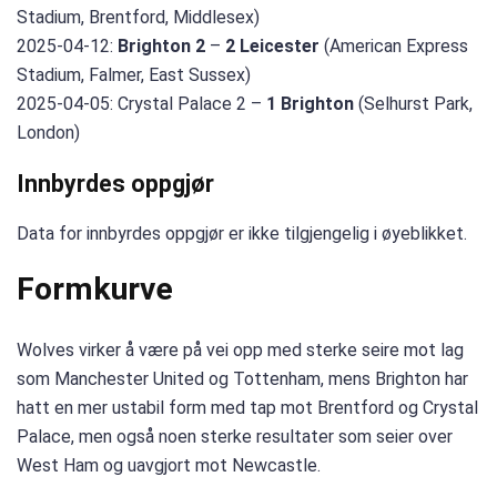
Stadium, Brentford, Middlesex)
2025-04-12:
Brighton 2
–
2 Leicester
(American Express
Stadium, Falmer, East Sussex)
2025-04-05: Crystal Palace 2 –
1 Brighton
(Selhurst Park,
London)
Innbyrdes oppgjør
Data for innbyrdes oppgjør er ikke tilgjengelig i øyeblikket.
Formkurve
Wolves virker å være på vei opp med sterke seire mot lag
som Manchester United og Tottenham, mens Brighton har
hatt en mer ustabil form med tap mot Brentford og Crystal
Palace, men også noen sterke resultater som seier over
West Ham og uavgjort mot Newcastle.