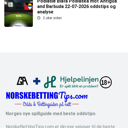
Podlasie Biała Podlaska mot Antigua
and Barbuda 22-07-2026 oddstips og
analyse
2 uker siden
Norges nye spillguide med beste oddstips
NorskeBettingTips.com er din nye veiviser til de beste