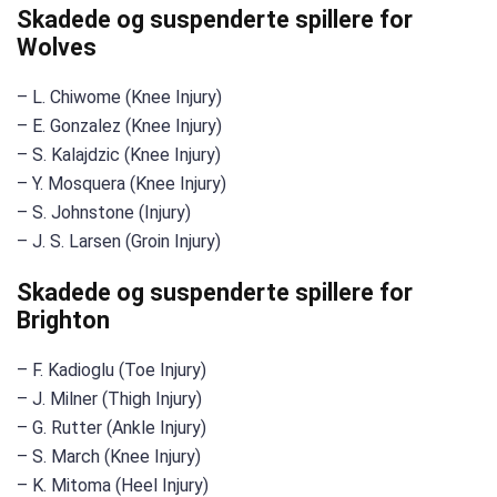
Skadede og suspenderte spillere for
Wolves
– L. Chiwome (Knee Injury)
– E. Gonzalez (Knee Injury)
– S. Kalajdzic (Knee Injury)
– Y. Mosquera (Knee Injury)
– S. Johnstone (Injury)
– J. S. Larsen (Groin Injury)
Skadede og suspenderte spillere for
Brighton
– F. Kadioglu (Toe Injury)
– J. Milner (Thigh Injury)
– G. Rutter (Ankle Injury)
– S. March (Knee Injury)
– K. Mitoma (Heel Injury)