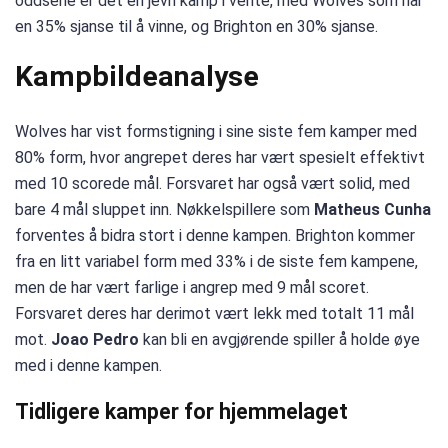
oddsene er det en jevn kamp i vente, med Wolves som har
en 35% sjanse til å vinne, og Brighton en 30% sjanse.
Kampbildeanalyse
Wolves har vist formstigning i sine siste fem kamper med
80% form, hvor angrepet deres har vært spesielt effektivt
med 10 scorede mål. Forsvaret har også vært solid, med
bare 4 mål sluppet inn. Nøkkelspillere som
Matheus Cunha
forventes å bidra stort i denne kampen. Brighton kommer
fra en litt variabel form med 33% i de siste fem kampene,
men de har vært farlige i angrep med 9 mål scoret.
Forsvaret deres har derimot vært lekk med totalt 11 mål
mot.
Joao Pedro
kan bli en avgjørende spiller å holde øye
med i denne kampen.
Tidligere kamper for hjemmelaget