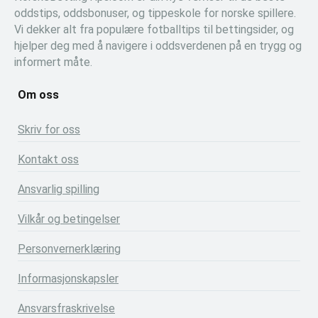
oddstips, oddsbonuser, og tippeskole for norske spillere.
Vi dekker alt fra populære fotballtips til bettingsider, og
hjelper deg med å navigere i oddsverdenen på en trygg og
informert måte.
Om oss
Skriv for oss
Kontakt oss
Ansvarlig spilling
Vilkår og betingelser
Personvernerklæring
Informasjonskapsler
Ansvarsfraskrivelse