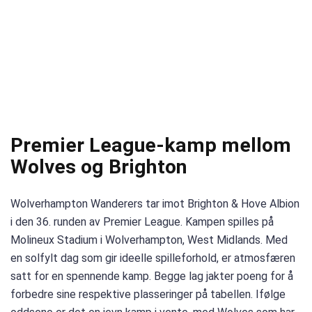
Premier League-kamp mellom
Wolves og Brighton
Wolverhampton Wanderers tar imot Brighton & Hove Albion
i den 36. runden av Premier League. Kampen spilles på
Molineux Stadium i Wolverhampton, West Midlands. Med
en solfylt dag som gir ideelle spilleforhold, er atmosfæren
satt for en spennende kamp. Begge lag jakter poeng for å
forbedre sine respektive plasseringer på tabellen. Ifølge