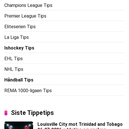
Champions League Tips
Premier League Tips
Eliteserien Tips
La Liga Tips
Ishockey Tips
EHL Tips
NHL Tips
Håndball Tips
REMA 1000-ligaen Tips
Siste Tippetips
Louisville City mot Trinidad and Tobago