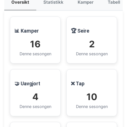
Oversikt
Statistikk
Kamper
Tabell
📊 Kamper
🏆 Seire
16
2
Denne sesongen
Denne sesongen
🤝 Uavgjort
❌ Tap
4
10
Denne sesongen
Denne sesongen