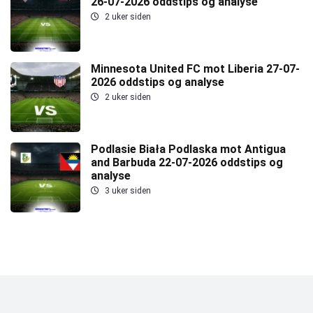
26-07-2026 oddstips og analyse
2 uker siden
Minnesota United FC mot Liberia 27-07-
2026 oddstips og analyse
2 uker siden
Podlasie Biała Podlaska mot Antigua
and Barbuda 22-07-2026 oddstips og
analyse
3 uker siden