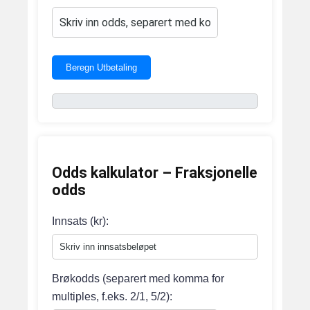
Beregn Utbetaling
Odds kalkulator – Fraksjonelle
odds
Innsats (kr):
Brøkodds (separert med komma for
multiples, f.eks. 2/1, 5/2):