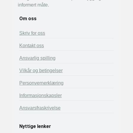
informert måte.
Om oss
Skriv for oss
Kontakt oss
Ansvarlig spilling
Vilkår og betingelser
Personvernerklæring
Informasjonskapsler
Ansvarsfraskrivelse
Nyttige lenker