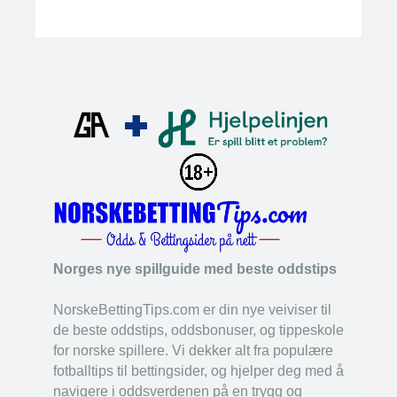
Norges nye spillguide med beste oddstips
NorskeBettingTips.com er din nye veiviser til
de beste oddstips, oddsbonuser, og tippeskole
for norske spillere. Vi dekker alt fra populære
fotballtips til bettingsider, og hjelper deg med å
navigere i oddsverdenen på en trygg og