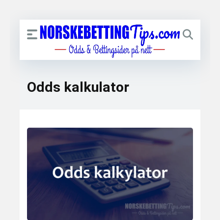
Odds kalkulator