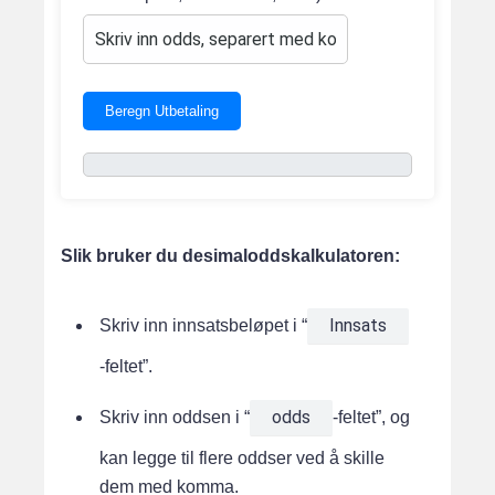
Beregn Utbetaling
Slik bruker du desimaloddskalkulatoren
:
Innsats
Skriv inn innsatsbeløpet i “
-feltet”.
odds
Skriv inn oddsen i “
-feltet”, og
kan legge til flere oddser ved å skille
dem med komma.