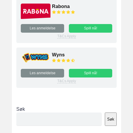
Rabona
Les anmeldelse
Spill nå!
T&Cs Apply
Wyns
Les anmeldelse
Spill nå!
T&Cs Apply
Søk
Søk