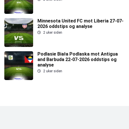
Minnesota United FC mot Liberia 27-07-
2026 oddstips og analyse
2 uker siden
Podlasie Biała Podlaska mot Antigua
and Barbuda 22-07-2026 oddstips og
analyse
2 uker siden