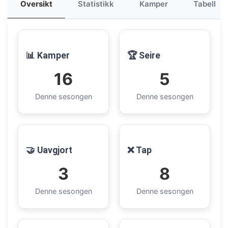
Oversikt
Statistikk
Kamper
Tabell
📊 Kamper
🏆 Seire
16
5
Denne sesongen
Denne sesongen
🤝 Uavgjort
❌ Tap
3
8
Denne sesongen
Denne sesongen