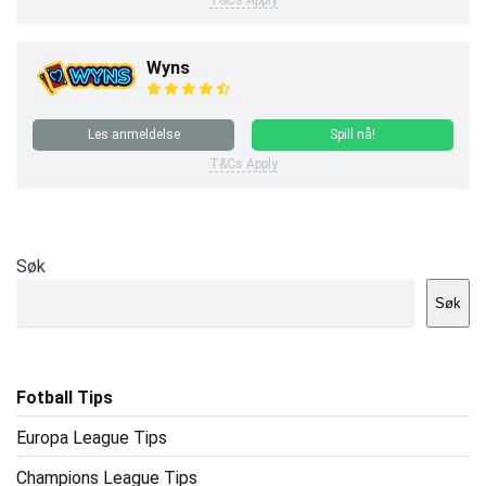
T&Cs Apply
Wyns
Les anmeldelse
Spill nå!
T&Cs Apply
Søk
Søk
Fotball Tips
Europa League Tips
Champions League Tips