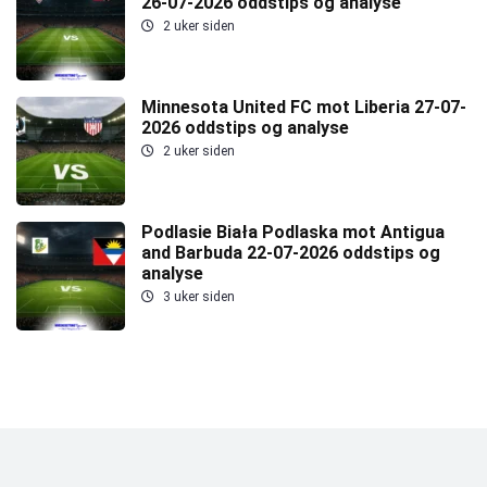
26-07-2026 oddstips og analyse
2 uker siden
Minnesota United FC mot Liberia 27-07-
2026 oddstips og analyse
2 uker siden
Podlasie Biała Podlaska mot Antigua
and Barbuda 22-07-2026 oddstips og
analyse
3 uker siden