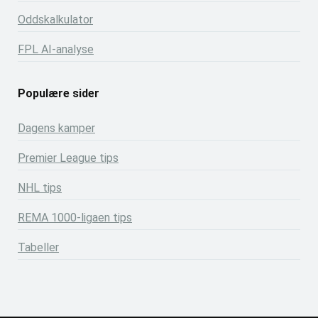
Oddskalkulator
FPL AI-analyse
Populære sider
Dagens kamper
Premier League tips
NHL tips
REMA 1000-ligaen tips
Tabeller