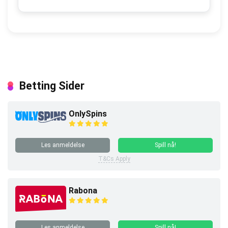
Betting Sider
OnlySpins
Les anmeldelse
Spill nå!
T&Cs Apply
Rabona
Les anmeldelse
Spill nå!