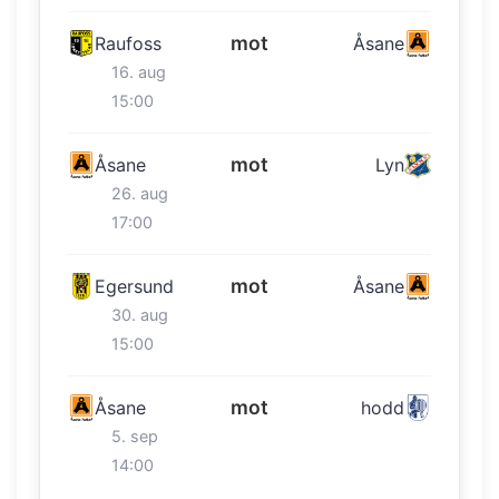
mot
Raufoss
Åsane
16. aug
15:00
mot
Åsane
Lyn
26. aug
17:00
mot
Egersund
Åsane
30. aug
15:00
mot
Åsane
hodd
5. sep
14:00