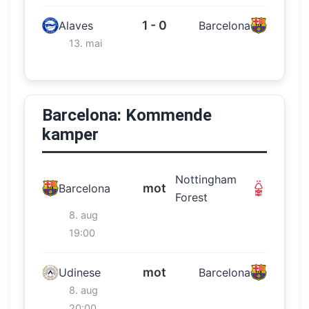
1 - 0
Alaves
Barcelona
13. mai
Barcelona: Kommende
kamper
Nottingham
mot
Barcelona
Forest
8. aug
19:00
mot
Udinese
Barcelona
8. aug
20:00