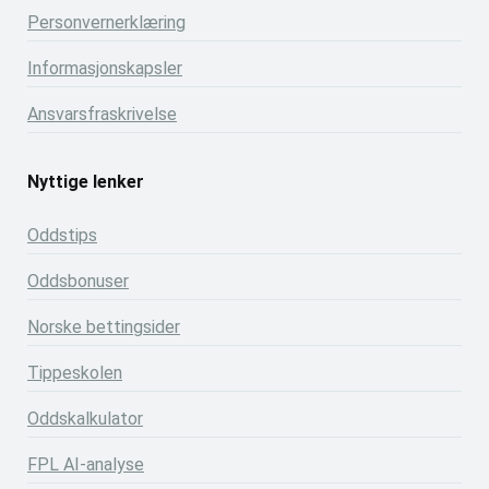
Personvernerklæring
Informasjonskapsler
Ansvarsfraskrivelse
Nyttige lenker
Oddstips
Oddsbonuser
Norske bettingsider
Tippeskolen
Oddskalkulator
FPL AI-analyse