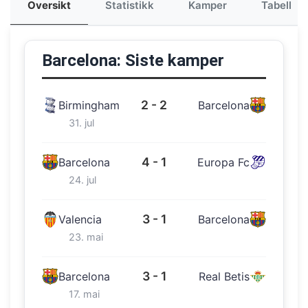
Oversikt
Statistikk
Kamper
Tabell
Barcelona: Siste kamper
2 - 2
Birmingham
Barcelona
31. jul
4 - 1
Barcelona
Europa Fc
24. jul
3 - 1
Valencia
Barcelona
23. mai
3 - 1
Barcelona
Real Betis
17. mai