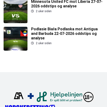
Minnesota United FC mot Liberia 27-07-
2026 oddstips og analyse
2 uker siden
Podlasie Biała Podlaska mot Antigua
and Barbuda 22-07-2026 oddstips og
analyse
2 uker siden