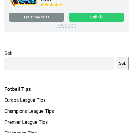
Les anmeldelse
Spill nå!
T&Cs Apply
Søk
Søk
Fotball Tips
Europa League Tips
Champions League Tips
Premier League Tips