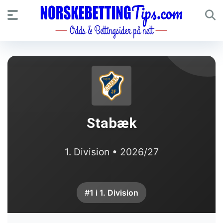
Stabæk
1. Division • 2026/27
#1 i 1. Division