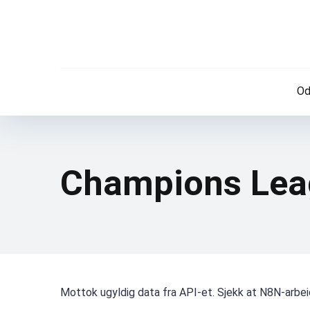
Od
Champions Leag
Mottok ugyldig data fra API-et. Sjekk at N8N-arbeid