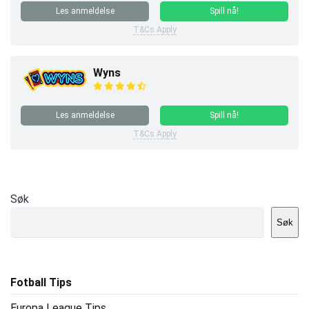
Les anmeldelse
Spill nå!
T&Cs Apply
Wyns
Les anmeldelse
Spill nå!
T&Cs Apply
Søk
Søk
Fotball Tips
Europa League Tips