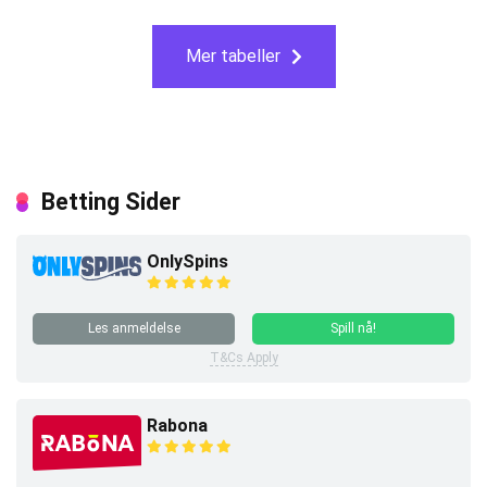
Mer tabeller
Betting Sider
OnlySpins
Les anmeldelse
Spill nå!
T&Cs Apply
Rabona