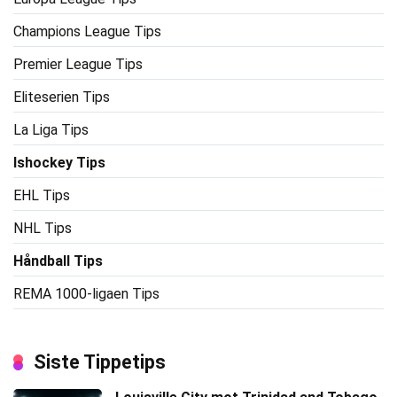
Champions League Tips
Premier League Tips
Eliteserien Tips
La Liga Tips
Ishockey Tips
EHL Tips
NHL Tips
Håndball Tips
REMA 1000-ligaen Tips
Siste Tippetips