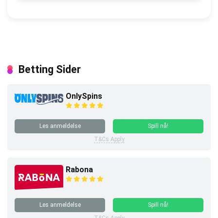
Betting Sider
OnlySpins
Les anmeldelse
Spill nå!
T&Cs Apply
Rabona
Les anmeldelse
Spill nå!