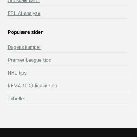
Oddskalkulator
FPL AI-analyse
Populære sider
Dagens kamper
Premier League tips
NHL tips
REMA 1000-ligaen tips
Tabeller