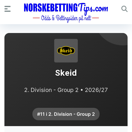
Skeid
2. Division - Group 2 • 2026/27
#11 i 2. Division - Group 2