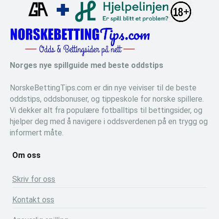
Norges nye spillguide med beste oddstips
NorskeBettingTips.com er din nye veiviser til de beste
oddstips, oddsbonuser, og tippeskole for norske spillere.
Vi dekker alt fra populære fotballtips til bettingsider, og
hjelper deg med å navigere i oddsverdenen på en trygg og
informert måte.
Om oss
Skriv for oss
Kontakt oss