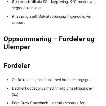
Sikkerhetstiltak:
SSL-kryptering, KYC-prosedyrer,
segregerte midler
Ansvarlig spill:
Selvutestenging tilgjengelig via
support
Oppsummering – Fordeler og
Ulemper
Fordeler
Omfattende sportsbook med bred dekningsgrad
Dedikert oddsbonus med rimelig omsetningskrav
(5x)
Bore Draw Stakeback – genial kampanje for