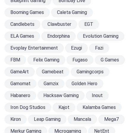
Blueprint Gaming
Bombay Live
Booming Games
Caleta Gaming
Candlebets
Clawbuster
EGT
ELA Games
Endorphina
Evolution Gaming
Evoplay Entertainment
Ezugi
Fazi
FBM
Felix Gaming
Fugaso
G Games
GameArt
Gamebeat
Gamingcorps
Gamomat
Gamzix
Golden Hero
Habanero
Hacksaw Gaming
Inout
Iron Dog Studios
Kajot
Kalamba Games
Kiron
Leap Gaming
Mancala
Mega7
Merkur Gaming
Microgaming
NetEnt