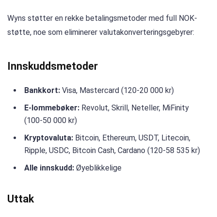
Wyns støtter en rekke betalingsmetoder med full NOK-
støtte, noe som eliminerer valutakonverteringsgebyrer:
Innskuddsmetoder
Bankkort:
Visa, Mastercard (120-20 000 kr)
E-lommebøker:
Revolut, Skrill, Neteller, MiFinity
(100-50 000 kr)
Kryptovaluta:
Bitcoin, Ethereum, USDT, Litecoin,
Ripple, USDC, Bitcoin Cash, Cardano (120-58 535 kr)
Alle innskudd:
Øyeblikkelige
Uttak