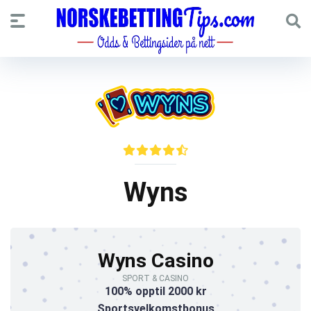
Wyns
Wyns Casino
SPORT & CASINO
100% opptil 2000 kr
Sportsvelkomstbonus