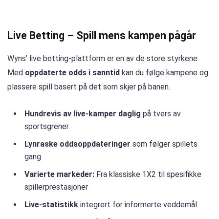
Live Betting – Spill mens kampen pågår
Wyns’ live betting-plattform er en av de store styrkene.
Med
oppdaterte odds i sanntid
kan du følge kampene og
plassere spill basert på det som skjer på banen.
Hundrevis av live-kamper daglig
på tvers av
sportsgrener
Lynraske oddsoppdateringer
som følger spillets
gang
Varierte markeder:
Fra klassiske 1X2 til spesifikke
spillerprestasjoner
Live-statistikk
integrert for informerte veddemål