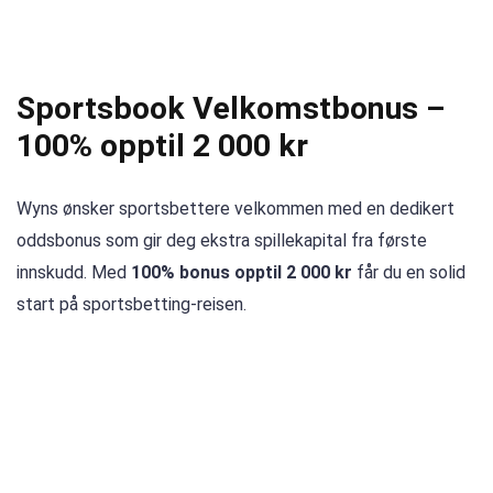
Sportsbook Velkomstbonus –
100% opptil 2 000 kr
Wyns ønsker sportsbettere velkommen med en dedikert
oddsbonus som gir deg ekstra spillekapital fra første
innskudd. Med
100% bonus opptil 2 000 kr
får du en solid
start på sportsbetting-reisen.