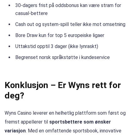
30-dagers frist på oddsbonus kan være stram for
casual-bettere
Cash out og system-spill teller ikke mot omsetning
Bore Draw kun for top 5 europeiske ligaer
Uttakstid opptil 3 dager (ikke lynraskt)
Begrenset norsk språkstøtte i kundeservice
Konklusjon – Er Wyns rett for
deg?
Wyns Casino leverer en helhetlig plattform som først og
fremst appellerer til
sportsbettere som ønsker
variasjon
. Med en omfattende sportsbook, innovative