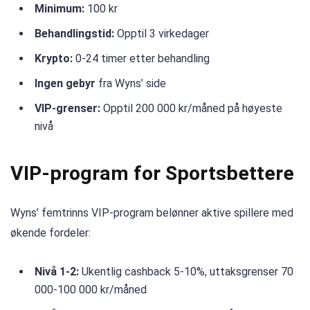
Minimum:
100 kr
Behandlingstid:
Opptil 3 virkedager
Krypto:
0-24 timer etter behandling
Ingen gebyr
fra Wyns’ side
VIP-grenser:
Opptil 200 000 kr/måned på høyeste
nivå
VIP-program for Sportsbettere
Wyns’ femtrinns VIP-program belønner aktive spillere med
økende fordeler:
Nivå 1-2:
Ukentlig cashback 5-10%, uttaksgrenser 70
000-100 000 kr/måned