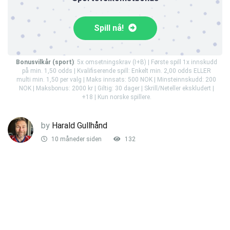
Spill nå!
Bonusvilkår (sport)
: 5x omsetningskrav (I+B) | Første spill 1x innskudd
på min. 1,50 odds | Kvalifiserende spill: Enkelt min. 2,00 odds ELLER
multi min. 1,50 per valg | Maks innsats: 500 NOK | Minsteinnskudd: 200
NOK | Maksbonus: 2000 kr | Giltig: 30 dager | Skrill/Neteller ekskludert |
+18 | Kun norske spillere.
by
Harald Gullhånd
10 måneder siden
132