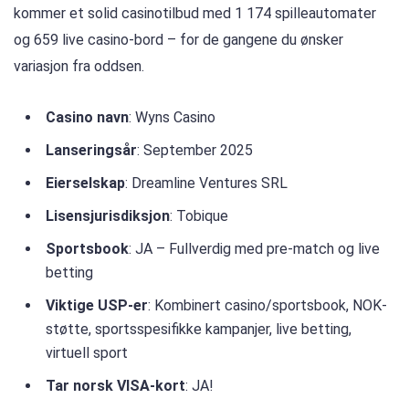
kommer et solid casinotilbud med 1 174 spilleautomater
og 659 live casino-bord – for de gangene du ønsker
variasjon fra oddsen.
Casino navn
: Wyns Casino
Lanseringsår
: September 2025
Eierselskap
: Dreamline Ventures SRL
Lisensjurisdiksjon
: Tobique
Sportsbook
: JA – Fullverdig med pre-match og live
betting
Viktige USP-er
: Kombinert casino/sportsbook, NOK-
støtte, sportsspesifikke kampanjer, live betting,
virtuell sport
Tar norsk VISA-kort
: JA!