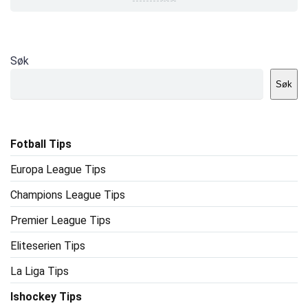
Søk
Søk
Fotball Tips
Europa League Tips
Champions League Tips
Premier League Tips
Eliteserien Tips
La Liga Tips
Ishockey Tips