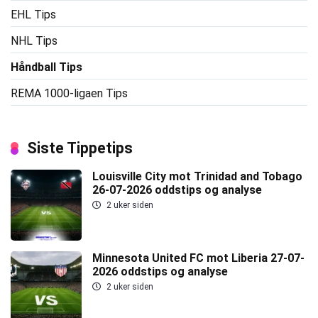
EHL Tips
NHL Tips
Håndball Tips
REMA 1000-ligaen Tips
Siste Tippetips
Louisville City mot Trinidad and Tobago
26-07-2026 oddstips og analyse
2 uker siden
Minnesota United FC mot Liberia 27-07-
2026 oddstips og analyse
2 uker siden