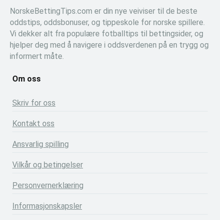
NorskeBettingTips.com er din nye veiviser til de beste
oddstips, oddsbonuser, og tippeskole for norske spillere.
Vi dekker alt fra populære fotballtips til bettingsider, og
hjelper deg med å navigere i oddsverdenen på en trygg og
informert måte.
Om oss
Skriv for oss
Kontakt oss
Ansvarlig spilling
Vilkår og betingelser
Personvernerklæring
Informasjonskapsler