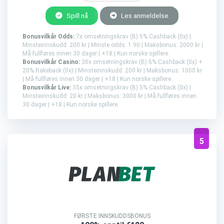
Spill nå
Les anmeldelse
Bonusvilkår Odds:
7x omsetningskrav (B) 5% Cashback (0x) |
Minsteinnskudd: 200 kr | Minste odds: 1.90 | Maksbonus: 2000 kr |
Må fullføres innen 30 dager | +18 | Kun norske spillere.
Bonusvilkår Casino:
30x omsetningskrav (B) 5% Cashback (0x) +
20% Rakeback (0x) | Minsteinnskudd: 200 kr | Maksbonus: 1000 kr
| Må fullføres innen 30 dager | +18 | Kun norske spillere.
Bonusvilkår Live:
35x omsetningskrav (B) 5% Cashback (0x) |
Minsteinnskudd: 20 kr | Maksbonus: 3000 kr | Må fullføres innen
30 dager | +18 | Kun norske spillere.
5
FØRSTE INNSKUDDSBONUS