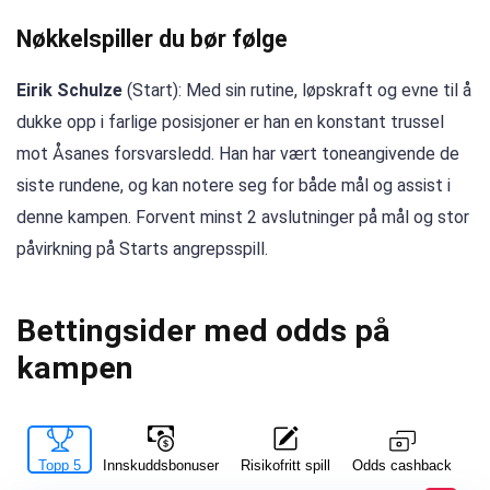
Nøkkelspiller du bør følge
Eirik Schulze
(Start): Med sin rutine, løpskraft og evne til å
dukke opp i farlige posisjoner er han en konstant trussel
mot Åsanes forsvarsledd. Han har vært toneangivende de
siste rundene, og kan notere seg for både mål og assist i
denne kampen. Forvent minst 2 avslutninger på mål og stor
påvirkning på Starts angrepsspill.
Bettingsider med odds på
kampen
Topp 5
Innskuddsbonuser
Risikofritt spill
La
Odds cashback