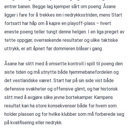
entrer banen. Begge lag kjemper sårt om poeng: Åsane
ligger i fare for å trekkes inn i nedrykksstriden, mens Start
fortsatt har håp om å kapre en playoff-plass – hvert
eneste poeng teller tungt denne helgen. I en liga preget av
tette oppgjør, overraskende resultater og ulike taktiske
uttrykk, er alt åpnet før dommeren blåser i gang.
Åsane har slitt med å omsette kontroll i spill til poeng den
siste tiden og må utnytte både hjemmebanefordelen og
det vestlandske været. Start har på sin side vist både
defensive svakheter og offensive glimt, og har historisk
slitt med å avgjøre slike jevne bortekamper. Kampens
resultat kan ha store konsekvenser både for hvem som
holder plassen og for hvilke klubber som må forberede seg
på kvalifisering eller nedrykk.