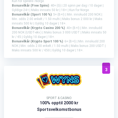
Kun for spillere i Norge.
Bonusvilkår (Free Spins)
: 40× (G) | 20 spinn per dag i 10 dager |
Gyldige 24 t | Maks innsats 50 kr | 18+ | Kun for Norge.
Bonusvilkår (Sport 100 %)
: 5× (B+I) | Min. innskudd 200 NOK |
Min. odds 2.00 enkelt / 1.50 multi | Maks bonus 2 000 kr | Maks
innsats 500 kr | Gyldig 10 dager | 18+.
Bonusvilkår (Krypto Casino 200 %)
: 40× (B+I) | Min. innskudd
200 NOK (USDT-ekv.) | Maks bonus 3 000 USDT | Maks innsats 50
kr / €5 | Gyldig 10 dager | 18+.
Bonusvilkår (Krypto Sport 100 %)
: 6× (B+I) | Min. innskudd 200
NOK | Min. odds 2.00 enkelt / 1.50 multi | Maks bonus 200 USDT |
Maks innsats 500 kr / €50 | Gyldig 10 dager | 18+.
3
SPORT & CASINO
100% opptil 2000 kr
Sportsvelkomstbonus