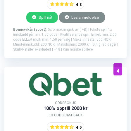
4.8
Spill nå!
Les anmeldelse
Bonusvilkår (sport)
: 5x omsetningskrav (I+B) | Første spill 1x
innskudd på min. 1,50 odds | Kvalifiserende spill: Enkelt min. 2,00
odds ELLER multi min. 1,50 per valg | Maks innsats: 500 NOK |
Minsteinnskudd: 200 NOK | Maksbonus: 2000 kr | Giltig: 30 dager |
Skrill/Neteller ekskludert | +18 | Kun norske spillere.
4
ODDSBONUS
100% opptill 2000 kr
5% ODDS CASHBACK
4.5