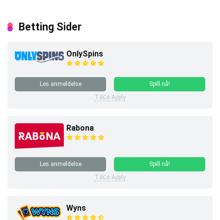
Betting Sider
OnlySpins
Les anmeldelse
Spill nå!
T&Cs Apply
Rabona
Les anmeldelse
Spill nå!
T&Cs Apply
Wyns