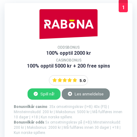
1
ODDSBONUS
100% opptil 2000 kr
CASINOBONUS
100% opptil 5000 kr + 200 free spins
5.0
Spill nå!
Les anmeldelse
Bonusvilkår casino
: 35x omsetningskrav (I+B) 40x (FS) |
Minsteinnskudd: 200 kr | Maksbonus: 5000 kr | Må fullføres innen
10 dager | +18 | Kun norske spillere.
Bonusvilkår odds
:5x omsetningskrav på (I+B)| Minsteinnskudd:
200 kr | Maksbonus: 2000 kr | Må fullføres innen 30 dager | +18 |
Kun norske spillere.