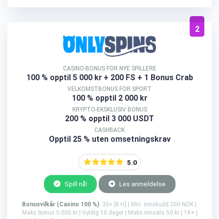
2
CASINO-BONUS FOR NYE SPILLERE
100 % opptil 5 000 kr
+ 200 FS + 1 Bonus Crab
VELKOMSTBONUS FOR SPORT
100 % opptil 2 000 kr
KRYPTO-EKSKLUSIV BONUS
200 % opptil 3 000 USDT
CASHBACK
Opptil 25 % uten omsetningskrav
5.0
Spill nå!
Les anmeldelse
Bonusvilkår (Casino 100 %)
: 35× (B+I) | Min. innskudd 200 NOK |
Maks bonus 5 000 kr | Gyldig 10 dager | Maks innsats 50 kr | 18+ |