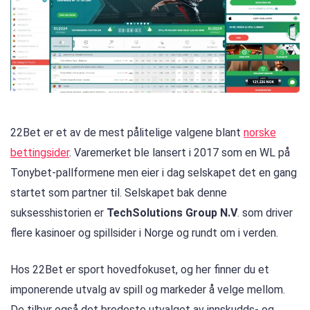
22Bet er et av de mest pålitelige valgene blant
norske
bettingsider
. Varemerket ble lansert i 2017 som en WL på
Tonybet-pallformene men eier i dag selskapet det en gang
startet som partner til. Selskapet bak denne
suksesshistorien er
TechSolutions Group N.V
. som driver
flere kasinoer og spillsider i Norge og rundt om i verden.
Hos 22Bet er sport hovedfokuset, og her finner du et
imponerende utvalg av spill og markeder å velge mellom.
De tilbyr også det bredeste utvalget av innskudds- og