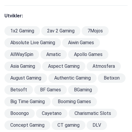
Utvikler:
1x2 Gaming
2av 2 Gaming
7Mojos
Absolute Live Gaming
Aiwin Games
AllWaySpin
Amatic
Apollo Games
Asia Gaming
Aspect Gaming
Atmosfera
August Gaming
Authentic Gaming
Betixon
Betsoft
BF Games
BGaming
Big Time Gaming
Booming Games
Booongo
Cayetano
Charismatic Slots
Concept Gaming
CT gaming
DLV