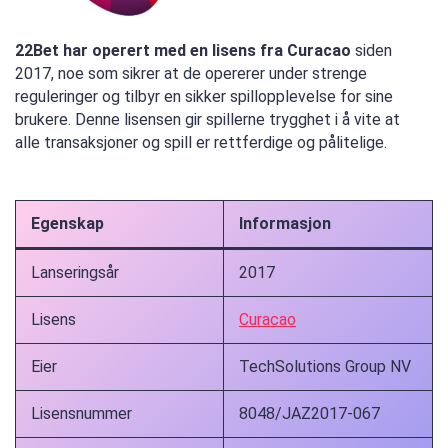
22Bet har operert med en lisens fra Curacao
siden
2017, noe som sikrer at de opererer under strenge
reguleringer og tilbyr en sikker spillopplevelse for sine
brukere. Denne lisensen gir spillerne trygghet i å vite at
alle transaksjoner og spill er rettferdige og pålitelige.
Egenskap
Informasjon
Lanseringsår
2017
Lisens
Curacao
Eier
TechSolutions Group NV
Lisensnummer
8048/JAZ2017-067