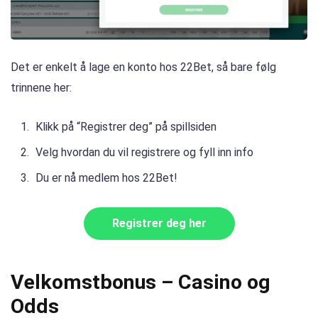
Det er enkelt å lage en konto hos 22Bet, så bare følg
trinnene her:
Klikk på “Registrer deg” på spillsiden
Velg hvordan du vil registrere og fyll inn info
Du er nå medlem hos 22Bet!
Registrer deg her
Velkomstbonus – Casino og
Odds