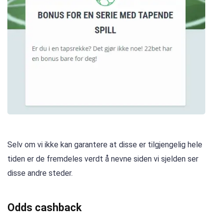
Selv om vi ikke kan garantere at disse er tilgjengelig hele
tiden er de fremdeles verdt å nevne siden vi sjelden ser
disse andre steder.
Odds cashback