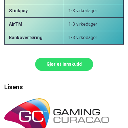
Stickpay
1-3 virkedager
AirTM
1-3 virkedager
Bankoverføring
1-3 virkedager
Gjør et innskudd
Lisens