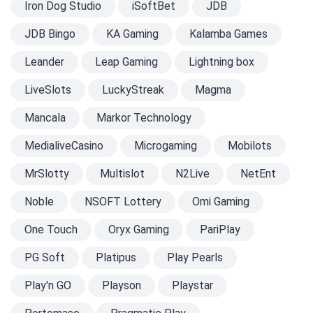
Iron Dog Studio
iSoftBet
JDB
JDB Bingo
KA Gaming
Kalamba Games
Leander
Leap Gaming
Lightning box
LiveSlots
LuckyStreak
Magma
Mancala
Markor Technology
MedialiveCasino
Microgaming
Mobilots
MrSlotty
Multislot
N2Live
NetEnt
Noble
NSOFT Lottery
Omi Gaming
One Touch
Oryx Gaming
PariPlay
PG Soft
Platipus
Play Pearls
Play'n GO
Playson
Playstar