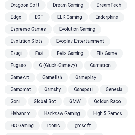
Dragoon Soft
Dream Gaming
DreamTech
Edge
EGT
ELK Gaming
Endorphina
Espresso Games
Evolution Gaming
Evolution Slots
Evoplay Entertainment
Ezugi
Fazi
Felix Gaming
Fils Game
Fugaso
G (Gluck-Gamevy)
Gamatron
GameArt
Gamefish
Gameplay
Gamomat
Gamshy
Ganapati
Genesis
Genii
Global Bet
GMW
Golden Race
Habanero
Hacksaw Gaming
High 5 Games
HO Gaming
Iconic
Igrosoft