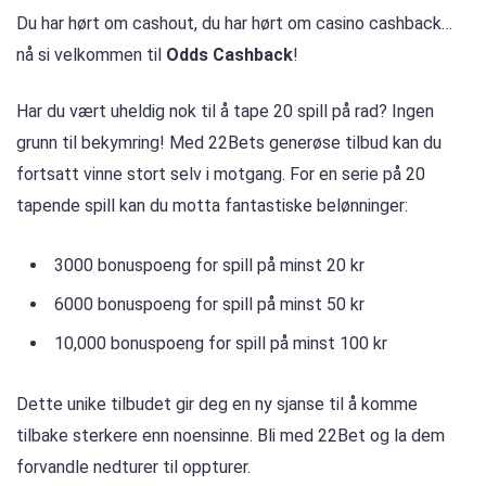
Du har hørt om cashout, du har hørt om casino cashback…
nå si velkommen til
Odds Cashback
!
Har du vært uheldig nok til å tape 20 spill på rad? Ingen
grunn til bekymring! Med 22Bets generøse tilbud kan du
fortsatt vinne stort selv i motgang. For en serie på 20
tapende spill kan du motta fantastiske belønninger:
3000 bonuspoeng for spill på minst 20 kr
6000 bonuspoeng for spill på minst 50 kr
10,000 bonuspoeng for spill på minst 100 kr
Dette unike tilbudet gir deg en ny sjanse til å komme
tilbake sterkere enn noensinne. Bli med 22Bet og la dem
forvandle nedturer til oppturer.