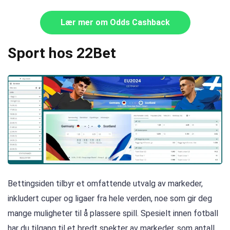
Lær mer om Odds Cashback
Sport hos 22Bet
Bettingsiden tilbyr et omfattende utvalg av markeder,
inkludert cuper og ligaer fra hele verden, noe som gir deg
mange muligheter til å plassere spill. Spesielt innen fotball
har du tilgang til et bredt spekter av markeder, som antall