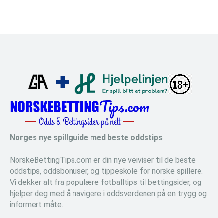
Norges nye spillguide med beste oddstips
NorskeBettingTips.com er din nye veiviser til de beste
oddstips, oddsbonuser, og tippeskole for norske spillere.
Vi dekker alt fra populære fotballtips til bettingsider, og
hjelper deg med å navigere i oddsverdenen på en trygg og
informert måte.