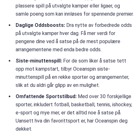
plassere spill på utvalgte kamper eller ligaer, og
samle poeng som kan innløses for spennende premier.
Daglige Oddsboosts:
Dra nytte av forbedrede odds
på utvalgte kamper hver dag. Få mer verdi for
pengene dine ved å satse på de mest populære
arrangementene med enda bedre odds.
Siste-minuttenspill:
For de som liker å satse tett
opp mot kampstart, tilbyr Oceanspin siste-
minuttenspill på en rekke sporter og arrangementer,
slik at du aldri går glipp av en mulighet.
Omfattende Sportstilbud:
Med over 30 forskjellige
sporter, inkludert fotball, basketball, tennis, ishockey,
e-sport og mye mer, er det alltid noe å satse på.
Uansett hva din favorittsport er, har Oceanspin deg
dekket.