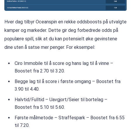
Hver dag tilbyr Oceanspin en rekke oddsboosts på utvalgte
kamper og markeder. Dette gir deg forbedrede odds på
populære spill, slik at du kan potensielt øke gevinstene
dine uten å satse mer penger. For eksempel:
Ciro Immobile til å score og hans lag til å vinne –
Boostet fra 2.70 til 3.20.
Begge lag til å score i første omgang – Boostet fra
3.90 til 4.40.
Halvtid/Fulltid – Uavgjort/Seier til bortelag –
Boostet fra 5.10 til 5.60.
Første målmetode – Straffespark – Boostet fra 6.55
til 7.20.