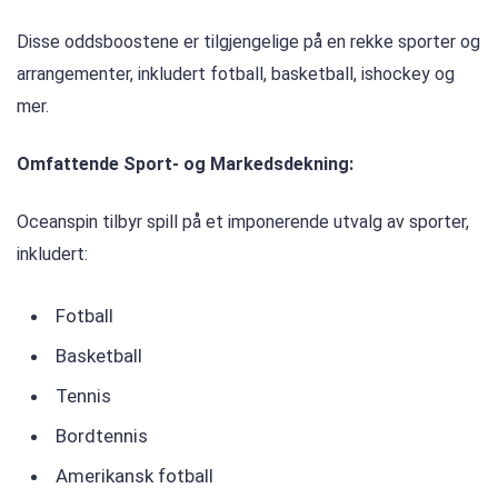
Disse oddsboostene er tilgjengelige på en rekke sporter og
arrangementer, inkludert fotball, basketball, ishockey og
mer.
Omfattende Sport- og Markedsdekning:
Oceanspin tilbyr spill på et imponerende utvalg av sporter,
inkludert:
Fotball
Basketball
Tennis
Bordtennis
Amerikansk fotball