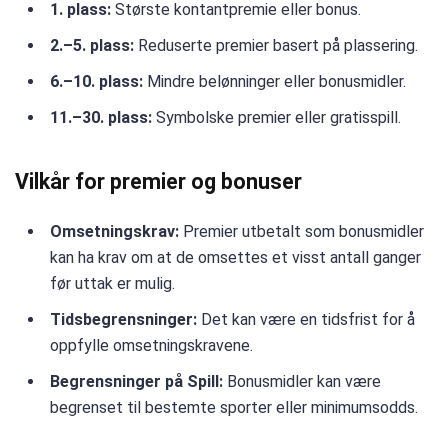
1. plass:
Største kontantpremie eller bonus.
2.–5. plass:
Reduserte premier basert på plassering.
6.–10. plass:
Mindre belønninger eller bonusmidler.
11.–30. plass:
Symbolske premier eller gratisspill.
Vilkår for premier og bonuser
Omsetningskrav:
Premier utbetalt som bonusmidler
kan ha krav om at de omsettes et visst antall ganger
før uttak er mulig.
Tidsbegrensninger:
Det kan være en tidsfrist for å
oppfylle omsetningskravene.
Begrensninger på Spill:
Bonusmidler kan være
begrenset til bestemte sporter eller minimumsodds.