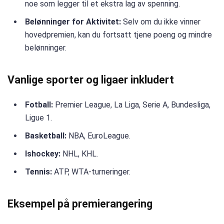
noe som legger til et ekstra lag av spenning.
Belønninger for Aktivitet:
Selv om du ikke vinner
hovedpremien, kan du fortsatt tjene poeng og mindre
belønninger.
Vanlige sporter og ligaer inkludert
Fotball:
Premier League, La Liga, Serie A, Bundesliga,
Ligue 1.
Basketball:
NBA, EuroLeague.
Ishockey:
NHL, KHL.
Tennis:
ATP, WTA-turneringer.
Eksempel på premierangering