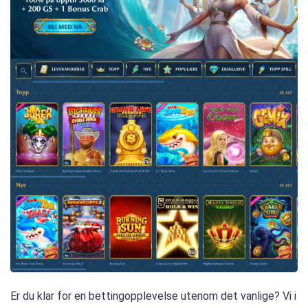
Er du klar for en bettingopplevelse utenom det vanlige? Vi i