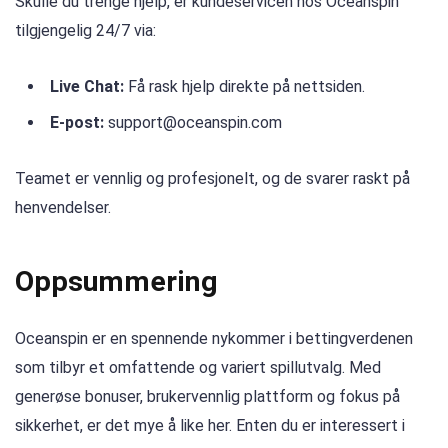
Skulle du trenge hjelp, er kundeservicen hos Oceanspin
tilgjengelig 24/7 via:
Live Chat:
Få rask hjelp direkte på nettsiden.
E-post:
support@oceanspin.com
Teamet er vennlig og profesjonelt, og de svarer raskt på
henvendelser.
Oppsummering
Oceanspin er en spennende nykommer i bettingverdenen
som tilbyr et omfattende og variert spillutvalg. Med
generøse bonuser, brukervennlig plattform og fokus på
sikkerhet, er det mye å like her. Enten du er interessert i