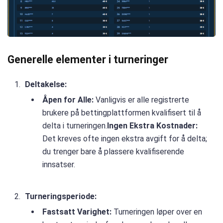
Generelle elementer i turneringer
Deltakelse:
Åpen for Alle:
Vanligvis er alle registrerte
brukere på bettingplattformen kvalifisert til å
delta i turneringen.
Ingen Ekstra Kostnader:
Det kreves ofte ingen ekstra avgift for å delta;
du trenger bare å plassere kvalifiserende
innsatser.
Turneringsperiode:
Fastsatt Varighet:
Turneringen løper over en