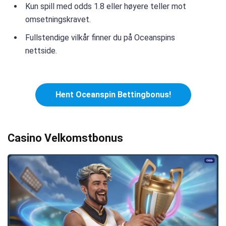
Kun spill med odds 1.8 eller høyere teller mot
omsetningskravet.
Fullstendige vilkår finner du på Oceanspins
nettside.
Hent Oceanspin Bettingbonus!
Casino Velkomstbonus