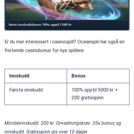
Er du mer interessert i casinospill? Oceanspin har også en
fristende casinobonus for nye spillere:
Innskudd
Bonus
Første innskudd
100% opptil 5000 kr +
200 gratisspinn
Minsteinnskudd: 200 kr. Omsetningskrav: 35x bonus og
innskudd. Gratisspinn gis over 10 dager.