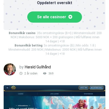
Oppdatert oversikt
Se alle casinoer
Bonusvilkår casino
: 35x omsetningskrav (B+I) | Minsteinnskudd: 200
NOK | Maksbonus: 5000 NOK + 200 gratisspinn | Må fullføres innen
14 dager | +18
Bonusvilkår betting
: 5x omsetningskrav (B) | Min odds: 1.8 |
Minsteinnskudd: 200 NOK | Maksbonus: 2000 NOK | Må fullføres innen
14 dager | +18
by
Harald Gullhånd
2 år siden
369