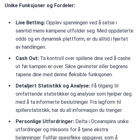
Unike Funksjoner og Fordeler:
Live Betting:
Opplev spenningen ved å satse i
sanntid mens kampene utfolder seg. Med oppdaterte
odds og en dynamisk plattform, er du alltid i hjertet
av handlingen.
Cash Out:
Ta kontroll over spillene dine ved å cashe
ut før kampen er over. Sikre gevinster eller begrens
tapene dine med denne fleksible funksjonen.
Detaljert Statistikk og Analyse:
Få tilgang til
omfattende statistikker og analyser som hjelper deg
med å ta informerte beslutninger. Fra lagform til
spillerstatistikk, har du all informasjon du trenger.
Personlige Utfordringer:
Delta i Oceanspins unike
utfordringer og missions for å tjene ekstra
belønninger. Fullfør spesifikke oppgaver, som å