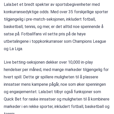
Lala.bet et bredt spekter av sportsbegivenheter med
konkurransedyktige odds. Med over 35 forskjellige sporter
tilgjengelig i pre-match-seksjonen, inkludert fotball,
basketball, tennis, og mer, er det alltid noe spennende å
satse på. Fotballfans vil sette pris på de høye
utbetalingene i toppkonkurranser som Champions League
og La Liga.
Live betting-seksjonen dekker over 10,000 in-play
hendelser per måned, med mange markeder tilgjengelig for
hvert spill. Dette gir spillere muligheten til å plassere
innsatser mens kampene pågår, noe som øker spenningen
og engasjementet. Lala.bet tilbyr også funksjoner som
Quick Bet for raske innsatser og muligheten til å kombinere
markeder i en rekke sporter, inkludert fotball, basketball og
tennis.