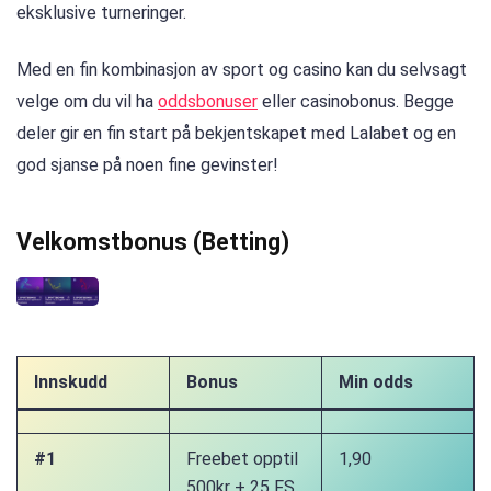
eksklusive turneringer.
Med en fin kombinasjon av sport og casino kan du selvsagt
velge om du vil ha
oddsbonuser
eller casinobonus. Begge
deler gir en fin start på bekjentskapet med Lalabet og en
god sjanse på noen fine gevinster!
Velkomstbonus (Betting)
Innskudd
Bonus
Min odds
#1
Freebet opptil
1,90
500kr + 25 FS