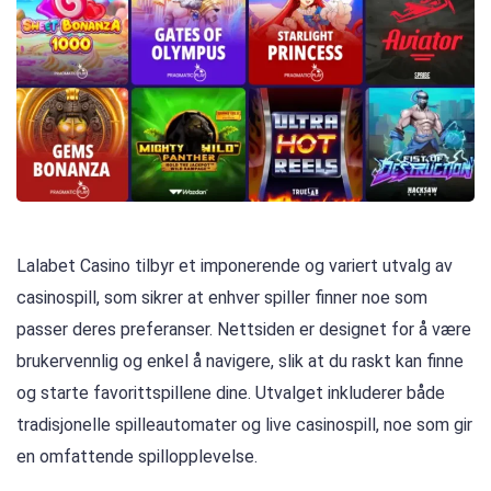
Lalabet Casino tilbyr et imponerende og variert utvalg av
casinospill, som sikrer at enhver spiller finner noe som
passer deres preferanser. Nettsiden er designet for å være
brukervennlig og enkel å navigere, slik at du raskt kan finne
og starte favorittspillene dine. Utvalget inkluderer både
tradisjonelle spilleautomater og live casinospill, noe som gir
en omfattende spillopplevelse.