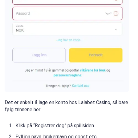
Det er enkelt å lage en konto hos Lalabet Casino, så bare
følg trinnene her:
Klikk på “Registrer deg” på spillsiden.
Fyll inn navn, brukernavn og epost etc.