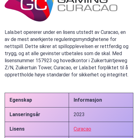
Lala.bet opererer under en lisens utstedt av Curacao, en
av de mest anerkjente reguleringsmyndighetene for
nettspill. Dette sikrer at spillopplevelsen er rettferdig og
trygg, og at alle gevinster utbetales som de skal. Med
lisensnummer 157923 og hovedkontor i Zuikertuintjeweg
Z/N, Zuikertuin Tower, Curacao, er Lala.bet forpliktet til å
opprettholde høye standarder for sikkerhet og integritet.
Egenskap
Informasjon
Lanseringsår
2023
Lisens
Curacao