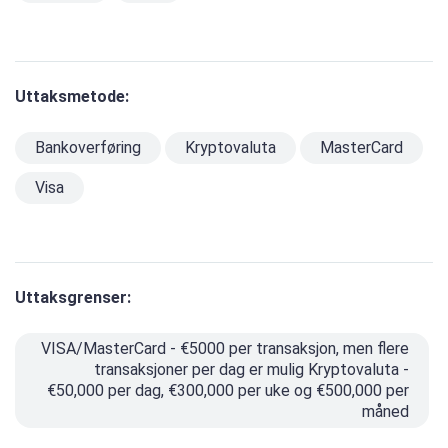
Uttaksmetode:
Bankoverføring
Kryptovaluta
MasterCard
Visa
Uttaksgrenser:
VISA/MasterCard - €5000 per transaksjon, men flere
transaksjoner per dag er mulig Kryptovaluta -
€50,000 per dag, €300,000 per uke og €500,000 per
måned