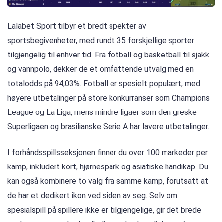
Lalabet Sport tilbyr et bredt spekter av
sportsbegivenheter, med rundt 35 forskjellige sporter
tilgjengelig til enhver tid. Fra fotball og basketball til sjakk
og vannpolo, dekker de et omfattende utvalg med en
totalodds på 94,03%. Fotball er spesielt populært, med
høyere utbetalinger på store konkurranser som Champions
League og La Liga, mens mindre ligaer som den greske
Superligaen og brasilianske Serie A har lavere utbetalinger.
I forhåndsspillsseksjonen finner du over 100 markeder per
kamp, inkludert kort, hjørnespark og asiatiske handikap. Du
kan også kombinere to valg fra samme kamp, forutsatt at
de har et dedikert ikon ved siden av seg. Selv om
spesialspill på spillere ikke er tilgjengelige, gir det brede