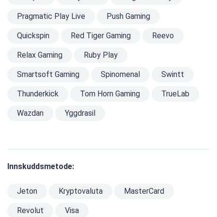
Pragmatic Play Live
Push Gaming
Quickspin
Red Tiger Gaming
Reevo
Relax Gaming
Ruby Play
Smartsoft Gaming
Spinomenal
Swintt
Thunderkick
Tom Horn Gaming
TrueLab
Wazdan
Yggdrasil
Innskuddsmetode:
Jeton
Kryptovaluta
MasterCard
Revolut
Visa