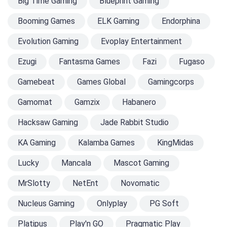
Big Time Gaming
Blueprint Gaming
Booming Games
ELK Gaming
Endorphina
Evolution Gaming
Evoplay Entertainment
Ezugi
Fantasma Games
Fazi
Fugaso
Gamebeat
Games Global
Gamingcorps
Gamomat
Gamzix
Habanero
Hacksaw Gaming
Jade Rabbit Studio
KA Gaming
Kalamba Games
KingMidas
Lucky
Mancala
Mascot Gaming
MrSlotty
NetEnt
Novomatic
Nucleus Gaming
Onlyplay
PG Soft
Platipus
Play'n GO
Pragmatic Play