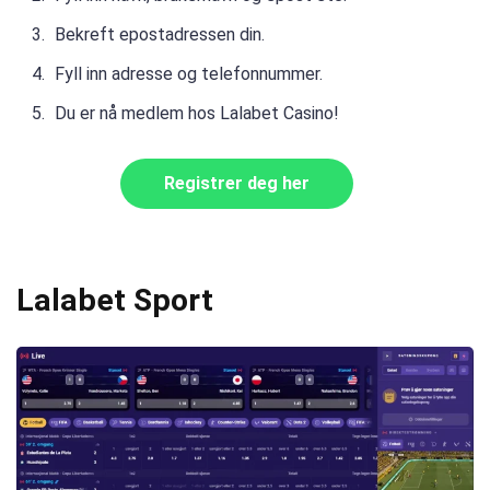
Bekreft epostadressen din.
Fyll inn adresse og telefonnummer.
Du er nå medlem hos Lalabet Casino!
Registrer deg her
Lalabet Sport