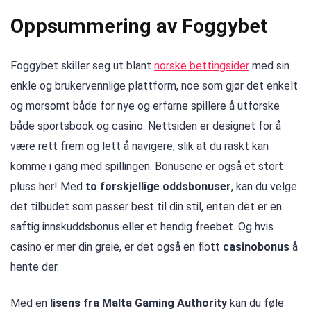
Oppsummering av Foggybet
Foggybet skiller seg ut blant
norske bettingsider
med sin
enkle og brukervennlige plattform, noe som gjør det enkelt
og morsomt både for nye og erfarne spillere å utforske
både sportsbook og casino. Nettsiden er designet for å
være rett frem og lett å navigere, slik at du raskt kan
komme i gang med spillingen. Bonusene er også et stort
pluss her! Med
to forskjellige oddsbonuser
, kan du velge
det tilbudet som passer best til din stil, enten det er en
saftig innskuddsbonus eller et hendig freebet. Og hvis
casino er mer din greie, er det også en flott
casinobonus
å
hente der.
Med en
lisens fra Malta Gaming Authority
kan du føle