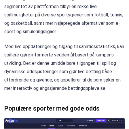
segmentet av plattformen tilbyr en rekke live
spillmuligheter på diverse sportsgrener som fotball, tennis,
og basketball, samt mer nisjepregede alternativer som e-
sport og simuleringsligaer.
Med live oppdateringer og tilgang til sanntidsstatistikk, kan
spillere gjøre informerte veddemål basert på kampens
utvikling. Det er denne umiddelbare tilgangen til spill og
dynamiske oddsjusteringer som gjør live betting både
utfordrende og givende, og appellerer til de som søker en
mer interaktiv og engasjerende bettingopplevelse.
Populære sporter med gode odds