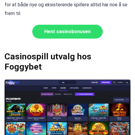
for at både nye og eksisterende spillere alltid har noe å se
frem til.
Hent casinobonusen
Casinospill utvalg hos
Foggybet