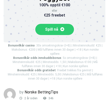
100% opptil €100
eller
€25 freebet
Spill nå
Bonusvilkår casino
: 30x omsetningskrav (I+B) | Minsteinnskudd: €25 |
Maksbonus: €200 | Må fullføres innen 30 dager | +18 | Kun norske
spillere.
Bonusvilkår odds innskuddsbonus
: 5x omsetningskrav (I+B) |
Minsteinnskudd: €25 | Minsteodds: 1,50 | Maksbonus €100 | Må
fullføres innen 30 dager | +18 | Kun norske spillere.
Bonusvilkår odds gratisbet
: Freebet trekkes fra gevinst |
Minsteinnskudd: €25 | Minsteodds: 5,00 | Maksbonus €25 | Må fullføres
innen 30 dager | +18 | Kun norske spillere
by
Norske BettingTips
2 år siden
346