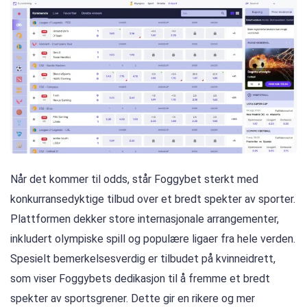
Når det kommer til odds, står Foggybet sterkt med
konkurransedyktige tilbud over et bredt spekter av sporter.
Plattformen dekker store internasjonale arrangementer,
inkludert olympiske spill og populære ligaer fra hele verden.
Spesielt bemerkelsesverdig er tilbudet på kvinneidrett,
som viser Foggybets dedikasjon til å fremme et bredt
spekter av sportsgrener. Dette gir en rikere og mer