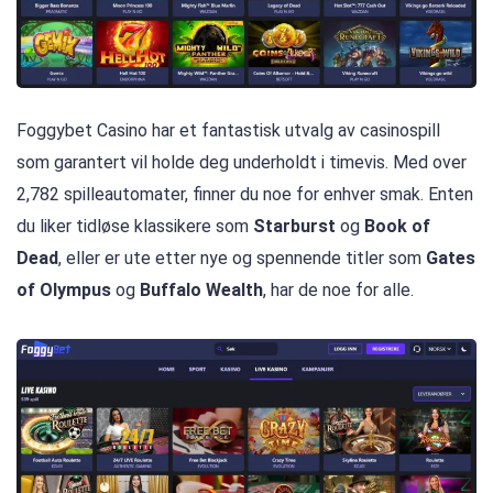
Foggybet Casino har et fantastisk utvalg av casinospill
som garantert vil holde deg underholdt i timevis. Med over
2,782 spilleautomater, finner du noe for enhver smak. Enten
du liker tidløse klassikere som
Starburst
og
Book of
Dead
, eller er ute etter nye og spennende titler som
Gates
of Olympus
og
Buffalo Wealth
, har de noe for alle.