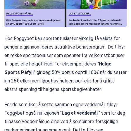
Hos Foggybet kan sportentusiaster virkelig få valuta for
pengene gjennom deres attraktive bonusprogram. De tilbyr
en rekke sportsbonuser som spenner fra velkomstbonuser
til spesielle helgetilbud. For eksempel, deres “
Helge
Sports Påfyll
” gir deg 50% bonus opptil 100€ når du setter
inn 25€ eller mer i løpet av helgen, perfekt for å gi litt
ekstra spenning til helgens sportsbegivenheter.
For de som liker å sette sammen egne veddemål, tilbyr
Foggybet også funksjonen “
Lag et veddemål
,” som lar deg
tilpasse veddemålene dine ved å kombinere forskjellige
markeder innenfor samme event. Dette tilbyr en