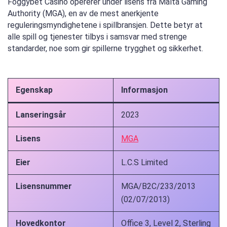
Foggybet Casino opererer under lisens fra Malta Gaming
Authority (MGA), en av de mest anerkjente
reguleringsmyndighetene i spillbransjen. Dette betyr at
alle spill og tjenester tilbys i samsvar med strenge
standarder, noe som gir spillerne trygghet og sikkerhet.
Egenskap
Informasjon
Lanseringsår
2023
Lisens
MGA
Eier
L.C.S Limited
Lisensnummer
MGA/B2C/233/2013
(02/07/2013)
Hovedkontor
Office 3, Level 2, Sterling