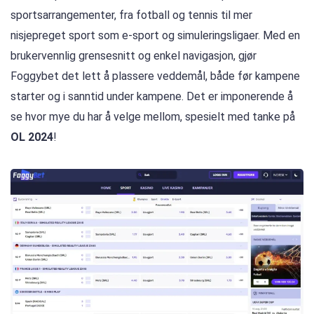
sportsarrangementer, fra fotball og tennis til mer
nisjepreget sport som e-sport og simuleringsligaer. Med en
brukervennlig grensesnitt og enkel navigasjon, gjør
Foggybet det lett å plassere veddemål, både før kampene
starter og i sanntid under kampene. Det er imponerende å
se hvor mye du har å velge mellom, spesielt med tanke på
OL 2024
!