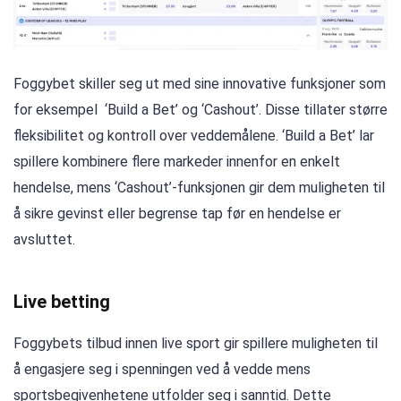
Foggybet skiller seg ut med sine innovative funksjoner som
for eksempel ‘Build a Bet’ og ‘Cashout’. Disse tillater større
fleksibilitet og kontroll over veddemålene. ‘Build a Bet’ lar
spillere kombinere flere markeder innenfor en enkelt
hendelse, mens ‘Cashout’-funksjonen gir dem muligheten til
å sikre gevinst eller begrense tap før en hendelse er
avsluttet.
Live betting
Foggybets tilbud innen live sport gir spillere muligheten til
å engasjere seg i spenningen ved å vedde mens
sportsbegivenhetene utfolder seg i sanntid. Dette