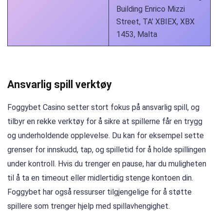
Building Enrico Mizzi
Street, TA’ XBIEX, XBX
1453, Malta
Ansvarlig spill verktøy
Foggybet Casino setter stort fokus på ansvarlig spill, og
tilbyr en rekke verktøy for å sikre at spillerne får en trygg
og underholdende opplevelse. Du kan for eksempel sette
grenser for innskudd, tap, og spilletid for å holde spillingen
under kontroll. Hvis du trenger en pause, har du muligheten
til å ta en timeout eller midlertidig stenge kontoen din.
Foggybet har også ressurser tilgjengelige for å støtte
spillere som trenger hjelp med spillavhengighet.