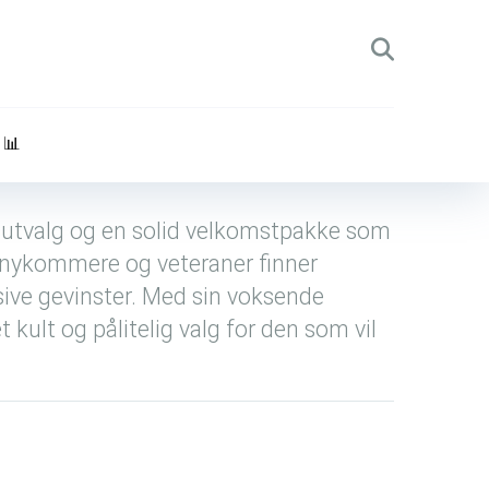
 📊
llutvalg og en solid velkomstpakke som
de nykommere og veteraner finner
sive gevinster. Med sin voksende
 kult og pålitelig valg for den som vil