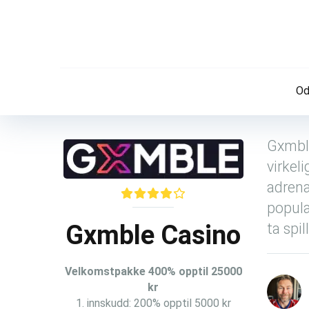
Od
Gxmble
virkel
adrena
popula
Gxmble Casino
ta spil
Velkomstpakke 400% opptil 25000
kr
1. innskudd: 200% opptil 5000 kr