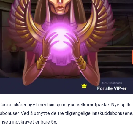
asino skårer høyt med sin sjenerøse velkomstpakke. Nye spillere
sbonuser. Ved å utnytte de tre tilgjengelige innskuddsbonusene
msetningskravet er bare 5x.