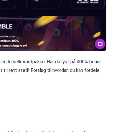
trålende velkomstpakke. Har du lyst på 400% bonus
til rett sted! Forslag til hvordan du kan fordele