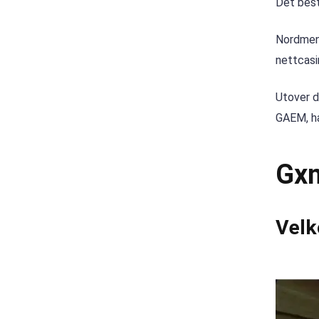
Det best
Nordmenn
nettcasi
Utover d
GAEM, ha
Gx
Velk