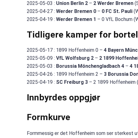
2025-05-03 :
Union Berlin 2
–
2 Werder Bremen
(S
2025-04-27 :
Werder Bremen 0
–
0 FC St. Pauli
(W
2025-04-19 :
Werder Bremen 1
– 0 VfL Bochum (W
Tidligere kamper for borte
2025-05-17 : 1899 Hoffenheim 0 –
4 Bayern Mün
2025-05-09 :
VfL Wolfsburg 2
–
2 1899 Hoffenhe
2025-05-03 :
Borussia Mönchengladbach 4
–
4 1
2025-04-26 : 1899 Hoffenheim 2 –
3 Borussia Do
2025-04-19 :
SC Freiburg 3
– 2 1899 Hoffenheim (E
Innbyrdes oppgjør
Formkurve
Formmessig er det Hoffenheim som ser sterkest ut.