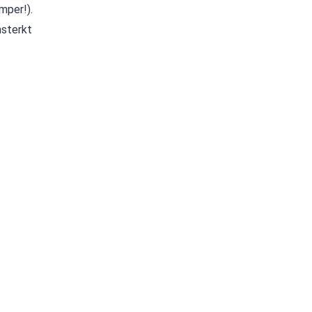
mper!).
msterkt