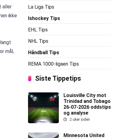
 aller
La Liga Tips
men ikke
Ishockey Tips
EHL Tips
NHL Tips
langt
or mål,
Håndball Tips
REMA 1000-ligaen Tips
Siste Tippetips
Louisville City mot
Trinidad and Tobago
26-07-2026 oddstips
og analyse
2 uker siden
Minnesota United