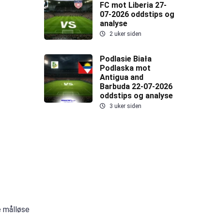
FC mot Liberia 27-
07-2026 oddstips og
analyse
2 uker siden
Podlasie Biała
Podlaska mot
Antigua and
Barbuda 22-07-2026
oddstips og analyse
3 uker siden
e målløse