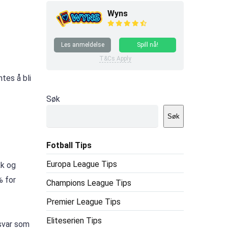
Wyns
Les anmeldelse
Spill nå!
T&Cs Apply
tes å bli
Søk
Søk
Fotball Tips
Europa League Tips
kk og
% for
Champions League Tips
Premier League Tips
Eliteserien Tips
svar som