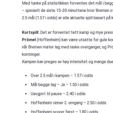
Med tanke på statistikken forventes det mål i begg
– spesielt de siste 15-20 minuttene hvor Bremen oft
2.5 mål (1.57 i odds) er alle aktuelle spill basert på
Kortspill:
Det er forventet tett kamp og mye press
Prömel
(Hoffenheim) kan være utsatte for gule kort
når Bremen møter lag med raske overganger, og Pr
kontringer.
Kampen kan preges av høy intensitet og mange duelle
Over 2.5 mål i kampen – 1.57 i odds
Mål begge lag – Ja – 1.50 i odds
Uavgjort til pause – 2.40 i odds
Hoffenheim vinner 2. omgang – 2.50 i odds
Hoffenheim scorer først – 1.80 i odds