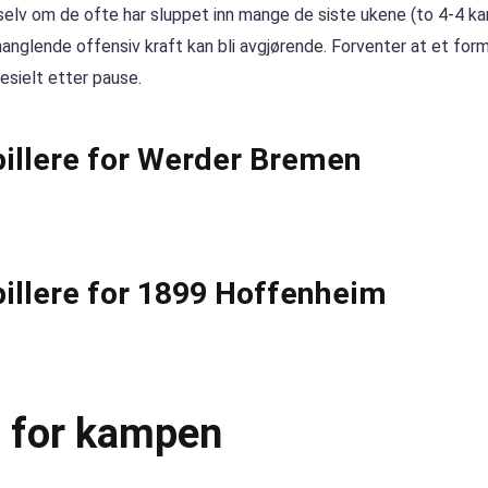
elv om de ofte har sluppet inn mange de siste ukene (to 4-4 ka
nglende offensiv kraft kan bli avgjørende. Forventer at et for
esielt etter pause.
illere for Werder Bremen
illere for 1899 Hoffenheim
ll for kampen