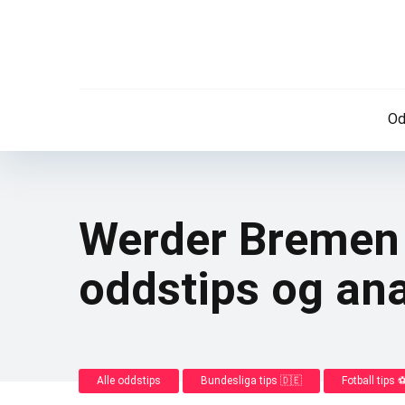
Od
Werder Bremen
oddstips og an
Alle oddstips
Bundesliga tips 🇩🇪
Fotball tips 