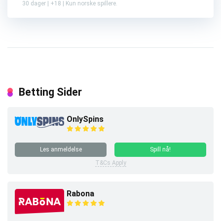
30 dager | +18 | Kun norske spillere.
Betting Sider
OnlySpins
Les anmeldelse
Spill nå!
T&Cs Apply
Rabona