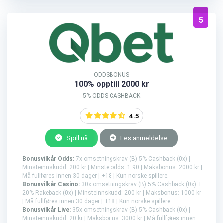
5
ODDSBONUS
100% opptill 2000 kr
5% ODDS CASHBACK
4.5
Spill nå
Les anmeldelse
Bonusvilkår Odds:
7x omsetningskrav (B) 5% Cashback (0x) |
Minsteinnskudd: 200 kr | Minste odds: 1.90 | Maksbonus: 2000 kr |
Må fullføres innen 30 dager | +18 | Kun norske spillere.
Bonusvilkår Casino:
30x omsetningskrav (B) 5% Cashback (0x) +
20% Rakeback (0x) | Minsteinnskudd: 200 kr | Maksbonus: 1000 kr
| Må fullføres innen 30 dager | +18 | Kun norske spillere.
Bonusvilkår Live:
35x omsetningskrav (B) 5% Cashback (0x) |
Minsteinnskudd: 20 kr | Maksbonus: 3000 kr | Må fullføres innen