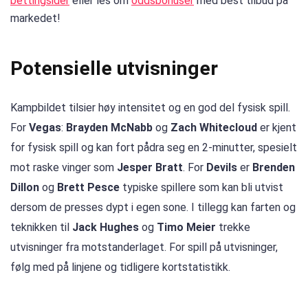
bettingsider
eller les om
oddsbonuser
med best tilbud på
markedet!
Potensielle utvisninger
Kampbildet tilsier høy intensitet og en god del fysisk spill.
For
Vegas
:
Brayden McNabb
og
Zach Whitecloud
er kjent
for fysisk spill og kan fort pådra seg en 2-minutter, spesielt
mot raske vinger som
Jesper Bratt
. For
Devils
er
Brenden
Dillon
og
Brett Pesce
typiske spillere som kan bli utvist
dersom de presses dypt i egen sone. I tillegg kan farten og
teknikken til
Jack Hughes
og
Timo Meier
trekke
utvisninger fra motstanderlaget. For spill på utvisninger,
følg med på linjene og tidligere kortstatistikk.