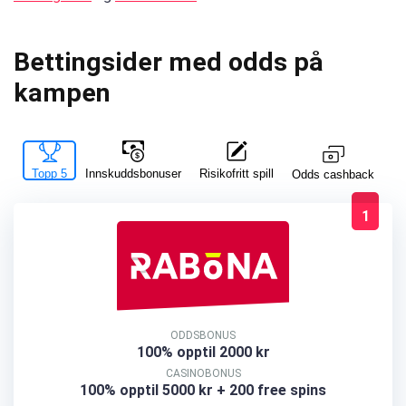
Bettingsider med odds på
kampen
Topp 5
Innskuddsbonuser
Risikofritt spill
La
Odds cashback
1
ODDSBONUS
100% opptil 2000 kr
CASINOBONUS
100% opptil 5000 kr + 200 free spins