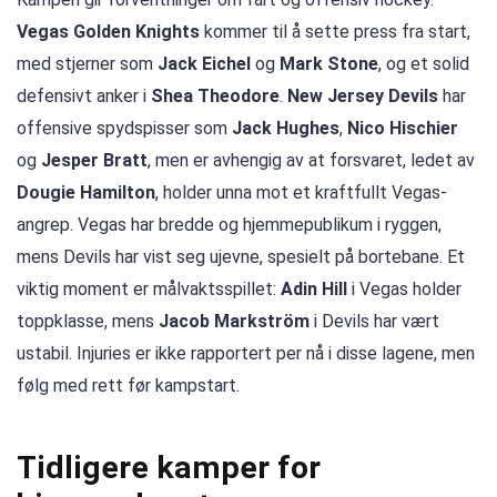
Vegas Golden Knights
kommer til å sette press fra start,
med stjerner som
Jack Eichel
og
Mark Stone
, og et solid
defensivt anker i
Shea Theodore
.
New Jersey Devils
har
offensive spydspisser som
Jack Hughes
,
Nico Hischier
og
Jesper Bratt
, men er avhengig av at forsvaret, ledet av
Dougie Hamilton
, holder unna mot et kraftfullt Vegas-
angrep. Vegas har bredde og hjemmepublikum i ryggen,
mens Devils har vist seg ujevne, spesielt på bortebane. Et
viktig moment er målvaktsspillet:
Adin Hill
i Vegas holder
toppklasse, mens
Jacob Markström
i Devils har vært
ustabil. Injuries er ikke rapportert per nå i disse lagene, men
følg med rett før kampstart.
Tidligere kamper for