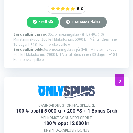
5.0
Spill nå!
Les anmeldelse
Bonusvilkår casino
: 35x omsetningskrav (I+B) 40x (FS) |
Minsteinnskudd: 200 kr | Maksbonus: 5000 kr | Må fullføres innen
10 dager | +18 | Kun norske spillere.
Bonusvilkår odds
:5x omsetningskrav på (I+B)| Minsteinnskudd:
200 kr | Maksbonus: 2000 kr | Må fullføres innen 30 dager | +18 |
Kun norske spillere.
2
CASINO-BONUS FOR NYE SPILLERE
100 % opptil 5 000 kr
+ 200 FS + 1 Bonus Crab
VELKOMSTBONUS FOR SPORT
100 % opptil 2 000 kr
KRYPTO-EKSKLUSIV BONUS