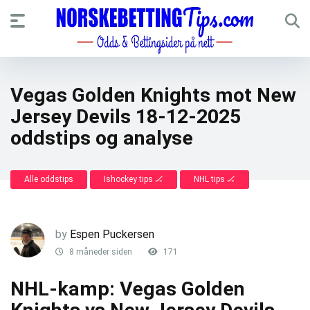
Vegas Golden Knights mot New
Jersey Devils 18-12-2025
oddstips og analyse
Alle oddstips
Ishockey tips 🏒
NHL tips 🏒
by
Espen Puckersen
8 måneder siden
171
NHL-kamp: Vegas Golden