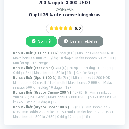
200 % opptil 3 000 USDT
CASHBACK
Opptil 25 % uten omsetningskrav
5.0
Spill nå!
Les anmeldelse
Bonusvilkår (Casino 100 %)
: 35× (B+I) | Min. innskudd 200 NOK |
Maks bonus 5 000 kr | Gyldig 10 dager | Maks innsats 50 kr | 18+ |
Kun for spillere i Norge.
Bonusvilkår (Free Spins)
: 40× (G) | 20 spinn per dag i 10 dager |
Gyldige 24 t | Maks innsats 50 kr | 18+ | Kun for Norge.
Bonusvilkår (Sport 100 %)
: 5× (B+I) | Min. innskudd 200 NOK |
Min. odds 2.00 enkelt / 1.50 multi | Maks bonus 2 000 kr | Maks
innsats 500 kr | Gyldig 10 dager | 18+.
Bonusvilkår (Krypto Casino 200 %)
: 40× (B+I) | Min. innskudd
200 NOK (USDT-ekv.) | Maks bonus 3 000 USDT | Maks innsats 50
kr / €5 | Gyldig 10 dager | 18+.
Bonusvilkår (Krypto Sport 100 %)
: 6× (B+I) | Min. innskudd 200
NOK | Min. odds 2.00 enkelt / 1.50 multi | Maks bonus 200 USDT |
Maks innsats 500 kr / €50 | Gyldig 10 dager | 18+.