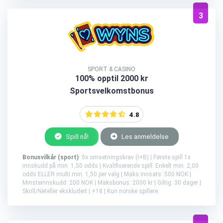
3
SPORT & CASINO
100% opptil 2000 kr
Sportsvelkomstbonus
4.8
Spill nå!
Les anmeldelse
Bonusvilkår (sport)
: 5x omsetningskrav (I+B) | Første spill 1x
innskudd på min. 1,50 odds | Kvalifiserende spill: Enkelt min. 2,00
odds ELLER multi min. 1,50 per valg | Maks innsats: 500 NOK |
Minsteinnskudd: 200 NOK | Maksbonus: 2000 kr | Giltig: 30 dager |
Skrill/Neteller ekskludert | +18 | Kun norske spillere.