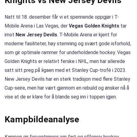
Knights vs New Jersey Devils
Natt til 18. desember får vi et spennende oppgjør i T-
Mobile Arena i Las Vegas, der
Vegas Golden Knights
tar
imot
New Jersey Devils
. T-Mobile Arena er kjent for
moderne fasiliteter, høy stemning og svært gode isforhold,
som gir optimale rammer for underholdende hockey. Vegas
Golden Knights er relativt ferske i NHL, men har allerede
satt sitt preg på ligaen med et Stanley Cup-trofé i 2023.
New Jersey Devils har en sterk tradisjon med flere Stanley
Cup-seire, men har vært gjennom en rebuild og ønsker nå å
vise at de er klare for å blande seg inn i toppen igjen.
Kampbildeanalyse
Kampen gir forventninger om fart og offensiv hockey.