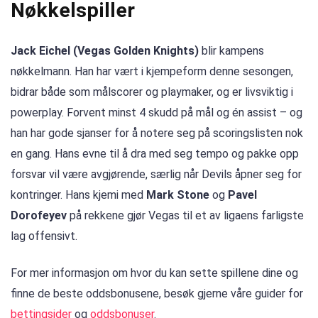
Nøkkelspiller
Jack Eichel (Vegas Golden Knights)
blir kampens
nøkkelmann. Han har vært i kjempeform denne sesongen,
bidrar både som målscorer og playmaker, og er livsviktig i
powerplay. Forvent minst 4 skudd på mål og én assist – og
han har gode sjanser for å notere seg på scoringslisten nok
en gang. Hans evne til å dra med seg tempo og pakke opp
forsvar vil være avgjørende, særlig når Devils åpner seg for
kontringer. Hans kjemi med
Mark Stone
og
Pavel
Dorofeyev
på rekkene gjør Vegas til et av ligaens farligste
lag offensivt.
For mer informasjon om hvor du kan sette spillene dine og
finne de beste oddsbonusene, besøk gjerne våre guider for
bettingsider
og
oddsbonuser
.