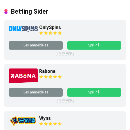
Betting Sider
OnlySpins
Les anmeldelse
Spill nå!
T&Cs Apply
Rabona
Les anmeldelse
Spill nå!
T&Cs Apply
Wyns