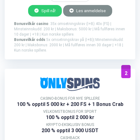
Spill nå!
Les anmeldelse
Bonusvilkår casino
: 35x omsetningskrav (I+B) 40x (FS) |
Minsteinnskudd: 200 kr | Maksbonus: 5000 kr | Må fullføres innen
10 dager | +18 | Kun norske spillere.
Bonusvilkår odds
:5x omsetningskrav på (I+B)| Minsteinnskudd:
200 kr | Maksbonus: 2000 kr | Må fullføres innen 30 dager | +18 |
Kun norske spillere.
2
CASINO-BONUS FOR NYE SPILLERE
100 % opptil 5 000 kr
+ 200 FS + 1 Bonus Crab
VELKOMSTBONUS FOR SPORT
100 % opptil 2 000 kr
KRYPTO-EKSKLUSIV BONUS
200 % opptil 3 000 USDT
CASHBACK