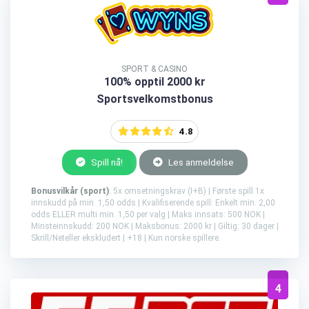
SPORT & CASINO
100% opptil 2000 kr
Sportsvelkomstbonus
4.8
Spill nå!
Les anmeldelse
Bonusvilkår (sport)
: 5x omsetningskrav (I+B) | Første spill 1x
innskudd på min. 1,50 odds | Kvalifiserende spill: Enkelt min. 2,00
odds ELLER multi min. 1,50 per valg | Maks innsats: 500 NOK |
Minsteinnskudd: 200 NOK | Maksbonus: 2000 kr | Giltig: 30 dager |
Skrill/Neteller ekskludert | +18 | Kun norske spillere.
4