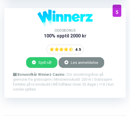
5
ODDSBONUS
100% opptil 2000 kr
4.5
Spill nå!
Les anmeldelse
🎰 Bonusvilkår Winnerz Casino:
25x omsetningskrav på
gevinster fra gratisspinn | Minsteinnskudd: 200 kr | Gratisspinn
fordeles på to innskudd | Må fullføres innen 30 dager | +18 | Kun
norske spillere.