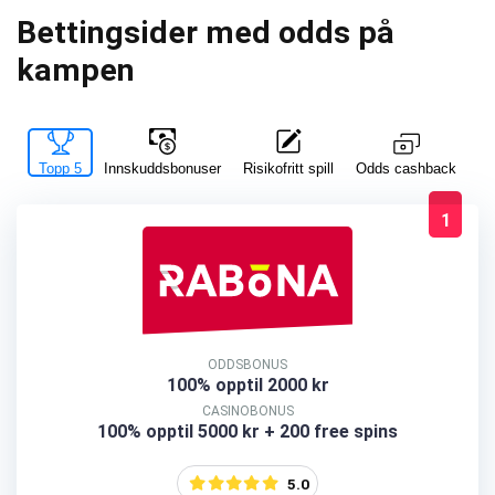
Bettingsider med odds på
kampen
Topp 5
Innskuddsbonuser
Risikofritt spill
La
Odds cashback
1
ODDSBONUS
100% opptil 2000 kr
CASINOBONUS
100% opptil 5000 kr + 200 free spins
5.0