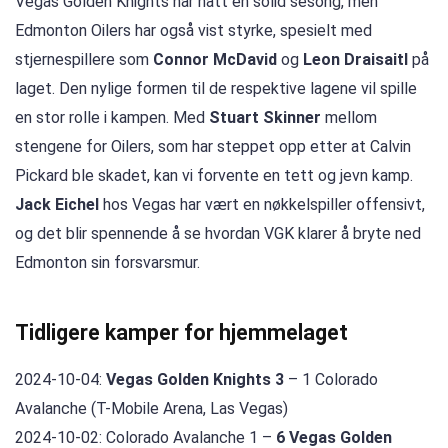
Vegas Golden Knights har hatt en solid sesong, men
Edmonton Oilers har også vist styrke, spesielt med
stjernespillere som
Connor McDavid
og
Leon Draisaitl
på
laget. Den nylige formen til de respektive lagene vil spille
en stor rolle i kampen. Med
Stuart Skinner
mellom
stengene for Oilers, som har steppet opp etter at Calvin
Pickard ble skadet, kan vi forvente en tett og jevn kamp.
Jack Eichel
hos Vegas har vært en nøkkelspiller offensivt,
og det blir spennende å se hvordan VGK klarer å bryte ned
Edmonton sin forsvarsmur.
Tidligere kamper for hjemmelaget
2024-10-04:
Vegas Golden Knights 3
– 1 Colorado
Avalanche (T-Mobile Arena, Las Vegas)
2024-10-02: Colorado Avalanche 1 –
6 Vegas Golden