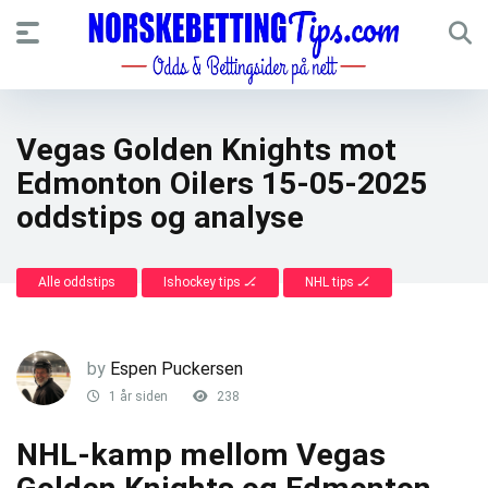
Vegas Golden Knights mot
Edmonton Oilers 15-05-2025
oddstips og analyse
Alle oddstips
Ishockey tips 🏒
NHL tips 🏒
by
Espen Puckersen
1 år siden
238
NHL-kamp mellom Vegas