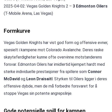
2025-04-02: Vegas Golden Knights 2 –
3 Edmonton Oilers
(T-Mobile Arena, Las Vegas)
Formkurve
Vegas Golden Knights har vist god form og offensive evner,
spesielt i kampene mot Colorado Avalanche. Deres raske
skøyteferdigheter kunne ofte overvinne motstanderens
forsvar. Edmonton Oilers har imidlertid kjempet hardt med
sterke individuelle prestasjoner fra spillere som
Connor
McDavid
og
Leon Draisaitl
. Styrken til Oilers ligger i deres
offensive dybde, men de må forbedre forsvaret for å
stoppe Vegas sin potente angrepslinje.
Gode potensielle spill for kampen