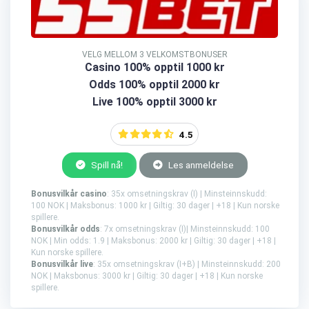
VELG MELLOM 3 VELKOMSTBONUSER
Casino 100% opptil 1000 kr
Odds 100% opptil 2000 kr
Live 100% opptil 3000 kr
4.5
Spill nå!
Les anmeldelse
Bonusvilkår casino
: 35x omsetningskrav (I) | Minsteinnskudd:
100 NOK | Maksbonus: 1000 kr | Giltig: 30 dager | +18 | Kun norske
spillere.
Bonusvilkår odds
: 7x omsetningskrav (I)| Minsteinnskudd: 100
NOK | Min odds: 1.9 | Maksbonus: 2000 kr | Giltig: 30 dager | +18 |
Kun norske spillere.
Bonusvilkår live
: 35x omsetningskrav (I+B) | Minsteinnskudd: 200
NOK | Maksbonus: 3000 kr | Giltig: 30 dager | +18 | Kun norske
spillere.