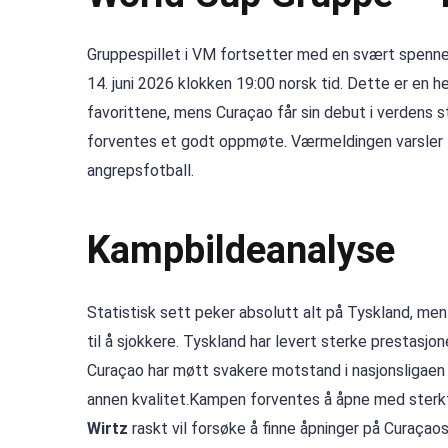
Gruppespillet i VM fortsetter med en svært spen
14. juni 2026 klokken 19:00 norsk tid. Dette er en
favorittene, mens Curaçao får sin debut i verdens s
forventes et godt oppmøte. Værmeldingen varsler
angrepsfotball.
Kampbildeanalyse
Statistisk sett peker absolutt alt på Tyskland, men
til å sjokkere. Tyskland har levert sterke prestasjo
Curaçao har møtt svakere motstand i nasjonsligaen 
annen kvalitet.Kampen forventes å åpne med sterkt
Wirtz
raskt vil forsøke å finne åpninger på Curaçao