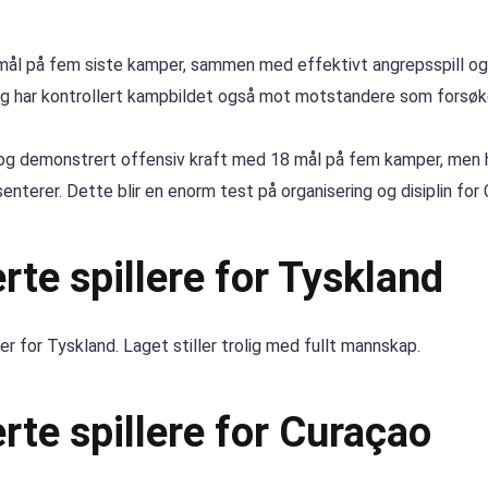
 mål på fem siste kamper, sammen med effektivt angrepsspill og
et og har kontrollert kampbildet også mot motstandere som forsøk
 og demonstrert offensiv kraft med 18 mål på fem kamper, men 
terer. Dette blir en enorm test på organisering og disiplin for 
te spillere for Tyskland
r for Tyskland. Laget stiller trolig med fullt mannskap.
te spillere for Curaçao