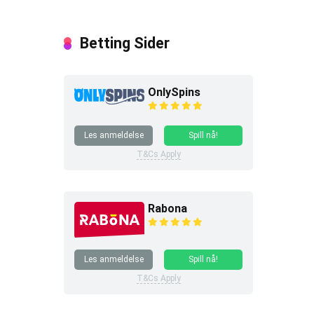
Betting Sider
OnlySpins
Les anmeldelse
Spill nå!
T&Cs Apply
Rabona
Les anmeldelse
Spill nå!
T&Cs Apply