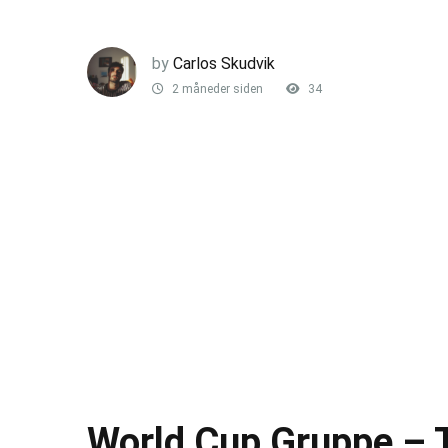
by
Carlos Skudvik
2 måneder siden
34
World Cup Gruppe – 