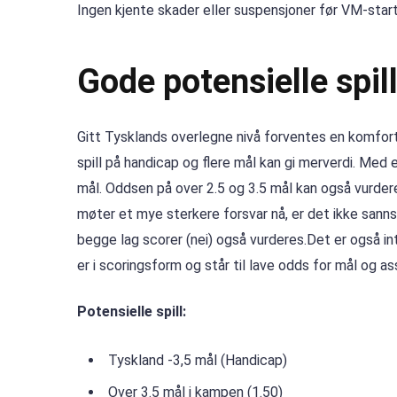
Ingen kjente skader eller suspensjoner før VM-start
Gode ​​potensielle spi
Gitt Tysklands overlegne nivå forventes en komfort
spill på handicap og flere mål kan gi merverdi. Med e
mål. Oddsen på over 2.5 og 3.5 mål kan også vurder
møter et mye sterkere forsvar nå, er det ikke sannsy
begge lag scorer (nei) også vurderes.Det er også 
er i scoringsform og står til lave odds for mål og ass
Potensielle spill:
Tyskland -3,5 mål (Handicap)
Over 3.5 mål i kampen (1.50)