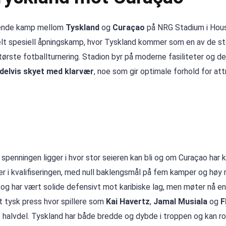
nende kamp mellom
Tyskland
og
Curaçao
på NRG Stadium i Hou
 helt spesiell åpningskamp, hvor Tyskland kommer som en av de s
tørste fotballturnering. Stadion byr på moderne fasiliteter og d
delvis skyet med klarvær
, noe som gir optimale forhold for att
 spenningen ligger i hvor stor seieren kan bli og om Curaçao har 
ner i kvalifiseringen, med null baklengsmål på fem kamper og høy 
og har vært solide defensivt mot karibiske lag, men møter nå en
 tysk press hvor spillere som
Kai Havertz
,
Jamal Musiala
og
F
s halvdel. Tyskland har både bredde og dybde i troppen og kan r