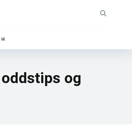
 📊
oddstips og