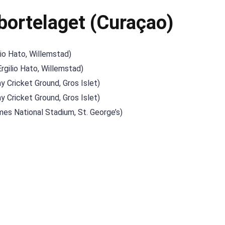
 bortelaget (Curaçao)
lio Hato, Willemstad)
rgilio Hato, Willemstad)
 Cricket Ground, Gros Islet)
 Cricket Ground, Gros Islet)
mes National Stadium, St. George’s)