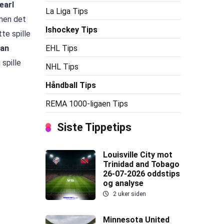
earl
La Liga Tips
 men det
Ishockey Tips
te spille
ian
EHL Tips
spille
NHL Tips
Håndball Tips
REMA 1000-ligaen Tips
Siste Tippetips
Louisville City mot
Trinidad and Tobago
26-07-2026 oddstips
og analyse
2 uker siden
Minnesota United