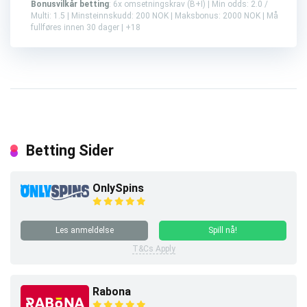
Bonusvilkår betting
: 6x omsetningskrav (B+I) | Min odds: 2.0 /
Multi: 1.5 | Minsteinnskudd: 200 NOK | Maksbonus: 2000 NOK | Må
fullføres innen 30 dager | +18
Betting Sider
OnlySpins
Les anmeldelse
Spill nå!
T&Cs Apply
Rabona