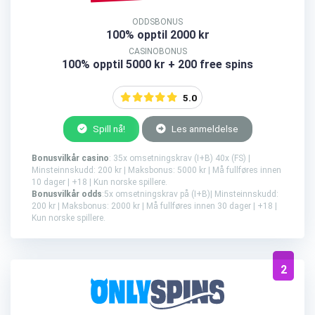
ODDSBONUS
100% opptil 2000 kr
CASINOBONUS
100% opptil 5000 kr + 200 free spins
5.0
Spill nå!
Les anmeldelse
Bonusvilkår casino
: 35x omsetningskrav (I+B) 40x (FS) |
Minsteinnskudd: 200 kr | Maksbonus: 5000 kr | Må fullføres innen
10 dager | +18 | Kun norske spillere.
Bonusvilkår odds
:5x omsetningskrav på (I+B)| Minsteinnskudd:
200 kr | Maksbonus: 2000 kr | Må fullføres innen 30 dager | +18 |
Kun norske spillere.
2