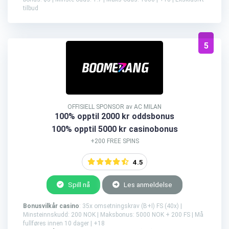
tilbud
5
OFFISIELL SPONSOR av AC MILAN
100% opptil 2000 kr oddsbonus
100% opptil 5000 kr casinobonus
+200 FREE SPINS
4.5
Spill nå
Les anmeldelse
Bonusvilkår casino
: 35x omsetningskrav (B+I) FS (40x) |
Minsteinnskudd: 200 NOK | Maksbonus: 5000 NOK + 200 FS | Må
fullføres innen 10 dager | +18