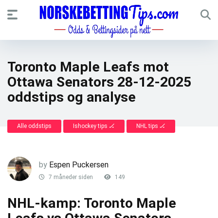
Toronto Maple Leafs mot
Ottawa Senators 28-12-2025
oddstips og analyse
Alle oddstips
Ishockey tips 🏒
NHL tips 🏒
by
Espen Puckersen
7 måneder siden
149
NHL-kamp: Toronto Maple