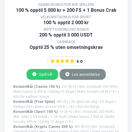
CASINO-BONUS FOR NYE SPILLERE
100 % opptil 5 000 kr
+ 200 FS + 1 Bonus Crab
VELKOMSTBONUS FOR SPORT
100 % opptil 2 000 kr
KRYPTO-EKSKLUSIV BONUS
200 % opptil 3 000 USDT
CASHBACK
Opptil 25 % uten omsetningskrav
5.0
Spill nå!
Les anmeldelse
Bonusvilkår (Casino 100 %)
: 35× (B+I) | Min. innskudd 200 NOK |
Maks bonus 5 000 kr | Gyldig 10 dager | Maks innsats 50 kr | 18+ |
Kun for spillere i Norge.
Bonusvilkår (Free Spins)
: 40× (G) | 20 spinn per dag i 10 dager |
Gyldige 24 t | Maks innsats 50 kr | 18+ | Kun for Norge.
Bonusvilkår (Sport 100 %)
: 5× (B+I) | Min. innskudd 200 NOK |
Min. odds 2.00 enkelt / 1.50 multi | Maks bonus 2 000 kr | Maks
innsats 500 kr | Gyldig 10 dager | 18+.
Bonusvilkår (Krypto Casino 200 %)
: 40× (B+I) | Min. innskudd
200 NOK (USDT-ekv.) | Maks bonus 3 000 USDT | Maks innsats 50