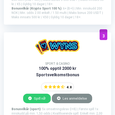
kr / €5 | Gyldig 10 dager | 18+.
Bonusvilkår (Krypto Sport 100 %)
: 6× (B+I) | Min. innskudd 200
NOK | Min. odds 2.00 enkelt / 1.50 multi | Maks bonus 200 USDT |
Maks innsats 500 kr / €50 | Gyldig 10 dager | 18+.
3
SPORT & CASINO
100% opptil 2000 kr
Sportsvelkomstbonus
4.8
Spill nå!
Les anmeldelse
Bonusvilkår (sport)
: 5x omsetningskrav (I+B) | Første spill 1x
innskudd på min. 1,50 odds | Kvalifiserende spill: Enkelt min. 2,00