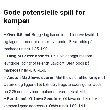
Gode potensielle spill for
kampen
–
Over 5.5 mål
: Begge lag har solide offensive kvaliteter
og lagene scorer ofte mot hverandre. Best odds på
markedet rundt 1.85-1.90.
–
Uavgjort etter ordinær tid
: Rivaloppgjør mellom
jevngode lag har ofte endt uavgjort. Best odds på
markedet nær 4.10-4.50.
–
Auston Matthews scorer
: Matthews er alltid farlig mot
Ottawa, og ligger ofte bak de viktigste scoringene. Odds
på 2.25 som anytime-målscorer vurderes sterkt.
–
Første mål: Ottawa Senators
: Ottawa setter ofte
kampen i gang aggressivt. Odds rundt 1.89-1.91.