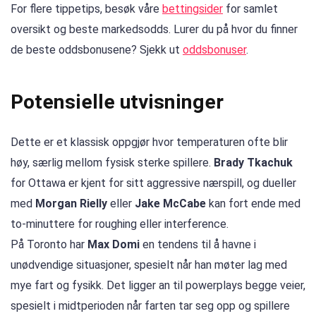
For flere tippetips, besøk våre
bettingsider
for samlet
oversikt og beste markedsodds. Lurer du på hvor du finner
de beste oddsbonusene? Sjekk ut
oddsbonuser
.
Potensielle utvisninger
Dette er et klassisk oppgjør hvor temperaturen ofte blir
høy, særlig mellom fysisk sterke spillere.
Brady Tkachuk
for Ottawa er kjent for sitt aggressive nærspill, og dueller
med
Morgan Rielly
eller
Jake McCabe
kan fort ende med
to-minuttere for roughing eller interference.
På Toronto har
Max Domi
en tendens til å havne i
unødvendige situasjoner, spesielt når han møter lag med
mye fart og fysikk. Det ligger an til powerplays begge veier,
spesielt i midtperioden når farten tar seg opp og spillere