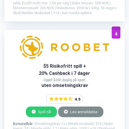
odds ELLER multi min. 1,50 per valg | Maks innsats: 500 NOK |
Minsteinnskudd: 200 NOK | Maksbonus: 2000 kr | Giltig: 30 dager |
Skrill/Neteller ekskludert | +18 | Kun norske spillere.
4
$5 Risikofritt spill +
20% Cashback i 7 dager
Opptil $200 daglig på sport
uten omsetningskrav
4.5
Spill nå!
Les anmeldelse
Bonusvilkår:
Omsetningskrav 1x | Minste innskudd: $10 | Maks
bonus: $5 | Minste odds: 1.7 | Maks odds: 1000 | +18 | Eksklusivt