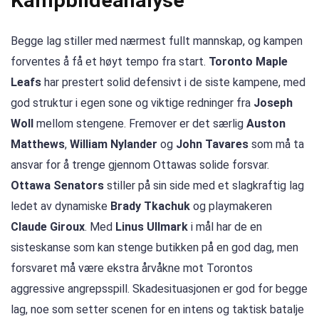
Kampbildeanalyse
Begge lag stiller med nærmest fullt mannskap, og kampen
forventes å få et høyt tempo fra start.
Toronto Maple
Leafs
har prestert solid defensivt i de siste kampene, med
god struktur i egen sone og viktige redninger fra
Joseph
Woll
mellom stengene. Fremover er det særlig
Auston
Matthews
,
William Nylander
og
John Tavares
som må ta
ansvar for å trenge gjennom Ottawas solide forsvar.
Ottawa Senators
stiller på sin side med et slagkraftig lag
ledet av dynamiske
Brady Tkachuk
og playmakeren
Claude Giroux
. Med
Linus Ullmark
i mål har de en
sisteskanse som kan stenge butikken på en god dag, men
forsvaret må være ekstra årvåkne mot Torontos
aggressive angrepsspill. Skadesituasjonen er god for begge
lag, noe som setter scenen for en intens og taktisk batalje