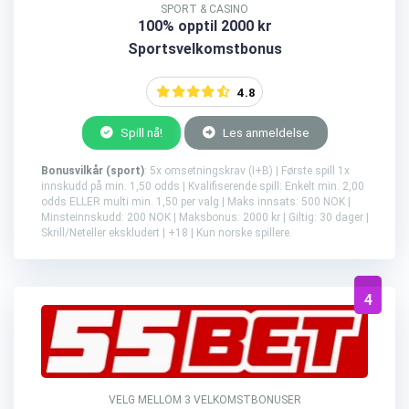
SPORT & CASINO
100% opptil 2000 kr
Sportsvelkomstbonus
4.8
Spill nå!
Les anmeldelse
Bonusvilkår (sport)
: 5x omsetningskrav (I+B) | Første spill 1x
innskudd på min. 1,50 odds | Kvalifiserende spill: Enkelt min. 2,00
odds ELLER multi min. 1,50 per valg | Maks innsats: 500 NOK |
Minsteinnskudd: 200 NOK | Maksbonus: 2000 kr | Giltig: 30 dager |
Skrill/Neteller ekskludert | +18 | Kun norske spillere.
4
VELG MELLOM 3 VELKOMSTBONUSER