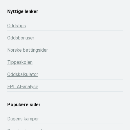
Nyttige lenker
Oddstips
Oddsbonuser
Norske bettingsider
Tippeskolen
Oddskalkulator
FPL AI-analyse
Populære sider
Dagens kamper