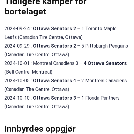
Tidligere kamper for
bortelaget
2024-09-24 :
Ottawa Senators 2
– 1 Toronto Maple
Leafs (Canadian Tire Centre, Ottawa)
2024-09-29 :
Ottawa Senators 2
– 5 Pittsburgh Penguins
(Canadian Tire Centre, Ottawa)
2024-10-01 : Montreal Canadiens 3 –
4 Ottawa Senators
(Bell Centre, Montréal)
2024-10-05 :
Ottawa Senators 4
– 2 Montreal Canadiens
(Canadian Tire Centre, Ottawa)
2024-10-10 :
Ottawa Senators 3
– 1 Florida Panthers
(Canadian Tire Centre, Ottawa)
Innbyrdes oppgjør