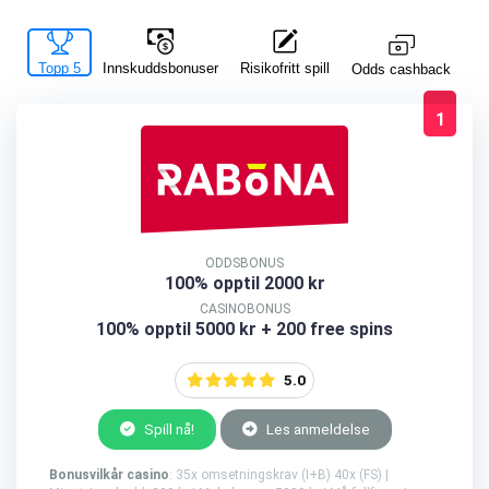
Topp 5
Innskuddsbonuser
Risikofritt spill
La
Odds cashback
1
ODDSBONUS
100% opptil 2000 kr
CASINOBONUS
100% opptil 5000 kr + 200 free spins
5.0
Spill nå!
Les anmeldelse
Bonusvilkår casino
: 35x omsetningskrav (I+B) 40x (FS) |