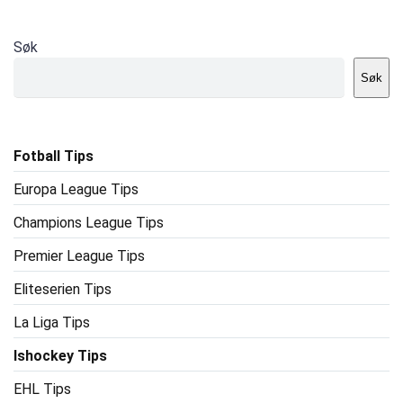
Søk
Søk
Fotball Tips
Europa League Tips
Champions League Tips
Premier League Tips
Eliteserien Tips
La Liga Tips
Ishockey Tips
EHL Tips