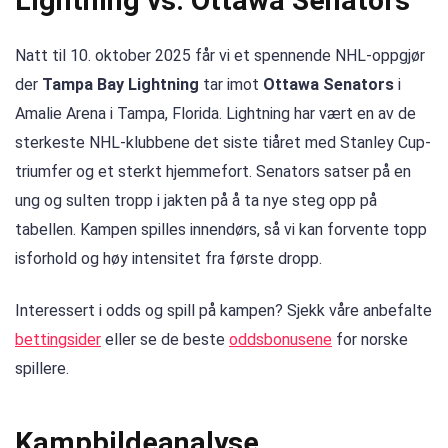
Lightning vs. Ottawa Senators
Natt til 10. oktober 2025 får vi et spennende NHL-oppgjør
der
Tampa Bay Lightning
tar imot
Ottawa Senators
i
Amalie Arena i Tampa, Florida. Lightning har vært en av de
sterkeste NHL-klubbene det siste tiåret med Stanley Cup-
triumfer og et sterkt hjemmefort. Senators satser på en
ung og sulten tropp i jakten på å ta nye steg opp på
tabellen. Kampen spilles innendørs, så vi kan forvente topp
isforhold og høy intensitet fra første dropp.
Interessert i odds og spill på kampen? Sjekk våre anbefalte
bettingsider
eller se de beste
oddsbonusene
for norske
spillere.
Kampbildeanalyse