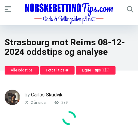
Strasbourg mot Reims 08-12-
2024 oddstips og analyse
Alle oddstips
Fotball tips ⚽
Ligue 1 tips 🇫🇷
by
Carlos Skudvik
2 år siden
239