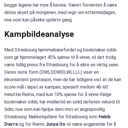
begge lagene har mye å bevise. Været forventes å være
delvis skyet på morgenen, med regn om ettermiddagen,
noe som kan påvirke spillets gang.
Kampbildeanalyse
Med Strasbourg hjemmebanefordel og bookmaker odds
som gir hjemmelaget 45% sjanse til å vinne, vil det trolig
være tidlig press fra Strasbourg for å sikre en viktig seier.
Deres siste form (DWLDDWDLWLLLL) viser en
inkonsistent prestasjon, men de har tidligere vist at de kan
score mål i løpet av kampen, spesielt mellom 46-60
minutter.Reims, med kun 10% sjanse for å vinne ifølge
bookmaker odds, har imidlertid en solid defensiv rekord til
tider, noe som kan hjelpe dem mot et angrepsvillig
Strasbourg. Nøkkelspillere for Strasbourg som
Habib
Diarra
og for Reims
Junya Ito
vil være avgjørende for å