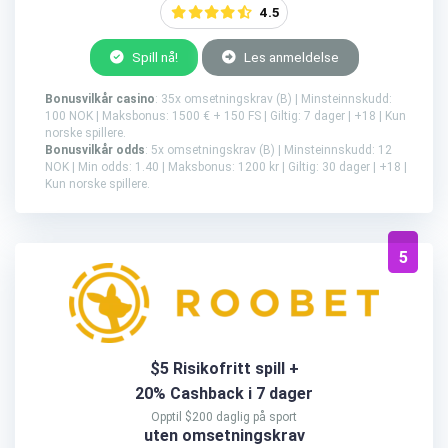
4.5
Spill nå!
Les anmeldelse
Bonusvilkår casino
: 35x omsetningskrav (B) | Minsteinnskudd:
100 NOK | Maksbonus: 1500 € + 150 FS | Giltig: 7 dager | +18 | Kun
norske spillere.
Bonusvilkår odds
: 5x omsetningskrav (B) | Minsteinnskudd: 12
NOK | Min odds: 1.40 | Maksbonus: 1200 kr | Giltig: 30 dager | +18 |
Kun norske spillere.
5
$5 Risikofritt spill +
20% Cashback i 7 dager
Opptil $200 daglig på sport
uten omsetningskrav