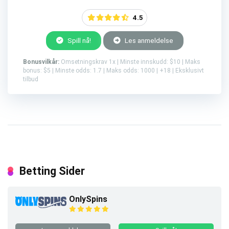
4.5
Spill nå!
Les anmeldelse
Bonusvilkår:
Omsetningskrav 1x | Minste innskudd: $10 | Maks
bonus: $5 | Minste odds: 1.7 | Maks odds: 1000 | +18 | Eksklusivt
tilbud
Betting Sider
OnlySpins