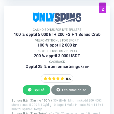
2
CASINO-BONUS FOR NYE SPILLERE
100 % opptil 5 000 kr
+ 200 FS + 1 Bonus Crab
VELKOMSTBONUS FOR SPORT
100 % opptil 2 000 kr
KRYPTO-EKSKLUSIV BONUS
200 % opptil 3 000 USDT
CASHBACK
Opptil 25 % uten omsetningskrav
5.0
Spill nå!
Les anmeldelse
Bonusvilkår (Casino 100 %)
: 35× (B+I) | Min. innskudd 200 NOK |
Maks bonus 5 000 kr | Gyldig 10 dager | Maks innsats 50 kr | 18+ |
Kun for spillere i Norge.
Bonusvilkår (Free Spins)
: 40× (G) | 20 spinn per dag i 10 dager |