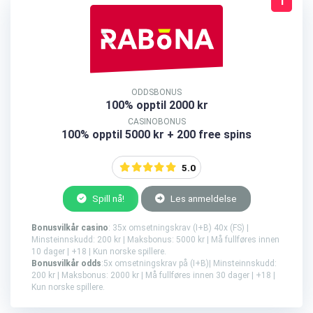
1
ODDSBONUS
100% opptil 2000 kr
CASINOBONUS
100% opptil 5000 kr + 200 free spins
5.0
Spill nå!
Les anmeldelse
Bonusvilkår casino
: 35x omsetningskrav (I+B) 40x (FS) |
Minsteinnskudd: 200 kr | Maksbonus: 5000 kr | Må fullføres innen
10 dager | +18 | Kun norske spillere.
Bonusvilkår odds
:5x omsetningskrav på (I+B)| Minsteinnskudd:
200 kr | Maksbonus: 2000 kr | Må fullføres innen 30 dager | +18 |
Kun norske spillere.