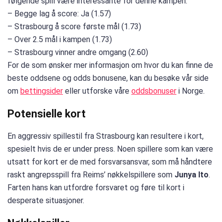
følgende spill være interessante for denne kampen:
– Begge lag å score: Ja (1.57)
– Strasbourg å score første mål (1.73)
– Over 2.5 mål i kampen (1.73)
– Strasbourg vinner andre omgang (2.60)
For de som ønsker mer informasjon om hvor du kan finne de
beste oddsene og odds bonusene, kan du besøke vår side
om
bettingsider
eller utforske våre
oddsbonuser
i Norge.
Potensielle kort
En aggressiv spillestil fra Strasbourg kan resultere i kort,
spesielt hvis de er under press. Noen spillere som kan være
utsatt for kort er de med forsvarsansvar, som må håndtere
raskt angrepsspill fra Reims’ nøkkelspillere som
Junya Ito
.
Farten hans kan utfordre forsvaret og føre til kort i
desperate situasjoner.