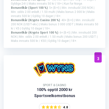
Gyldige 24 t | Maks innsats 50 kr | 18+ | Kun for Norge.
Bonusvilkår (Sport 100 %)
: 5× (B+I) | Min. innskudd 200 NOK |
Min. odds 2.00 enkelt / 1.50 multi | Maks bonus 2 000 kr | Maks
innsats 500 kr | Gyldig 10 dager | 18+.
Bonusvilkår (Krypto Casino 200 %)
: 40× (B+I) | Min. innskudd
200 NOK (USDT-ekv.) | Maks bonus 3 000 USDT | Maks innsats 50
kr / €5 | Gyldig 10 dager | 18+.
Bonusvilkår (Krypto Sport 100 %)
: 6× (B+I) | Min. innskudd 200
NOK | Min. odds 2.00 enkelt / 1.50 multi | Maks bonus 200 USDT |
Maks innsats 500 kr / €50 | Gyldig 10 dager | 18+.
3
SPORT & CASINO
100% opptil 2000 kr
Sportsvelkomstbonus
4.8