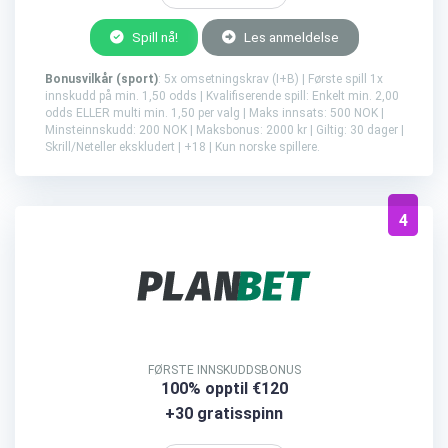
Spill nå!
Les anmeldelse
Bonusvilkår (sport)
: 5x omsetningskrav (I+B) | Første spill 1x
innskudd på min. 1,50 odds | Kvalifiserende spill: Enkelt min. 2,00
odds ELLER multi min. 1,50 per valg | Maks innsats: 500 NOK |
Minsteinnskudd: 200 NOK | Maksbonus: 2000 kr | Giltig: 30 dager |
Skrill/Neteller ekskludert | +18 | Kun norske spillere.
4
FØRSTE INNSKUDDSBONUS
100% opptil €120
+30 gratisspinn