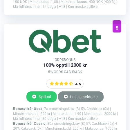
100 NOK | Minste odds: 1,80 | Maksimal bonus: 400 NOK (400 %) |
Må fullføres innen 14 dager | +18 | Kun norske spillere.
5
ODDSBONUS
100% opptill 2000 kr
5% ODDS CASHBACK
4.5
Spill nå
Les anmeldelse
Bonusvilkår Odds:
7x omsetningskrav (B) 5% Cashback (0x) |
Minsteinnskudd: 200 kr | Minste odds: 1.90 | Maksbonus: 2000 kr |
Må fullføres innen 30 dager | +18 | Kun norske spillere.
Bonusvilkår Casino:
30x omsetningskrav (B) 5% Cashback (0x) +
20% Rakeback (0x) | Minsteinnskudd: 200 kr | Maksbonus: 1000 kr