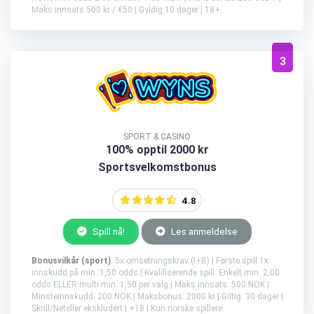
Maks innsats 500 kr / €50 | Gyldig 10 dager | 18+.
3
SPORT & CASINO
100% opptil 2000 kr
Sportsvelkomstbonus
4.8
Spill nå!
Les anmeldelse
Bonusvilkår (sport)
: 5x omsetningskrav (I+B) | Første spill 1x
innskudd på min. 1,50 odds | Kvalifiserende spill: Enkelt min. 2,00
odds ELLER multi min. 1,50 per valg | Maks innsats: 500 NOK |
Minsteinnskudd: 200 NOK | Maksbonus: 2000 kr | Giltig: 30 dager |
Skrill/Neteller ekskludert | +18 | Kun norske spillere.