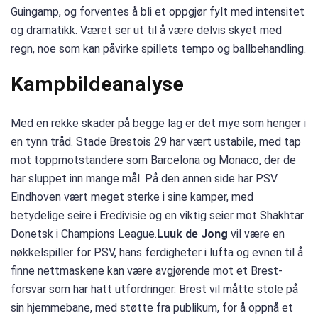
Guingamp, og forventes å bli et oppgjør fylt med intensitet
og dramatikk. Været ser ut til å være delvis skyet med
regn, noe som kan påvirke spillets tempo og ballbehandling.
Kampbildeanalyse
Med en rekke skader på begge lag er det mye som henger i
en tynn tråd. Stade Brestois 29 har vært ustabile, med tap
mot toppmotstandere som Barcelona og Monaco, der de
har sluppet inn mange mål. På den annen side har PSV
Eindhoven vært meget sterke i sine kamper, med
betydelige seire i Eredivisie og en viktig seier mot Shakhtar
Donetsk i Champions League.
Luuk de Jong
vil være en
nøkkelspiller for PSV, hans ferdigheter i lufta og evnen til å
finne nettmaskene kan være avgjørende mot et Brest-
forsvar som har hatt utfordringer. Brest vil måtte stole på
sin hjemmebane, med støtte fra publikum, for å oppnå et