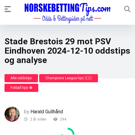
Stade Brestois 29 mot PSV
Eindhoven 2024-12-10 oddstips
og analyse
Alle oddstips
Champions League tips 🇪🇺
Fotball tips ⚽
by
Harald Gullhånd
2 år siden
294