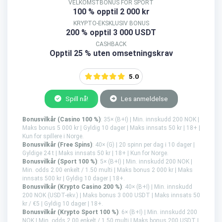
VELKOMSTBONUS FOR SPORT
100 % opptil 2 000 kr
KRYPTO-EKSKLUSIV BONUS
200 % opptil 3 000 USDT
CASHBACK
Opptil 25 % uten omsetningskrav
5.0
Spill nå!
Les anmeldelse
Bonusvilkår (Casino 100 %)
: 35× (B+I) | Min. innskudd 200 NOK |
Maks bonus 5 000 kr | Gyldig 10 dager | Maks innsats 50 kr | 18+ |
Kun for spillere i Norge.
Bonusvilkår (Free Spins)
: 40× (G) | 20 spinn per dag i 10 dager |
Gyldige 24 t | Maks innsats 50 kr | 18+ | Kun for Norge.
Bonusvilkår (Sport 100 %)
: 5× (B+I) | Min. innskudd 200 NOK |
Min. odds 2.00 enkelt / 1.50 multi | Maks bonus 2 000 kr | Maks
innsats 500 kr | Gyldig 10 dager | 18+.
Bonusvilkår (Krypto Casino 200 %)
: 40× (B+I) | Min. innskudd
200 NOK (USDT-ekv.) | Maks bonus 3 000 USDT | Maks innsats 50
kr / €5 | Gyldig 10 dager | 18+.
Bonusvilkår (Krypto Sport 100 %)
: 6× (B+I) | Min. innskudd 200
NOK | Min. odds 2.00 enkelt / 1.50 multi | Maks bonus 200 USDT |