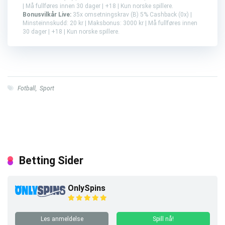
| Må fullføres innen 30 dager | +18 | Kun norske spillere.
Bonusvilkår Live:
35x omsetningskrav (B) 5% Cashback (0x) |
Minsteinnskudd: 20 kr | Maksbonus: 3000 kr | Må fullføres innen
30 dager | +18 | Kun norske spillere.
Fotball
,
Sport
Betting Sider
OnlySpins
Les anmeldelse
Spill nå!