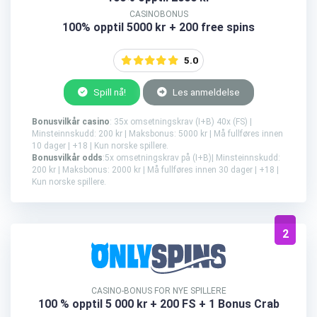
CASINOBONUS
100% opptil 5000 kr + 200 free spins
5.0
Spill nå!
Les anmeldelse
Bonusvilkår casino
: 35x omsetningskrav (I+B) 40x (FS) |
Minsteinnskudd: 200 kr | Maksbonus: 5000 kr | Må fullføres innen
10 dager | +18 | Kun norske spillere.
Bonusvilkår odds
:5x omsetningskrav på (I+B)| Minsteinnskudd:
200 kr | Maksbonus: 2000 kr | Må fullføres innen 30 dager | +18 |
Kun norske spillere.
2
CASINO-BONUS FOR NYE SPILLERE
100 % opptil 5 000 kr
+ 200 FS + 1 Bonus Crab