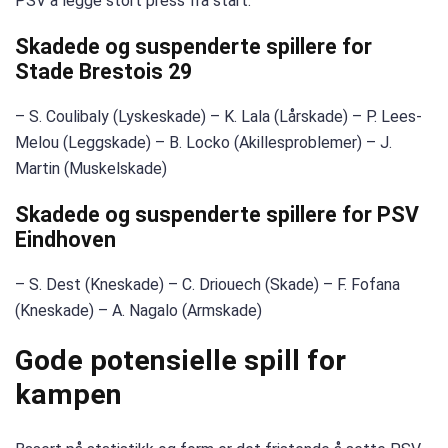
PSV å legge stort press fra start.
Skadede og suspenderte spillere for
Stade Brestois 29
– S. Coulibaly (Lyskeskade) – K. Lala (Lårskade) – P. Lees-
Melou (Leggskade) – B. Locko (Akillesproblemer) – J.
Martin (Muskelskade)
Skadede og suspenderte spillere for PSV
Eindhoven
– S. Dest (Kneskade) – C. Driouech (Skade) – F. Fofana
(Kneskade) – A. Nagalo (Armskade)
Gode ​​potensielle spill for
kampen