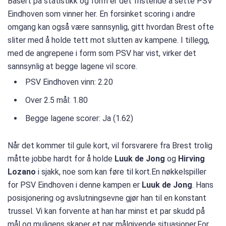
Basert på statistikk og form er det fristende å sette PSV
Eindhoven som vinner her. En forsinket scoring i andre
omgang kan også være sannsynlig, gitt hvordan Brest ofte
sliter med å holde tett mot slutten av kampene. I tillegg,
med de angrepene i form som PSV har vist, virker det
sannsynlig at begge lagene vil score.
PSV Eindhoven vinn: 2.20
Over 2.5 mål: 1.80
Begge lagene scorer: Ja (1.62)
Når det kommer til gule kort, vil forsvarere fra Brest trolig
måtte jobbe hardt for å holde
Luuk de Jong
og
Hirving
Lozano
i sjakk, noe som kan føre til kort.En nøkkelspiller
for PSV Eindhoven i denne kampen er
Luuk de Jong
. Hans
posisjonering og avslutningsevne gjør han til en konstant
trussel. Vi kan forvente at han har minst et par skudd på
mål og muligens skaper et par målgivende situasjoner.For