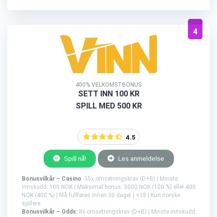
4
400% VELKOMSTBONUS
SETT INN 100 KR
SPILL MED 500 KR
4.5
Spill nå!
Les anmeldelse
Bonusvilkår – Casino
: 35x omsetningskrav (D+B) | Minste
innskudd: 100 NOK | Maksimal bonus: 5000 NOK (100 %) eller 400
NOK (400 %) | Må fullføres innen 30 dager | +18 | Kun norske
spillere.
Bonusvilkår – Odds:
8x omsetningskrav (D+B) | Minste innskudd: