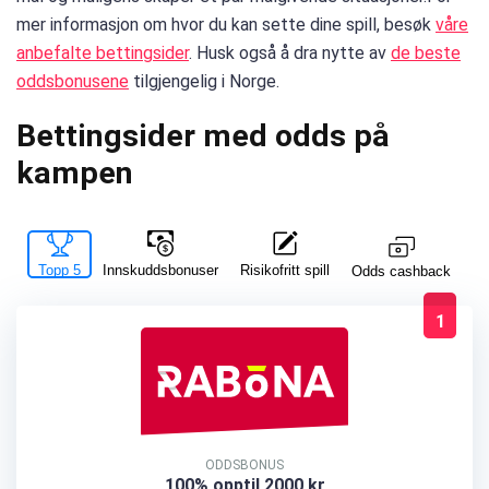
mer informasjon om hvor du kan sette dine spill, besøk
våre
anbefalte bettingsider
. Husk også å dra nytte av
de beste
oddsbonusene
tilgjengelig i Norge.
Bettingsider med odds på
kampen
Topp 5
Innskuddsbonuser
Risikofritt spill
La
Odds cashback
1
ODDSBONUS
100% opptil 2000 kr