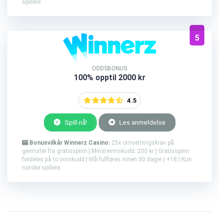
spillere.
5
ODDSBONUS
100% opptil 2000 kr
4.5
Spill nå!
Les anmeldelse
🎰 Bonusvilkår Winnerz Casino:
25x omsetningskrav på
gevinster fra gratisspinn | Minsteinnskudd: 200 kr | Gratisspinn
fordeles på to innskudd | Må fullføres innen 30 dager | +18 | Kun
norske spillere.