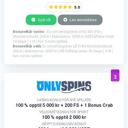
5.0
Spill nå!
Les anmeldelse
Bonusvilkår casino
: 35x omsetningskrav (I+B) 40x (FS) |
Minsteinnskudd: 200 kr | Maksbonus: 5000 kr | Må fullføres innen
10 dager | +18 | Kun norske spillere.
Bonusvilkår odds
:5x omsetningskrav på (I+B)| Minsteinnskudd:
200 kr | Maksbonus: 2000 kr | Må fullføres innen 30 dager | +18 |
Kun norske spillere.
2
CASINO-BONUS FOR NYE SPILLERE
100 % opptil 5 000 kr
+ 200 FS + 1 Bonus Crab
VELKOMSTBONUS FOR SPORT
100 % opptil 2 000 kr
KRYPTO-EKSKLUSIV BONUS