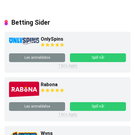
Betting Sider
OnlySpins
Les anmeldelse
Spill nå!
T&Cs Apply
Rabona
Les anmeldelse
Spill nå!
T&Cs Apply
Wyns