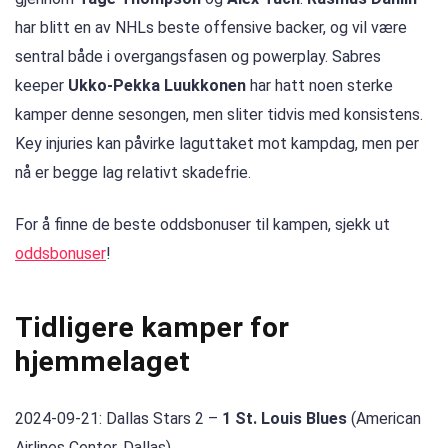
har blitt en av NHLs beste offensive backer, og vil være
sentral både i overgangsfasen og powerplay. Sabres
keeper
Ukko-Pekka Luukkonen
har hatt noen sterke
kamper denne sesongen, men sliter tidvis med konsistens.
Key injuries kan påvirke laguttaket mot kampdag, men per
nå er begge lag relativt skadefrie.
For å finne de beste oddsbonuser til kampen, sjekk ut
oddsbonuser
!
Tidligere kamper for
hjemmelaget
2024-09-21: Dallas Stars 2 –
1 St. Louis Blues
(American
Airlines Center, Dallas)