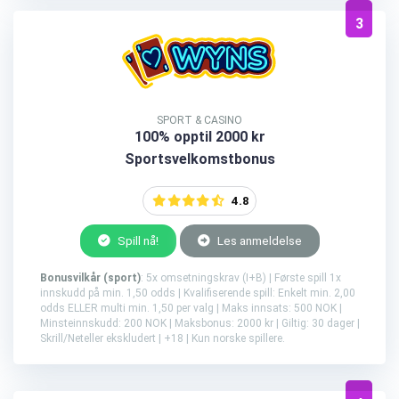
3
SPORT & CASINO
100% opptil 2000 kr
Sportsvelkomstbonus
4.8
Spill nå!
Les anmeldelse
Bonusvilkår (sport)
: 5x omsetningskrav (I+B) | Første spill 1x
innskudd på min. 1,50 odds | Kvalifiserende spill: Enkelt min. 2,00
odds ELLER multi min. 1,50 per valg | Maks innsats: 500 NOK |
Minsteinnskudd: 200 NOK | Maksbonus: 2000 kr | Giltig: 30 dager |
Skrill/Neteller ekskludert | +18 | Kun norske spillere.