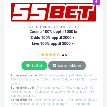
4
VELG MELLOM 3 VELKOMSTBONUSER
Casino 100% opptil 1000 kr
Odds 100% opptil 2000 kr
Live 100% opptil 3000 kr
4.5
Spill nå!
Les anmeldelse
Bonusvilkår casino
: 35x omsetningskrav (I) | Minsteinnskudd:
100 NOK | Maksbonus: 1000 kr | Giltig: 30 dager | +18 | Kun norske
spillere.
Bonusvilkår odds
: 7x omsetningskrav (I)| Minsteinnskudd: 100
NOK | Min odds: 1.9 | Maksbonus: 2000 kr | Giltig: 30 dager | +18 |
Kun norske spillere.
Bonusvilkår live
: 35x omsetningskrav (I+B) | Minsteinnskudd: 200
NOK | Maksbonus: 3000 kr | Giltig: 30 dager | +18 | Kun norske