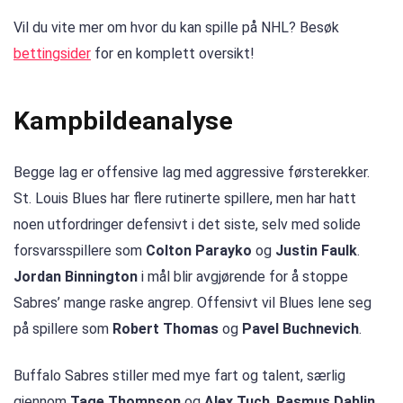
Vil du vite mer om hvor du kan spille på NHL? Besøk
bettingsider
for en komplett oversikt!
Kampbildeanalyse
Begge lag er offensive lag med aggressive førsterekker.
St. Louis Blues har flere rutinerte spillere, men har hatt
noen utfordringer defensivt i det siste, selv med solide
forsvarsspillere som
Colton Parayko
og
Justin Faulk
.
Jordan Binnington
i mål blir avgjørende for å stoppe
Sabres’ mange raske angrep. Offensivt vil Blues lene seg
på spillere som
Robert Thomas
og
Pavel Buchnevich
.
Buffalo Sabres stiller med mye fart og talent, særlig
gjennom
Tage Thompson
og
Alex Tuch
.
Rasmus Dahlin