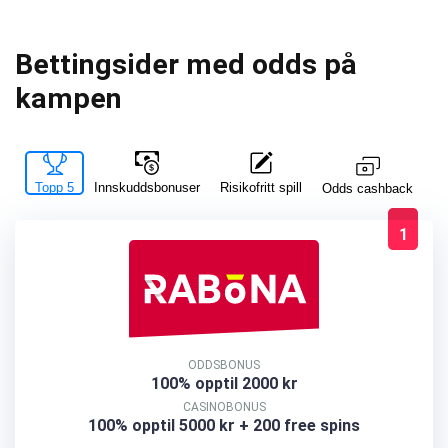
Bettingsider med odds på
kampen
Topp 5
Innskuddsbonuser
Risikofritt spill
La
Odds cashback
1
ODDSBONUS
100% opptil 2000 kr
CASINOBONUS
100% opptil 5000 kr + 200 free spins