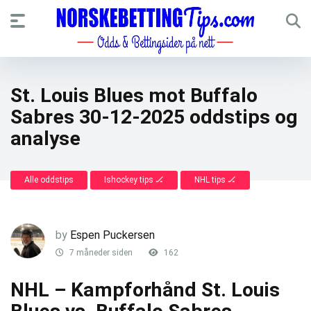
St. Louis Blues mot Buffalo
Sabres 30-12-2025 oddstips og
analyse
Alle oddstips
Ishockey tips 🏒
NHL tips 🏒
by
Espen Puckersen
7 måneder siden
162
NHL – Kampforhånd St. Louis