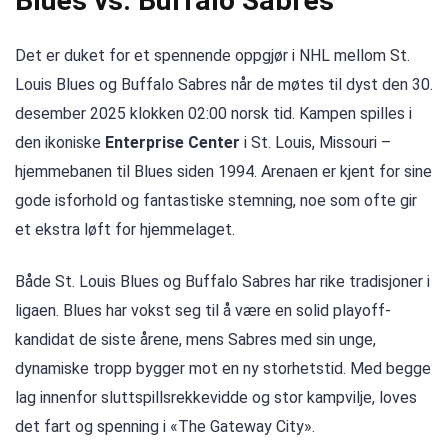
Blues vs. Buffalo Sabres
Det er duket for et spennende oppgjør i NHL mellom St.
Louis Blues og Buffalo Sabres når de møtes til dyst den 30.
desember 2025 klokken 02:00 norsk tid. Kampen spilles i
den ikoniske
Enterprise Center
i St. Louis, Missouri –
hjemmebanen til Blues siden 1994. Arenaen er kjent for sine
gode isforhold og fantastiske stemning, noe som ofte gir
et ekstra løft for hjemmelaget.
Både St. Louis Blues og Buffalo Sabres har rike tradisjoner i
ligaen. Blues har vokst seg til å være en solid playoff-
kandidat de siste årene, mens Sabres med sin unge,
dynamiske tropp bygger mot en ny storhetstid. Med begge
lag innenfor sluttspillsrekkevidde og stor kampvilje, loves
det fart og spenning i «The Gateway City».