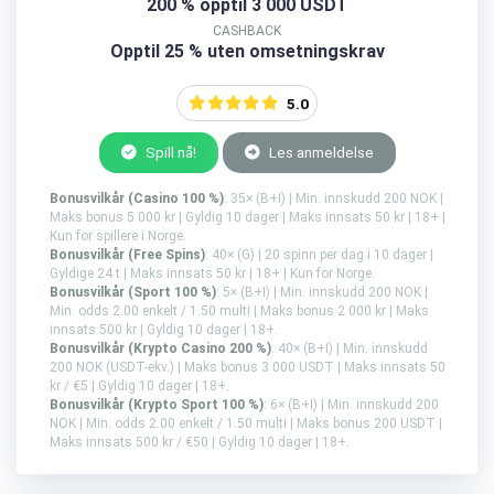
200 % opptil 3 000 USDT
CASHBACK
Opptil 25 % uten omsetningskrav
5.0
Spill nå!
Les anmeldelse
Bonusvilkår (Casino 100 %)
: 35× (B+I) | Min. innskudd 200 NOK |
Maks bonus 5 000 kr | Gyldig 10 dager | Maks innsats 50 kr | 18+ |
Kun for spillere i Norge.
Bonusvilkår (Free Spins)
: 40× (G) | 20 spinn per dag i 10 dager |
Gyldige 24 t | Maks innsats 50 kr | 18+ | Kun for Norge.
Bonusvilkår (Sport 100 %)
: 5× (B+I) | Min. innskudd 200 NOK |
Min. odds 2.00 enkelt / 1.50 multi | Maks bonus 2 000 kr | Maks
innsats 500 kr | Gyldig 10 dager | 18+.
Bonusvilkår (Krypto Casino 200 %)
: 40× (B+I) | Min. innskudd
200 NOK (USDT-ekv.) | Maks bonus 3 000 USDT | Maks innsats 50
kr / €5 | Gyldig 10 dager | 18+.
Bonusvilkår (Krypto Sport 100 %)
: 6× (B+I) | Min. innskudd 200
NOK | Min. odds 2.00 enkelt / 1.50 multi | Maks bonus 200 USDT |
Maks innsats 500 kr / €50 | Gyldig 10 dager | 18+.