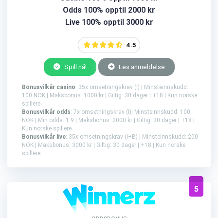
Odds 100% opptil 2000 kr
Live 100% opptil 3000 kr
4.5
Spill nå!
Les anmeldelse
Bonusvilkår casino
: 35x omsetningskrav (I) | Minsteinnskudd:
100 NOK | Maksbonus: 1000 kr | Giltig: 30 dager | +18 | Kun norske
spillere.
Bonusvilkår odds
: 7x omsetningskrav (I)| Minsteinnskudd: 100
NOK | Min odds: 1.9 | Maksbonus: 2000 kr | Giltig: 30 dager | +18 |
Kun norske spillere.
Bonusvilkår live
: 35x omsetningskrav (I+B) | Minsteinnskudd: 200
NOK | Maksbonus: 3000 kr | Giltig: 30 dager | +18 | Kun norske
spillere.
5