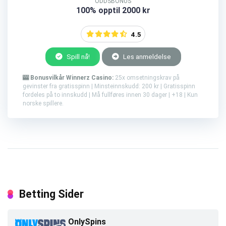
ODDSBONUS
100% opptil 2000 kr
4.5
Spill nå!
Les anmeldelse
🎰 Bonusvilkår Winnerz Casino:
25x omsetningskrav på
gevinster fra gratisspinn | Minsteinnskudd: 200 kr | Gratisspinn
fordeles på to innskudd | Må fullføres innen 30 dager | +18 | Kun
norske spillere.
Betting Sider
OnlySpins