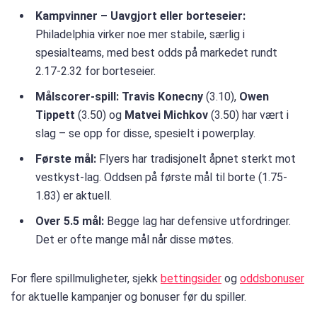
Kampvinner – Uavgjort eller borteseier:
Philadelphia virker noe mer stabile, særlig i
spesialteams, med best odds på markedet rundt
2.17-2.32 for borteseier.
Målscorer-spill:
Travis Konecny
(3.10),
Owen
Tippett
(3.50) og
Matvei Michkov
(3.50) har vært i
slag – se opp for disse, spesielt i powerplay.
Første mål:
Flyers har tradisjonelt åpnet sterkt mot
vestkyst-lag. Oddsen på første mål til borte (1.75-
1.83) er aktuell.
Over 5.5 mål:
Begge lag har defensive utfordringer.
Det er ofte mange mål når disse møtes.
For flere spillmuligheter, sjekk
bettingsider
og
oddsbonuser
for aktuelle kampanjer og bonuser før du spiller.