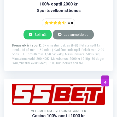
100% opptil 2000 kr
Sportsvelkomstbonus
4.8
Spill nå!
Les anmeldelse
Bonusvilkår (sport)
: 5x omsetningskrav (I+B) | Første spill 1x
innskudd på min. 1,50 odds | Kvalifiserende spill: Enkelt min. 2,00
odds ELLER multi min. 1,50 per valg | Maks innsats: 500 NOK |
Minsteinnskudd: 200 NOK | Maksbonus: 2000 kr | Giltig: 30 dager |
Skrill/Neteller ekskludert | +18 | Kun norske spillere.
4
VELG MELLOM 3 VELKOMSTBONUSER
Casino 100% opptil 1000 kr