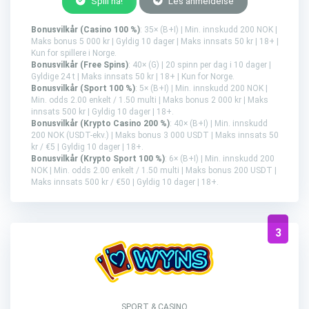
Spill nå!
Les anmeldelse
Bonusvilkår (Casino 100 %)
: 35× (B+I) | Min. innskudd 200 NOK |
Maks bonus 5 000 kr | Gyldig 10 dager | Maks innsats 50 kr | 18+ |
Kun for spillere i Norge.
Bonusvilkår (Free Spins)
: 40× (G) | 20 spinn per dag i 10 dager |
Gyldige 24 t | Maks innsats 50 kr | 18+ | Kun for Norge.
Bonusvilkår (Sport 100 %)
: 5× (B+I) | Min. innskudd 200 NOK |
Min. odds 2.00 enkelt / 1.50 multi | Maks bonus 2 000 kr | Maks
innsats 500 kr | Gyldig 10 dager | 18+.
Bonusvilkår (Krypto Casino 200 %)
: 40× (B+I) | Min. innskudd
200 NOK (USDT-ekv.) | Maks bonus 3 000 USDT | Maks innsats 50
kr / €5 | Gyldig 10 dager | 18+.
Bonusvilkår (Krypto Sport 100 %)
: 6× (B+I) | Min. innskudd 200
NOK | Min. odds 2.00 enkelt / 1.50 multi | Maks bonus 200 USDT |
Maks innsats 500 kr / €50 | Gyldig 10 dager | 18+.
3
SPORT & CASINO