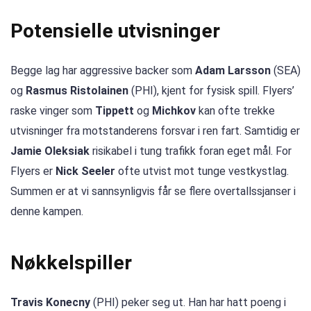
Potensielle utvisninger
Begge lag har aggressive backer som
Adam Larsson
(SEA)
og
Rasmus Ristolainen
(PHI), kjent for fysisk spill. Flyers’
raske vinger som
Tippett
og
Michkov
kan ofte trekke
utvisninger fra motstanderens forsvar i ren fart. Samtidig er
Jamie Oleksiak
risikabel i tung trafikk foran eget mål. For
Flyers er
Nick Seeler
ofte utvist mot tunge vestkystlag.
Summen er at vi sannsynligvis får se flere overtallssjanser i
denne kampen.
Nøkkelspiller
Travis Konecny
(PHI) peker seg ut. Han har hatt poeng i