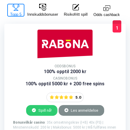
Topp 5
Innskuddsbonuser
Risikofritt spill
La
Odds cashback
1
ODDSBONUS
100% opptil 2000 kr
CASINOBONUS
100% opptil 5000 kr + 200 free spins
5.0
Spill nå!
Les anmeldelse
Bonusvilkår casino
: 35x omsetningskrav (I+B) 40x (FS) |
Minsteinnskudd: 200 kr | Maksbonus: 5000 kr | Må fullføres innen