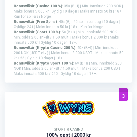
Bonusvilkår (Casino 100 %)
: 35× (B+I) | Min. innskudd 200 NOK |
Maks bonus 5 000 kr | Gyldig 10 dager | Maks innsats 50 kr | 18+ |
Kun for spillere i Norge.
Bonusvilkår (Free Spins)
: 40× (G) | 20 spinn per dag i 10 dager |
Gyldige 24 t | Maks innsats 50 kr | 18+ | Kun for Norge.
Bonusvilkår (Sport 100 %)
: 5× (B+I) | Min. innskudd 200 NOK |
Min. odds 2.00 enkelt / 1.50 multi | Maks bonus 2 000 kr | Maks
innsats 500 kr | Gyldig 10 dager | 18+.
Bonusvilkår (Krypto Casino 200 %)
: 40× (B+I) | Min. innskudd
200 NOK (USDT-ekv.) | Maks bonus 3 000 USDT | Maks innsats 50
kr / €5 | Gyldig 10 dager | 18+.
Bonusvilkår (Krypto Sport 100 %)
: 6× (B+I) | Min. innskudd 200
NOK | Min. odds 2.00 enkelt / 1.50 multi | Maks bonus 200 USDT |
Maks innsats 500 kr / €50 | Gyldig 10 dager | 18+.
3
SPORT & CASINO
100% opptil 2000 kr