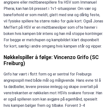
angripere eller midtbanespillere fra HSV som Immanuel
Pherai, kan han bli presset i 1v1-situasjoner. Om vær og
baneforhold er som meldt; glatt med snø og dårlig feste,
vil fysiske spillere ha større risiko for gule kort. Også Jonas
Meffert på HSV er en midtbanesliper som ofte havner i
boken hvis kampen blir intens og han må stoppe kontringer.
For begge er matchupen og kampbildet klart disponibelt
for kort, særlig i andre omgang hvis kampen står og vipper.
Nøkkelspiller å følge: Vincenzo Grifo (SC
Freiburg)
Grifo har vært i flott form og er sentral for Freiburgs
angrepsspill med både mål og målgivende. Hans evne til å
ta dødballer, levere presise innlegg og skape overtall på
venstrekanten er nøkkelen mot HSVs svakere forsvar. Han
er også spilleren som kan avgjøre på egenhånd, spesielt
hvis kampen bølger frem og tilbake. Forvent 3-4