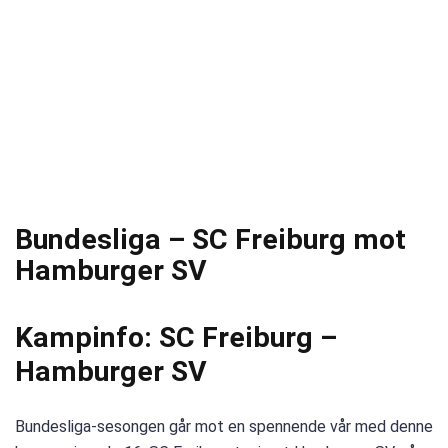
Bundesliga – SC Freiburg mot
Hamburger SV
Kampinfo: SC Freiburg –
Hamburger SV
Bundesliga-sesongen går mot en spennende vår med denne