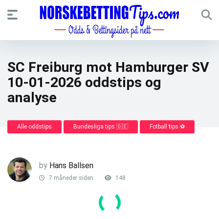
SC Freiburg mot Hamburger SV
10-01-2026 oddstips og
analyse
Alle oddstips
Bundesliga tips 🇩🇪
Fotball tips ⚽
by
Hans Ballsen
7 måneder siden
148