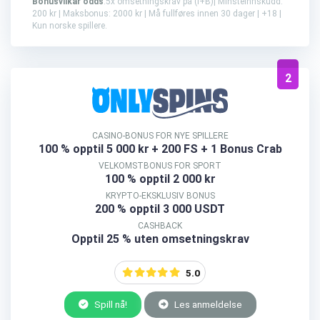
Bonusvilkår odds
:5x omsetningskrav på (I+B)| Minsteinnskudd:
200 kr | Maksbonus: 2000 kr | Må fullføres innen 30 dager | +18 |
Kun norske spillere.
2
CASINO-BONUS FOR NYE SPILLERE
100 % opptil 5 000 kr
+ 200 FS + 1 Bonus Crab
VELKOMSTBONUS FOR SPORT
100 % opptil 2 000 kr
KRYPTO-EKSKLUSIV BONUS
200 % opptil 3 000 USDT
CASHBACK
Opptil 25 % uten omsetningskrav
5.0
Spill nå!
Les anmeldelse