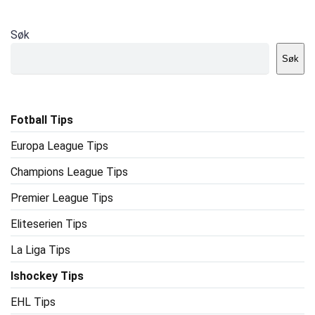
Søk
Søk
Fotball Tips
Europa League Tips
Champions League Tips
Premier League Tips
Eliteserien Tips
La Liga Tips
Ishockey Tips
EHL Tips