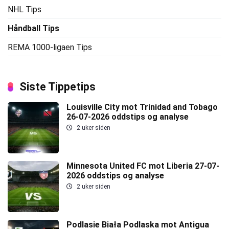
NHL Tips
Håndball Tips
REMA 1000-ligaen Tips
Siste Tippetips
Louisville City mot Trinidad and Tobago
26-07-2026 oddstips og analyse
2 uker siden
Minnesota United FC mot Liberia 27-07-
2026 oddstips og analyse
2 uker siden
Podlasie Biała Podlaska mot Antigua