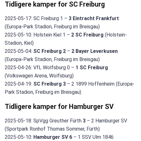
Tidligere kamper for SC Freiburg
2025-05-17: SC Freiburg 1 –
3 Eintracht Frankfurt
(Europa-Park Stadion, Freiburg im Breisgau)
2025-05-10: Holstein Kiel 1 –
2 SC Freiburg
(Holstein-
Stadion, Kiel)
2025-05-04:
SC Freiburg 2
–
2 Bayer Leverkusen
(Europa-Park Stadion, Freiburg im Breisgau)
2025-04-26: VfL Wolfsburg 0 –
1 SC Freiburg
(Volkswagen Arena, Wolfsburg)
2025-04-19:
SC Freiburg 3
– 2 1899 Hoffenheim (Europa-
Park Stadion, Freiburg im Breisgau)
Tidligere kamper for Hamburger SV
2025-05-18: SpVgg Greuther Fürth
3
– 2 Hamburger SV
(Sportpark Ronhof Thomas Sommer, Fürth)
2025-05-10:
Hamburger SV 6
– 1 SSV Ulm 1846