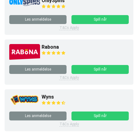
OnlySpins
Les anmeldelse
Spill nå!
T&Cs Apply
Rabona
Les anmeldelse
Spill nå!
T&Cs Apply
Wyns
Les anmeldelse
Spill nå!
T&Cs Apply