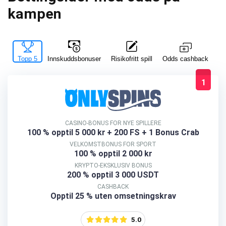
kampen
Topp 5
Innskuddsbonuser
Risikofritt spill
La
Odds cashback
1
CASINO-BONUS FOR NYE SPILLERE
100 % opptil 5 000 kr
+ 200 FS + 1 Bonus Crab
VELKOMSTBONUS FOR SPORT
100 % opptil 2 000 kr
KRYPTO-EKSKLUSIV BONUS
200 % opptil 3 000 USDT
CASHBACK
Opptil 25 % uten omsetningskrav
5.0