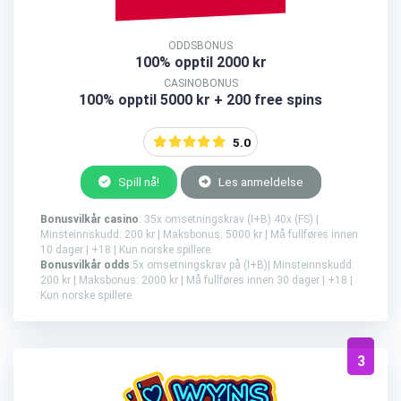
ODDSBONUS
100% opptil 2000 kr
CASINOBONUS
100% opptil 5000 kr + 200 free spins
5.0
Spill nå!
Les anmeldelse
Bonusvilkår casino
: 35x omsetningskrav (I+B) 40x (FS) |
Minsteinnskudd: 200 kr | Maksbonus: 5000 kr | Må fullføres innen
10 dager | +18 | Kun norske spillere.
Bonusvilkår odds
:5x omsetningskrav på (I+B)| Minsteinnskudd:
200 kr | Maksbonus: 2000 kr | Må fullføres innen 30 dager | +18 |
Kun norske spillere.
3