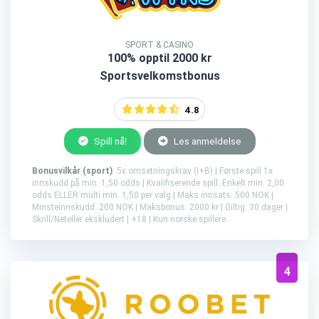
SPORT & CASINO
100% opptil 2000 kr
Sportsvelkomstbonus
4.8
Spill nå!
Les anmeldelse
Bonusvilkår (sport)
: 5x omsetningskrav (I+B) | Første spill 1x
innskudd på min. 1,50 odds | Kvalifiserende spill: Enkelt min. 2,00
odds ELLER multi min. 1,50 per valg | Maks innsats: 500 NOK |
Minsteinnskudd: 200 NOK | Maksbonus: 2000 kr | Giltig: 30 dager |
Skrill/Neteller ekskludert | +18 | Kun norske spillere.
4