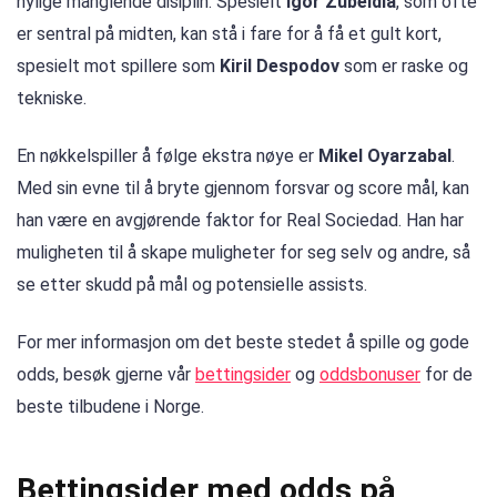
nylige manglende disiplin. Spesielt
Igor Zubeldia
, som ofte
er sentral på midten, kan stå i fare for å få et gult kort,
spesielt mot spillere som
Kiril Despodov
som er raske og
tekniske.
En nøkkelspiller å følge ekstra nøye er
Mikel Oyarzabal
.
Med sin evne til å bryte gjennom forsvar og score mål, kan
han være en avgjørende faktor for Real Sociedad. Han har
muligheten til å skape muligheter for seg selv og andre, så
se etter skudd på mål og potensielle assists.
For mer informasjon om det beste stedet å spille og gode
odds, besøk gjerne vår
bettingsider
og
oddsbonuser
for de
beste tilbudene i Norge.
Bettingsider med odds på