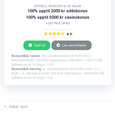
OFFISIELL SPONSOR av AC MILAN
100% opptil 2000 kr oddsbonus
100% opptil 5000 kr casinobonus
+200 FREE SPINS
4.5
Spill nå
Les anmeldelse
Bonusvilkår casino
: 35x omsetningskrav (B+I) FS (40x) |
Minsteinnskudd: 200 NOK | Maksbonus: 5000 NOK + 200 FS | Må
fullføres innen 10 dager | +18
Bonusvilkår betting
: 6x omsetningskrav (B+I) | Min odds: 2.0 /
Multi: 1.5 | Minsteinnskudd: 200 NOK | Maksbonus: 2000 NOK | Må
fullføres innen 30 dager | +18
Fotball
,
Sport