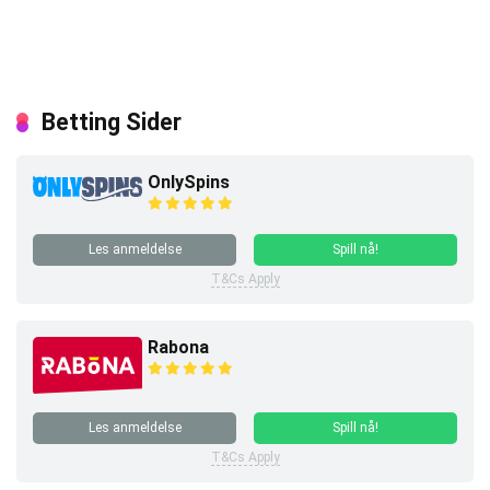
Betting Sider
OnlySpins
Les anmeldelse
Spill nå!
T&Cs Apply
Rabona
Les anmeldelse
Spill nå!
T&Cs Apply