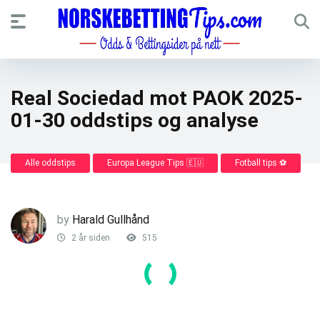
Real Sociedad mot PAOK 2025-
01-30 oddstips og analyse
Alle oddstips
Europa League Tips 🇪🇺
Fotball tips ⚽
by
Harald Gullhånd
2 år siden
515