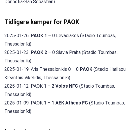
Donostia-San Sebastián)
Tidligere kamper for PAOK
2025-01-26:
PAOK 1
– 0 Levadiakos (Stadio Toumbas,
Thessaloníki)
2025-01-23:
PAOK 2
– 0 Slavia Praha (Stadio Toumbas,
Thessaloníki)
2025-01-19: Aris Thessalonikis 0 – 0
PAOK
(Stadio Harilaou
Kleánthis Vikelídis, Thessaloníki)
2025-01-12: PAOK 1 –
2 Volos NFC
(Stadio Toumbas,
Thessaloníki)
2025-01-09: PAOK
1
–
1 AEK Athens FC
(Stadio Toumbas,
Thessaloníki)