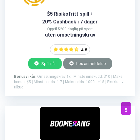
$5 Risikofritt spill +
20% Cashback i 7 dager
Opptil $200 daglig på sport
uten omsetningskrav
4.5
Spill nå!
Les anmeldelse
Bonusvilkår:
Omsetningskrav 1x | Minste innskudd: $10 | Maks
bonus: $5 | Minste odds: 1.7 | Maks odds: 1000 | +18 | Eksklusivt
tilbud
5