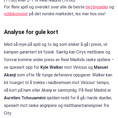
(11.00) eller 2-1 til Real Madrid (10.00).
For flere spill og oversikt over alle de beste
bettingsider
og
oddsbonuser
på det norske markedet, les mer hos oss!
Analyse for gule kort
Med så mye på spill og to lag som elsker å gå i press, vil
kampen garantert bli fysisk. Særlig kan Citys midtbane og
forsvar komme under press av Real Madrids raske spillere –
se spesielt opp for
Kyle Walker
mot Vinícius og
Manuel
Akanji
som ofte får tunge defensive oppgaver. Walker kan
bli tvunget til å trekke i nødbremsen mot Vinícius’ tempo,
så kort på ham eller Akanji er sannsynlig. På Real Madrid er
Aurelien Tchouaméni
sjelden redd for å gå i harde dueller,
spesielt mot raske angripere og midtbanetransisjoner fra
City.