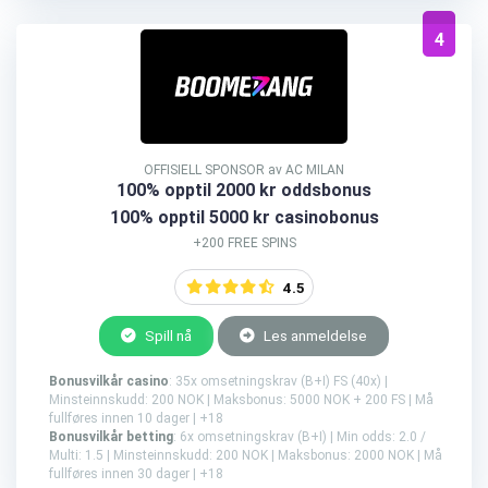
4
OFFISIELL SPONSOR av AC MILAN
100% opptil 2000 kr oddsbonus
100% opptil 5000 kr casinobonus
+200 FREE SPINS
4.5
Spill nå
Les anmeldelse
Bonusvilkår casino
: 35x omsetningskrav (B+I) FS (40x) |
Minsteinnskudd: 200 NOK | Maksbonus: 5000 NOK + 200 FS | Må
fullføres innen 10 dager | +18
Bonusvilkår betting
: 6x omsetningskrav (B+I) | Min odds: 2.0 /
Multi: 1.5 | Minsteinnskudd: 200 NOK | Maksbonus: 2000 NOK | Må
fullføres innen 30 dager | +18