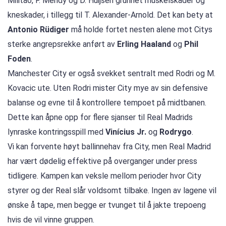
Militao, F. Mendy og D. Huijsen grunnet muskelskader og
kneskader, i tillegg til T. Alexander-Arnold. Det kan bety at
Antonio Rüdiger
må holde fortet nesten alene mot Citys
sterke angrepsrekke anført av
Erling Haaland
og
Phil
Foden
.
Manchester City er også svekket sentralt med Rodri og M.
Kovacic ute. Uten Rodri mister City mye av sin defensive
balanse og evne til å kontrollere tempoet på midtbanen.
Dette kan åpne opp for flere sjanser til Real Madrids
lynraske kontringsspill med
Vinícius Jr.
og
Rodrygo
.
Vi kan forvente høyt ballinnehav fra City, men Real Madrid
har vært dødelig effektive på overganger under press
tidligere. Kampen kan veksle mellom perioder hvor City
styrer og der Real slår voldsomt tilbake. Ingen av lagene vil
ønske å tape, men begge er tvunget til å jakte trepoeng
hvis de vil vinne gruppen.