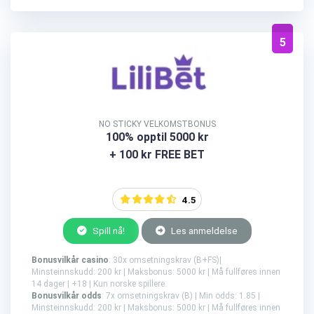
5
NO STICKY VELKOMSTBONUS
100% opptil 5000 kr
+ 100 kr FREE BET
4.5
Spill nå!
Les anmeldelse
Bonusvilkår casino
: 30x omsetningskrav (B+FS)|
Minsteinnskudd: 200 kr | Maksbonus: 5000 kr | Må fullføres innen
14 dager | +18 | Kun norske spillere.
Bonusvilkår odds
: 7x omsetningskrav (B) | Min odds: 1.85 |
Minsteinnskudd: 200 kr | Maksbonus: 5000 kr | Må fullføres innen