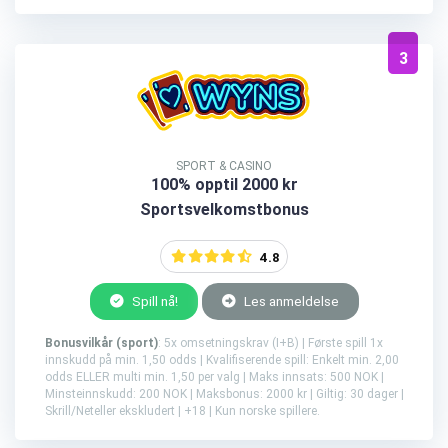
3
SPORT & CASINO
100% opptil 2000 kr
Sportsvelkomstbonus
4.8
Spill nå!
Les anmeldelse
Bonusvilkår (sport)
: 5x omsetningskrav (I+B) | Første spill 1x
innskudd på min. 1,50 odds | Kvalifiserende spill: Enkelt min. 2,00
odds ELLER multi min. 1,50 per valg | Maks innsats: 500 NOK |
Minsteinnskudd: 200 NOK | Maksbonus: 2000 kr | Giltig: 30 dager |
Skrill/Neteller ekskludert | +18 | Kun norske spillere.