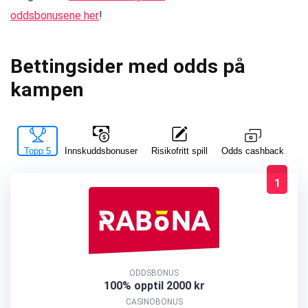
oddsbonusene her
!
Bettingsider med odds på
kampen
Topp 5
Innskuddsbonuser
Risikofritt spill
La
Odds cashback
1
ODDSBONUS
100% opptil 2000 kr
CASINOBONUS