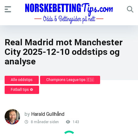
Real Madrid mot Manchester
City 2025-12-10 oddstips og
analyse
Alle oddstips
Champions League tips 🇪🇺
Fotball tips ⚽
by
Harald Gullhånd
8 måneder siden
143