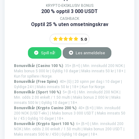
KRYPTO-EKSKLUSIV BONUS
200 % opptil 3 000 USDT
CASHBACK
Opptil 25 % uten omsetningskrav
5.0
Spill nå!
Les anmeldelse
Bonusvilkår (Casino 100 %)
: 35× (B+I) | Min. innskudd 200 NOK |
Maks bonus 5 000 kr | Gyldig 10 dager | Maks innsats 50 kr | 18+ |
Kun for spillere i Norge.
Bonusvilkår (Free Spins)
: 40× (G) | 20 spinn per dag i 10 dager |
Gyldige 24 t | Maks innsats 50 kr | 18+ | Kun for Norge.
Bonusvilkår (Sport 100 %)
: 5× (B+I) | Min. innskudd 200 NOK |
Min. odds 2.00 enkelt / 1.50 multi | Maks bonus 2 000 kr | Maks
innsats 500 kr | Gyldig 10 dager | 18+.
Bonusvilkår (Krypto Casino 200 %)
: 40× (B+I) | Min. innskudd
200 NOK (USDT-ekv.) | Maks bonus 3 000 USDT | Maks innsats 50
kr / €5 | Gyldig 10 dager | 18+.
Bonusvilkår (Krypto Sport 100 %)
: 6× (B+I) | Min. innskudd 200
NOK | Min. odds 2.00 enkelt / 1.50 multi | Maks bonus 200 USDT |
Maks innsats 500 kr / €50 | Gyldig 10 dager | 18+.