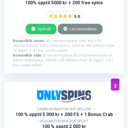
100% opptil 5000 kr + 200 free spins
5.0
Spill nå!
Les anmeldelse
Bonusvilkår casino
: 35x omsetningskrav (I+B) 40x (FS) |
Minsteinnskudd: 200 kr | Maksbonus: 5000 kr | Må fullføres innen
10 dager | +18 | Kun norske spillere.
Bonusvilkår odds
:5x omsetningskrav på (I+B)| Minsteinnskudd:
200 kr | Maksbonus: 2000 kr | Må fullføres innen 30 dager | +18 |
Kun norske spillere.
2
CASINO-BONUS FOR NYE SPILLERE
100 % opptil 5 000 kr
+ 200 FS + 1 Bonus Crab
VELKOMSTBONUS FOR SPORT
100 % opptil 2 000 kr