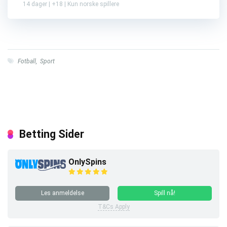
14 dager | +18 | Kun norske spillere
Fotball
,
Sport
Betting Sider
OnlySpins
Les anmeldelse
Spill nå!
T&Cs Apply