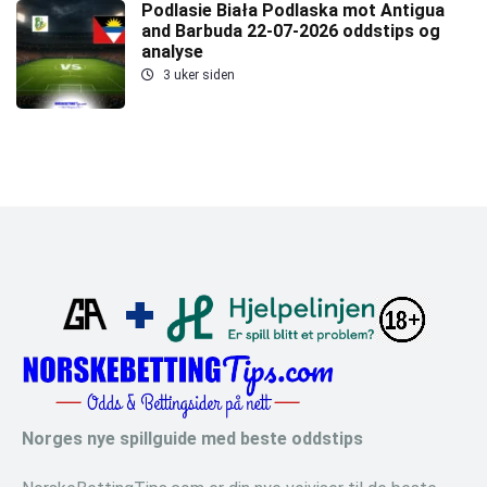
Podlasie Biała Podlaska mot Antigua
and Barbuda 22-07-2026 oddstips og
analyse
3 uker siden
Norges nye spillguide med beste oddstips