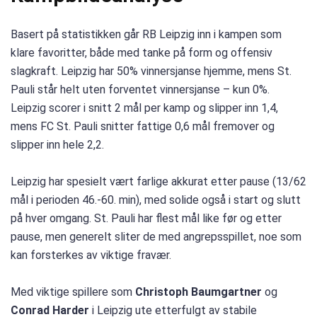
Basert på statistikken går RB Leipzig inn i kampen som
klare favoritter, både med tanke på form og offensiv
slagkraft. Leipzig har 50% vinnersjanse hjemme, mens St.
Pauli står helt uten forventet vinnersjanse – kun 0%.
Leipzig scorer i snitt 2 mål per kamp og slipper inn 1,4,
mens FC St. Pauli snitter fattige 0,6 mål fremover og
slipper inn hele 2,2.
Leipzig har spesielt vært farlige akkurat etter pause (13/62
mål i perioden 46.-60. min), med solide også i start og slutt
på hver omgang. St. Pauli har flest mål like før og etter
pause, men generelt sliter de med angrepsspillet, noe som
kan forsterkes av viktige fravær.
Med viktige spillere som
Christoph Baumgartner
og
Conrad Harder
i Leipzig ute etterfulgt av stabile