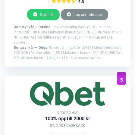
4.5
Spill nå!
Les anmeldelse
Bonusvilkår – Casino
: 35x omsetningskrav (D+B) | Minste
innskudd: 100 NOK | Maksimal bonus: 5000 NOK (100 %) eller 400
NOK (400 %) | Må fullføres innen 30 dager | +18 | Kun norske
spillere.
Bonusvilkår – Odds:
8x omsetningskrav (D+B) | Minste innskudd:
100 NOK | Minste odds: 1,80 | Maksimal bonus: 400 NOK (400 %) |
Må fullføres innen 14 dager | +18 | Kun norske spillere.
5
ODDSBONUS
100% opptill 2000 kr
5% ODDS CASHBACK