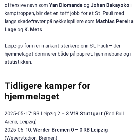
offensive navn som
Yan Diomande
og
Johan Bakayoko
i
kamptroppen, blir det en tøff jobb for et St. Pauli med
lange skadefravær på nøkkelspillere som
Mathias Pereira
Lage
og
K. Mets
.
Leipzigs form er markant sterkere enn St. Pauli – der
hjemmelaget dominerer både på papiret, hjemmebane og i
statistikken.
Tidligere kamper for
hjemmelaget
2025-05-17: RB Leipzig 2 –
3 VfB Stuttgart
(Red Bull
Arena, Leipzig)
2025-05-10:
Werder Bremen 0
–
0 RB Leipzig
(Weserstadion, Bremen)