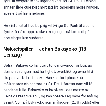
føre til desperate taklinger og kort for St. Pauli. Leipzig
snitter flere gule kort mot lag fra tabellens nedre halvdel,
spesielt på hjemmebane.
Høy intensitet hos Leipzig vil tvinge St. Pauli til å spille
fysisk for å stoppe raske overganger, så kortspill på
bortelaget kan vurderes.
Nøkkelspiller – Johan Bakayoko (RB
Leipzig)
Johan Bakayoko
har vært toneangivende for Leipzig
denne sesongen med hurtighet, overblikk og evne til å
skape overtall offensivt. Han kan fort plusse på
målkontoen sin her mot et St. Pauli-forsvar som vil få
hendene fulle. Bakayoko er involvert i det meste av
Leipzigs kreative spill, og kan notere seg både for mål og
assist. Spill på Bakayoko som målscorer (2.38 i odds) eller