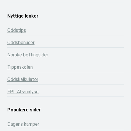
Nyttige lenker
Oddstips
Oddsbonuser
Norske bettingsider
Tippeskolen
Oddskalkulator
FPL AI-analyse
Populære sider
Dagens kamper