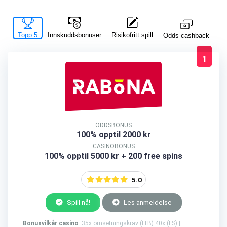
Topp 5
Innskuddsbonuser
Risikofritt spill
La
Odds cashback
1
ODDSBONUS
100% opptil 2000 kr
CASINOBONUS
100% opptil 5000 kr + 200 free spins
5.0
Spill nå!
Les anmeldelse
Bonusvilkår casino
: 35x omsetningskrav (I+B) 40x (FS) |