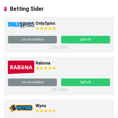
Betting Sider
OnlySpins
Les anmeldelse
Spill nå!
T&Cs Apply
Rabona
Les anmeldelse
Spill nå!
T&Cs Apply
Wyns