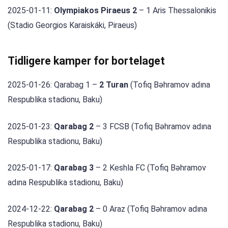
2025-01-11:
Olympiakos Piraeus 2
– 1 Aris Thessalonikis
(Stadio Georgios Karaiskáki, Piraeus)
Tidligere kamper for bortelaget
2025-01-26: Qarabag 1 –
2 Turan
(Tofiq Bəhramov adına
Respublika stadionu, Baku)
2025-01-23:
Qarabag 2
– 3 FCSB (Tofiq Bəhramov adına
Respublika stadionu, Baku)
2025-01-17:
Qarabag 3
– 2 Keshla FC (Tofiq Bəhramov
adına Respublika stadionu, Baku)
2024-12-22:
Qarabag 2
– 0 Araz (Tofiq Bəhramov adına
Respublika stadionu, Baku)