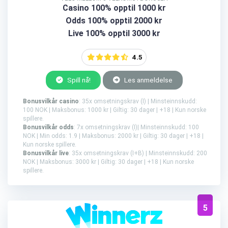
Casino 100% opptil 1000 kr
Odds 100% opptil 2000 kr
Live 100% opptil 3000 kr
4.5
Spill nå!
Les anmeldelse
Bonusvilkår casino
: 35x omsetningskrav (I) | Minsteinnskudd:
100 NOK | Maksbonus: 1000 kr | Giltig: 30 dager | +18 | Kun norske
spillere.
Bonusvilkår odds
: 7x omsetningskrav (I)| Minsteinnskudd: 100
NOK | Min odds: 1.9 | Maksbonus: 2000 kr | Giltig: 30 dager | +18 |
Kun norske spillere.
Bonusvilkår live
: 35x omsetningskrav (I+B) | Minsteinnskudd: 200
NOK | Maksbonus: 3000 kr | Giltig: 30 dager | +18 | Kun norske
spillere.
5