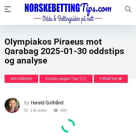
Olympiakos Piraeus mot
Qarabag 2025-01-30 oddstips
og analyse
Alle oddstips
Europa League Tips 🇪🇺
Fotball tips ⚽
by
Harald Gullhånd
2 år siden
506