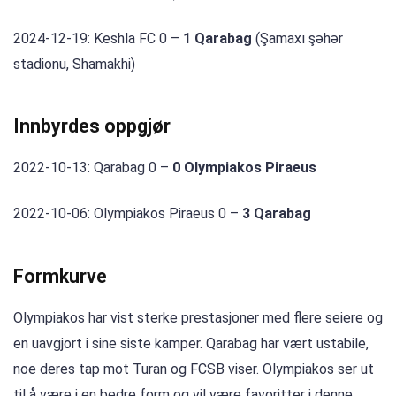
2024-12-19: Keshla FC 0 –
1 Qarabag
(Şamaxı şəhər
stadionu, Shamakhi)
Innbyrdes oppgjør
2022-10-13: Qarabag 0 –
0 Olympiakos Piraeus
2022-10-06: Olympiakos Piraeus 0 –
3 Qarabag
Formkurve
Olympiakos har vist sterke prestasjoner med flere seiere og
en uavgjort i sine siste kamper. Qarabag har vært ustabile,
noe deres tap mot Turan og FCSB viser. Olympiakos ser ut
til å være i en bedre form og vil være favoritter i denne