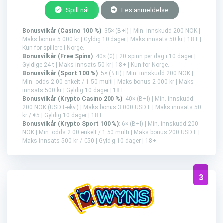
Spill nå!
Les anmeldelse
Bonusvilkår (Casino 100 %)
: 35× (B+I) | Min. innskudd 200 NOK |
Maks bonus 5 000 kr | Gyldig 10 dager | Maks innsats 50 kr | 18+ |
Kun for spillere i Norge.
Bonusvilkår (Free Spins)
: 40× (G) | 20 spinn per dag i 10 dager |
Gyldige 24 t | Maks innsats 50 kr | 18+ | Kun for Norge.
Bonusvilkår (Sport 100 %)
: 5× (B+I) | Min. innskudd 200 NOK |
Min. odds 2.00 enkelt / 1.50 multi | Maks bonus 2 000 kr | Maks
innsats 500 kr | Gyldig 10 dager | 18+.
Bonusvilkår (Krypto Casino 200 %)
: 40× (B+I) | Min. innskudd
200 NOK (USDT-ekv.) | Maks bonus 3 000 USDT | Maks innsats 50
kr / €5 | Gyldig 10 dager | 18+.
Bonusvilkår (Krypto Sport 100 %)
: 6× (B+I) | Min. innskudd 200
NOK | Min. odds 2.00 enkelt / 1.50 multi | Maks bonus 200 USDT |
Maks innsats 500 kr / €50 | Gyldig 10 dager | 18+.
3