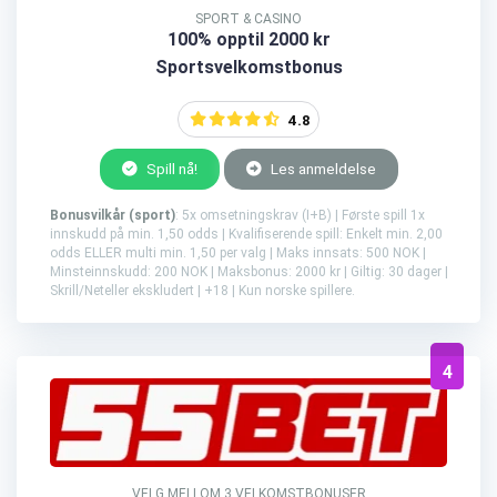
SPORT & CASINO
100% opptil 2000 kr
Sportsvelkomstbonus
4.8
Spill nå!
Les anmeldelse
Bonusvilkår (sport)
: 5x omsetningskrav (I+B) | Første spill 1x
innskudd på min. 1,50 odds | Kvalifiserende spill: Enkelt min. 2,00
odds ELLER multi min. 1,50 per valg | Maks innsats: 500 NOK |
Minsteinnskudd: 200 NOK | Maksbonus: 2000 kr | Giltig: 30 dager |
Skrill/Neteller ekskludert | +18 | Kun norske spillere.
4
VELG MELLOM 3 VELKOMSTBONUSER