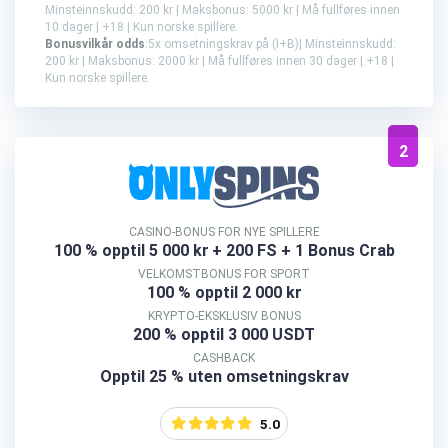
Minsteinnskudd: 200 kr | Maksbonus: 5000 kr | Må fullføres innen
10 dager | +18 | Kun norske spillere.
Bonusvilkår odds
:5x omsetningskrav på (I+B)| Minsteinnskudd:
200 kr | Maksbonus: 2000 kr | Må fullføres innen 30 dager | +18 |
Kun norske spillere.
2
CASINO-BONUS FOR NYE SPILLERE
100 % opptil 5 000 kr
+ 200 FS + 1 Bonus Crab
VELKOMSTBONUS FOR SPORT
100 % opptil 2 000 kr
KRYPTO-EKSKLUSIV BONUS
200 % opptil 3 000 USDT
CASHBACK
Opptil 25 % uten omsetningskrav
5.0