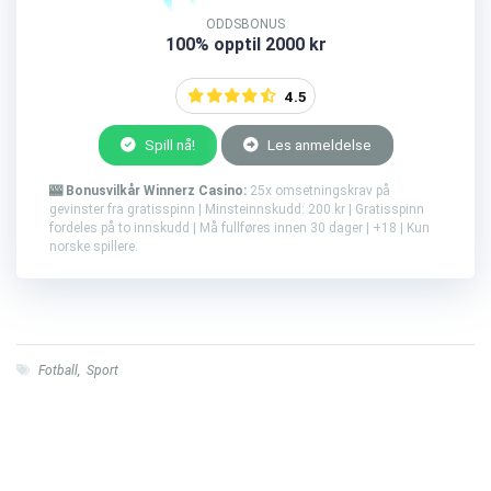
ODDSBONUS
100% opptil 2000 kr
4.5
Spill nå!
Les anmeldelse
🎰 Bonusvilkår Winnerz Casino:
25x omsetningskrav på
gevinster fra gratisspinn | Minsteinnskudd: 200 kr | Gratisspinn
fordeles på to innskudd | Må fullføres innen 30 dager | +18 | Kun
norske spillere.
Fotball
,
Sport