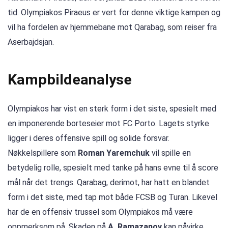
tid. Olympiakos Piraeus er vert for denne viktige kampen og
vil ha fordelen av hjemmebane mot Qarabag, som reiser fra
Aserbajdsjan.
Kampbildeanalyse
Olympiakos har vist en sterk form i det siste, spesielt med
en imponerende borteseier mot FC Porto. Lagets styrke
ligger i deres offensive spill og solide forsvar.
Nøkkelspillere som
Roman Yaremchuk
vil spille en
betydelig rolle, spesielt med tanke på hans evne til å score
mål når det trengs. Qarabag, derimot, har hatt en blandet
form i det siste, med tap mot både FCSB og Turan. Likevel
har de en offensiv trussel som Olympiakos må være
oppmerksom på. Skaden på
A. Ramazanov
kan påvirke