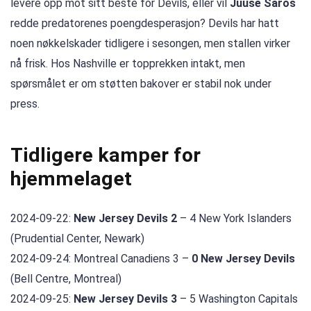
levere opp mot sitt beste for Devils, eller vil
Juuse Saros
redde predatorenes poengdesperasjon? Devils har hatt
noen nøkkelskader tidligere i sesongen, men stallen virker
nå frisk. Hos Nashville er topprekken intakt, men
spørsmålet er om støtten bakover er stabil nok under
press.
Tidligere kamper for
hjemmelaget
2024-09-22:
New Jersey Devils 2
– 4 New York Islanders
(Prudential Center, Newark)
2024-09-24: Montreal Canadiens 3 –
0 New Jersey Devils
(Bell Centre, Montreal)
2024-09-25:
New Jersey Devils 3
– 5 Washington Capitals