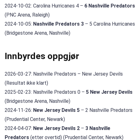
2024-10-02: Carolina Hurricanes 4 –
6 Nashville Predators
(PNC Arena, Raleigh)
2024-10-05:
Nashville Predators 3
– 5 Carolina Hurricanes
(Bridgestone Arena, Nashville)
Innbyrdes oppgjør
2026-03-27: Nashville Predators – New Jersey Devils
(Resultat ikke klart)
2025-02-23: Nashville Predators 0 –
5 New Jersey Devils
(Bridgestone Arena, Nashville)
2024-11-26:
New Jersey Devils 5
– 2 Nashville Predators
(Prudential Center, Newark)
2024-04-07:
New Jersey Devils 2
–
3 Nashville
Predators
(etter overtid) (Prudential Center, Newark)