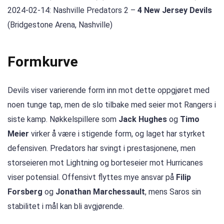
2024-02-14: Nashville Predators 2 –
4 New Jersey Devils
(Bridgestone Arena, Nashville)
Formkurve
Devils viser varierende form inn mot dette oppgjøret med
noen tunge tap, men de slo tilbake med seier mot Rangers i
siste kamp. Nøkkelspillere som
Jack Hughes
og
Timo
Meier
virker å være i stigende form, og laget har styrket
defensiven. Predators har svingt i prestasjonene, men
storseieren mot Lightning og borteseier mot Hurricanes
viser potensial. Offensivt flyttes mye ansvar på
Filip
Forsberg
og
Jonathan Marchessault
, mens Saros sin
stabilitet i mål kan bli avgjørende.