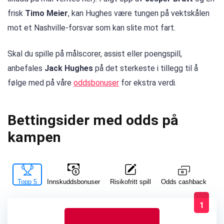
frisk
Timo Meier
, kan Hughes være tungen på vektskålen
mot et Nashville-forsvar som kan slite mot fart.
Skal du spille på målscorer, assist eller poengspill,
anbefales
Jack Hughes
på det sterkeste i tillegg til å
følge med på våre
oddsbonuser
for ekstra verdi.
Bettingsider med odds på
kampen
Topp 5
Innskuddsbonuser
Risikofritt spill
La
Odds cashback
1