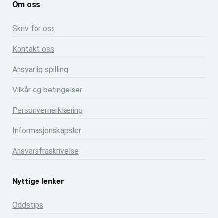
Om oss
Skriv for oss
Kontakt oss
Ansvarlig spilling
Vilkår og betingelser
Personvernerklæring
Informasjonskapsler
Ansvarsfraskrivelse
Nyttige lenker
Oddstips