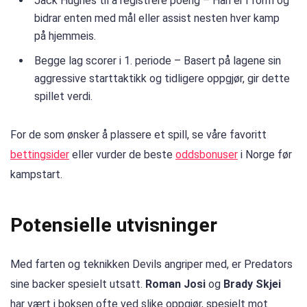
Jack Hughes til å registrere poeng – Han er i form og
bidrar enten med mål eller assist nesten hver kamp
på hjemmeis.
Begge lag scorer i 1. periode – Basert på lagene sin
aggressive starttaktikk og tidligere oppgjør, gir dette
spillet verdi.
For de som ønsker å plassere et spill, se våre favoritt
bettingsider
eller vurder de beste
oddsbonuser
i Norge før
kampstart.
Potensielle utvisninger
Med farten og teknikken Devils angriper med, er Predators
sine backer spesielt utsatt.
Roman Josi
og
Brady Skjei
har vært i boksen ofte ved slike oppgjør, spesielt mot