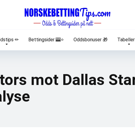
dstips ✏
Bettingsider 🎰⭐
Oddsbonuser 🎁
Tabeller
tors mot Dallas St
alyse