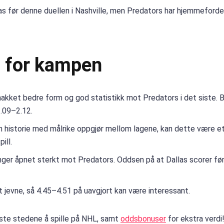
 før denne duellen i Nashville, men Predators har hjemmeforde
l for kampen
hakket bedre form og god statistikk mot Predators i det siste. 
2.09–2.12.
n historie med målrike oppgjør mellom lagene, kan dette være e
ill.
nger åpnet sterkt mot Predators. Oddsen på at Dallas scorer før
jevne, så 4.45–4.51 på uavgjort kan være interessant.
este stedene å spille på NHL, samt
oddsbonuser
for ekstra verdi