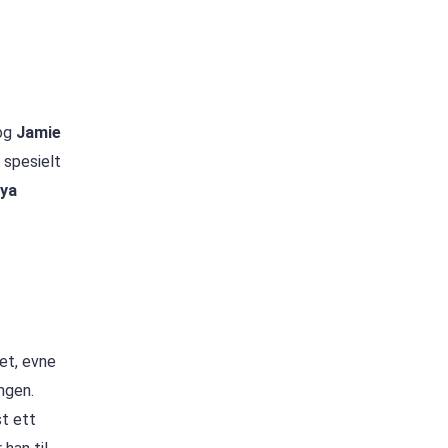
og
Jamie
 spesielt
lya
et, evne
ngen.
st ett