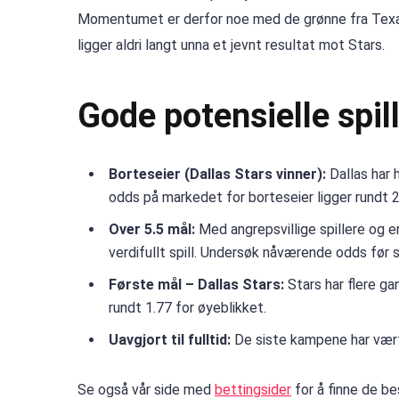
Momentumet er derfor noe med de grønne fra Texas
ligger aldri langt unna et jevnt resultat mot Stars.
Gode potensielle spil
Borteseier (Dallas Stars vinner):
Dallas har 
odds på markedet for borteseier ligger rundt 
Over 5.5 mål:
Med angrepsvillige spillere og e
verdifullt spill. Undersøk nåværende odds før sp
Første mål – Dallas Stars:
Stars har flere ga
rundt 1.77 for øyeblikket.
Uavgjort til fulltid:
De siste kampene har vært 
Se også vår side med
bettingsider
for å finne de b