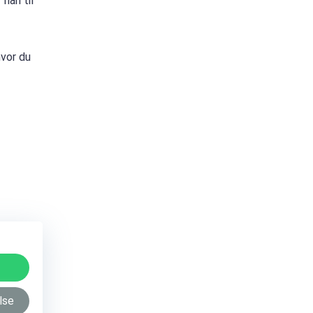
 han til
vor du
lse