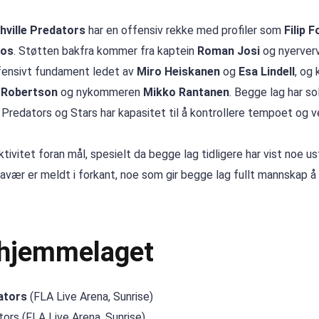
hville Predators
har en offensiv rekke med profiler som
Filip 
kos
. Støtten bakfra kommer fra kaptein
Roman Josi
og nyerver
defensivt fundament ledet av
Miro Heiskanen
og
Esa Lindell
, og 
 Robertson
og nykommeren
Mikko Rantanen
. Begge lag har so
 Predators og Stars har kapasitet til å kontrollere tempoet og v
itet foran mål, spesielt da begge lag tidligere har vist noe ust
fravær er meldt i forkant, noe som gir begge lag fullt mannskap å
 hjemmelaget
ators
(FLA Live Arena, Sunrise)
ors (FLA Live Arena, Sunrise)