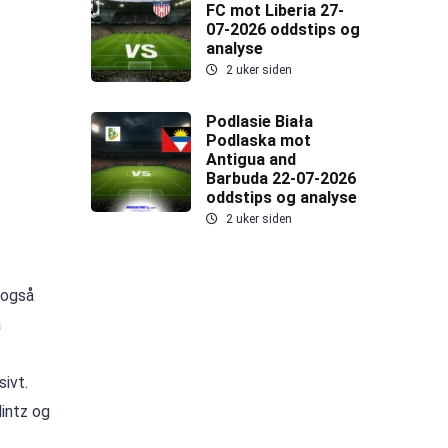
FC mot Liberia 27-
07-2026 oddstips og
analyse
2 uker siden
Podlasie Biała
Podlaska mot
Antigua and
Barbuda 22-07-2026
oddstips og analyse
2 uker siden
 også
å
sivt.
Hintz og