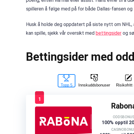
poeng, enten via mål eller assist. Hans evne til å d
spilleren å følge med på for både Dallas-fansen og 
Husk å holde deg oppdatert på siste nytt om NHL, 
kan spille, sjekk vår oversikt med
bettingsider
og sø
Bettingsider med od
Topp 5
Innskuddsbonuser
Risikofritt 
1
Rabon
ODDSBONU
100% opptil 2
CASINOBONU