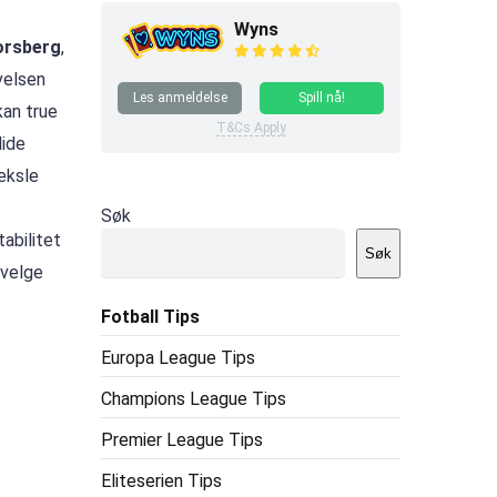
Wyns
Forsberg
,
velsen
Les anmeldelse
Spill nå!
kan true
T&Cs Apply
lide
eksle
Søk
abilitet
Søk
 velge
Fotball Tips
Europa League Tips
Champions League Tips
Premier League Tips
Eliteserien Tips