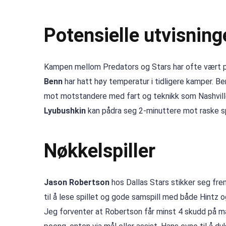
Potensielle utvisning
Kampen mellom Predators og Stars har ofte vært pr
Benn
har hatt høy temperatur i tidligere kamper. Be
mot motstandere med fart og teknikk som Nashville
Lyubushkin
kan pådra seg 2-minuttere mot raske s
Nøkkelspiller
Jason Robertson
hos Dallas Stars stikker seg fre
til å lese spillet og gode samspill med både Hintz 
Jeg forventer at Robertson får minst 4 skudd på mål