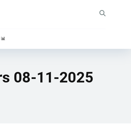
 📊
ars 08-11-2025