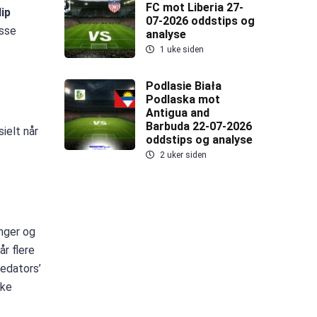
FC mot Liberia 27-
lip
07-2026 oddstips og
isse
analyse
1 uke siden
Podlasie Biała
Podlaska mot
Antigua and
Barbuda 22-07-2026
sielt når
oddstips og analyse
2 uker siden
nger og
år flere
redators’
kke