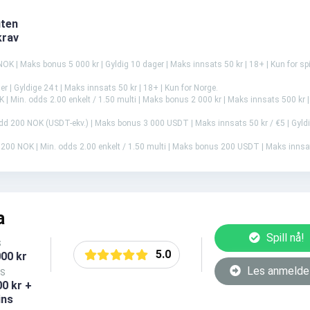
uten
krav
NOK | Maks bonus 5 000 kr | Gyldig 10 dager | Maks innsats 50 kr | 18+ | Kun for spil
ger | Gyldige 24 t | Maks innsats 50 kr | 18+ | Kun for Norge.
K | Min. odds 2.00 enkelt / 1.50 multi | Maks bonus 2 000 kr | Maks innsats 500 kr |
kudd 200 NOK (USDT-ekv.) | Maks bonus 3 000 USDT | Maks innsats 50 kr / €5 | Gyld
dd 200 NOK | Min. odds 2.00 enkelt / 1.50 multi | Maks bonus 200 USDT | Maks inns
a
Spill nå!
S
5.0
000 kr
Les anmelde
S
0 kr +
ins