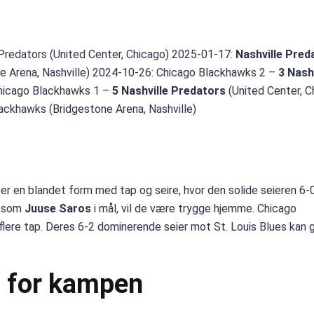
 Predators (United Center, Chicago) 2025-01-17:
Nashville Pred
ne Arena, Nashville) 2024-10-26: Chicago Blackhawks 2 –
3 Nashv
Chicago Blackhawks 1 –
5 Nashville Predators
(United Center, C
ackhawks (Bridgestone Arena, Nashville)
r en blandet form med tap og seire, hvor den solide seieren 6-
r som
Juuse Saros
i mål, vil de være trygge hjemme. Chicago
lere tap. Deres 6-2 dominerende seier mot St. Louis Blues kan 
l for kampen