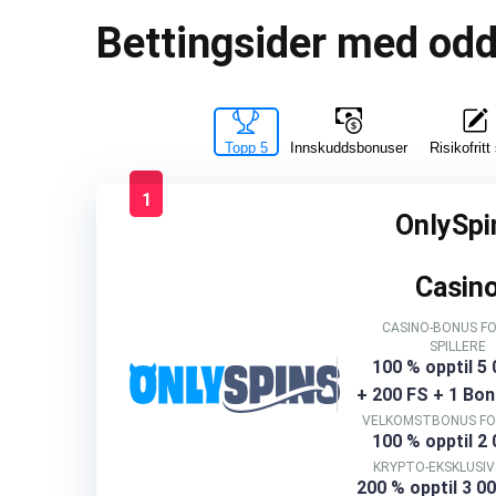
Bettingsider med od
Topp 5
Innskuddsbonuser
Risikofritt 
1
OnlySpi
Casin
CASINO-BONUS FO
SPILLERE
100 % opptil 5 
+ 200 FS + 1 Bo
VELKOMSTBONUS FO
100 % opptil 2 
KRYPTO-EKSKLUSI
200 % opptil 3 