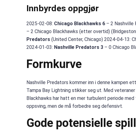
Innbyrdes oppgjør
2025-02-08:
Chicago Blackhawks 6
– 2 Nashville
– 2 Chicago Blackhawks (etter overtid) (Bridgesto
Predators
(United Center, Chicago) 2024-04-13: 
2024-01-03:
Nashville Predators 3
– 0 Chicago Bl
Formkurve
Nashville Predators kommer inn i denne kampen ette
Tampa Bay Lightning stikker seg ut. Med veterane
Blackhawks har hatt en mer turbulent periode med f
oppsving, men de må forbedre seg defensivt.
Gode potensielle spil