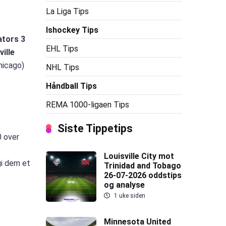
La Liga Tips
Ishockey Tips
ators 3
EHL Tips
ille
hicago)
NHL Tips
Håndball Tips
REMA 1000-ligaen Tips
Siste Tippetips
0 over
Louisville City mot
gi dem et
Trinidad and Tobago
26-07-2026 oddstips
og analyse
1 uke siden
Minnesota United