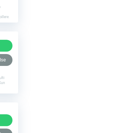
n
llere.
lse
lti
 Kun