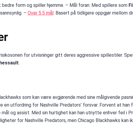
t bedre form og spiller hjemme. – Mål foran: Med spillere som
Fi
 sannsynlig. –
Over 5.5 mål
: Basert på tidligere oppgjør mellom d
er
isikosonen for utvisninger gitt deres aggressive spillestiler. Spe
hessault
.
Blackhawks som kan være avgjørende med sine målgivende pasni
re en utfordring for Nashville Predators’ forsvar. Forvent at han f
 mål og assist. Med sin hurtighet kan han utnytte enhver feil i P
gheter for Nashville Predators, men Chicago Blackhawks kan i