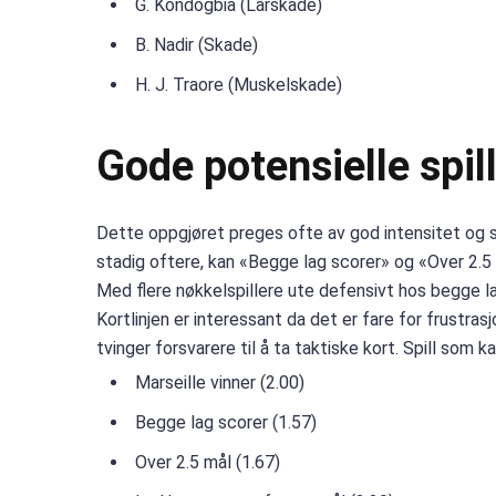
G. Kondogbia (Lårskade)
B. Nadir (Skade)
H. J. Traore (Muskelskade)
Gode potensielle spil
Dette oppgjøret preges ofte av god intensitet og s
stadig oftere, kan «Begge lag scorer» og «Over 2.5
Med flere nøkkelspillere ute defensivt hos begge lag
Kortlinjen er interessant da det er fare for frustra
tvinger forsvarere til å ta taktiske kort. Spill som k
Marseille vinner (2.00)
Begge lag scorer (1.57)
Over 2.5 mål (1.67)