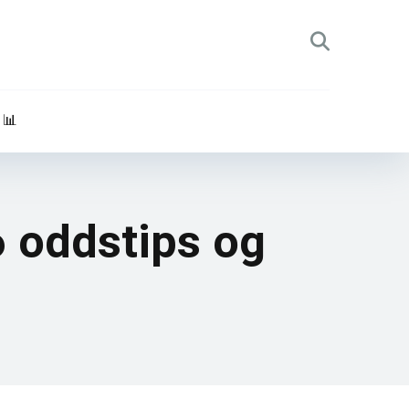
 📊
 oddstips og