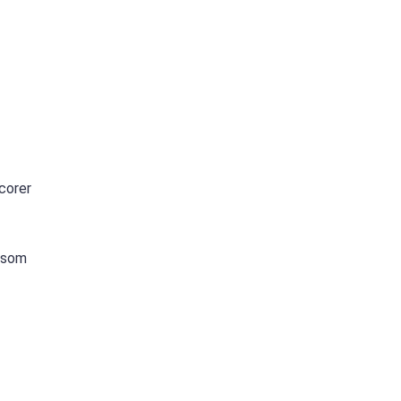
corer
, som