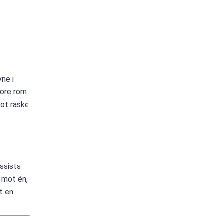
vne i
tore rom
mot raske
ssists
n mot én,
t en