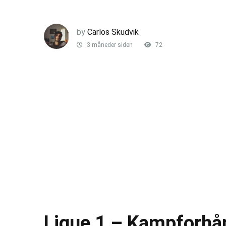
by
Carlos Skudvik
3 måneder siden
72
Ligue 1 – Kampforhån