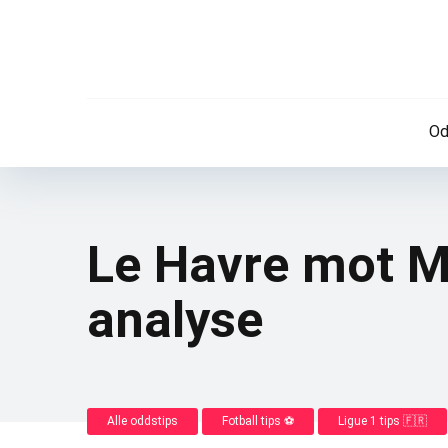
Od
Le Havre mot M
analyse
Alle oddstips
Fotball tips ⚽
Ligue 1 tips 🇫🇷