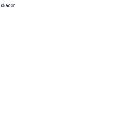
s skader