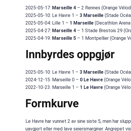
2025-05-17:
Marseille 4
– 2 Rennes (Orange Vélodr
2025-05-10: Le Havre 1 –
3 Marseille
(Stade Océan
2025-05-04: Lille 1 –
1 Marseille
(Decathlon Arena 
2025-04-27:
Marseille 4
– 1 Stade Brestois 29 (Or
2025-04-19:
Marseille 5
– 1 Montpellier (Orange V
Innbyrdes oppgjør
2025-05-10: Le Havre 1 –
3 Marseille
(Stade Océan
2024-12-15: Marseille 0 –
0 Le Havre
(Orange Vélo
2022-10-23: Marseille 1 –
1 Le Havre
(Orange Vélo
Formkurve
Le Havre har vunnet 2 av sine siste 5, men har slup
uavgjort eller med lave seiersmarginer. Angrepet vis