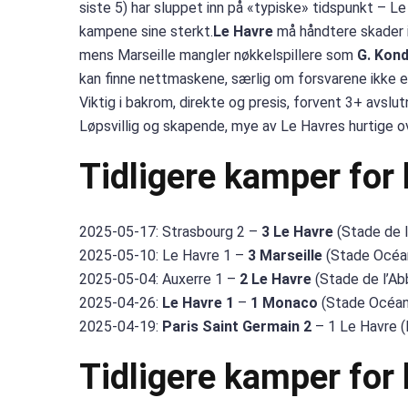
siste 5) har sluppet inn på «typiske» tidspunkt – L
kampene sine sterkt.
Le Havre
må håndtere skader i 
mens Marseille mangler nøkkelspillere som
G. Kon
kan finne nettmaskene, særlig om forsvarene ikke e
Viktig i bakrom, direkte og presis, forvent 3+ avslu
Løpsvillig og skapende, mye av Le Havres hurtige 
Tidligere kamper for
2025-05-17: Strasbourg 2 –
3 Le Havre
(Stade de l
2025-05-10: Le Havre 1 –
3 Marseille
(Stade Océan
2025-05-04: Auxerre 1 –
2 Le Havre
(Stade de l’A
2025-04-26:
Le Havre 1
–
1 Monaco
(Stade Océan
2025-04-19:
Paris Saint Germain 2
– 1 Le Havre (
Tidligere kamper for 