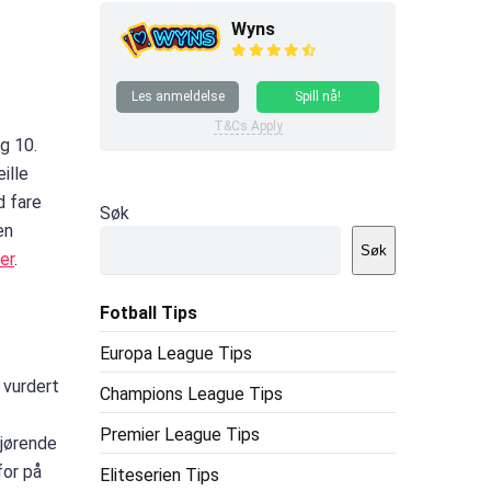
Wyns
Les anmeldelse
Spill nå!
T&Cs Apply
g 10.
ille
d fare
Søk
en
Søk
er
.
Fotball Tips
Europa League Tips
 vurdert
Champions League Tips
Premier League Tips
gjørende
for på
Eliteserien Tips