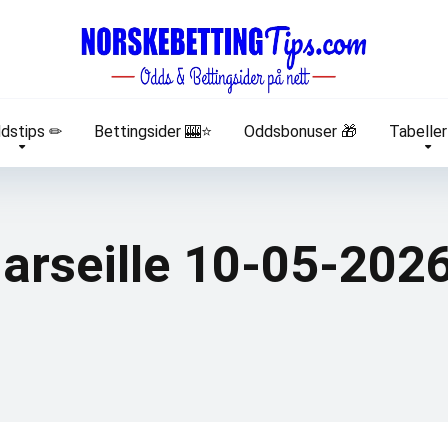
dstips ✏
Bettingsider 🎰⭐
Oddsbonuser 🎁
Tabeller
arseille 10-05-2026