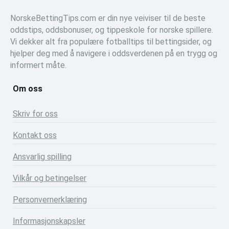
NorskeBettingTips.com er din nye veiviser til de beste
oddstips, oddsbonuser, og tippeskole for norske spillere.
Vi dekker alt fra populære fotballtips til bettingsider, og
hjelper deg med å navigere i oddsverdenen på en trygg og
informert måte.
Om oss
Skriv for oss
Kontakt oss
Ansvarlig spilling
Vilkår og betingelser
Personvernerklæring
Informasjonskapsler