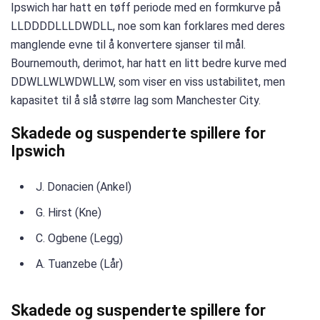
Ipswich har hatt en tøff periode med en formkurve på
LLDDDDLLLDWDLL, noe som kan forklares med deres
manglende evne til å konvertere sjanser til mål.
Bournemouth, derimot, har hatt en litt bedre kurve med
DDWLLWLWDWLLW, som viser en viss ustabilitet, men
kapasitet til å slå større lag som Manchester City.
Skadede og suspenderte spillere for
Ipswich
J. Donacien (Ankel)
G. Hirst (Kne)
C. Ogbene (Legg)
A. Tuanzebe (Lår)
Skadede og suspenderte spillere for