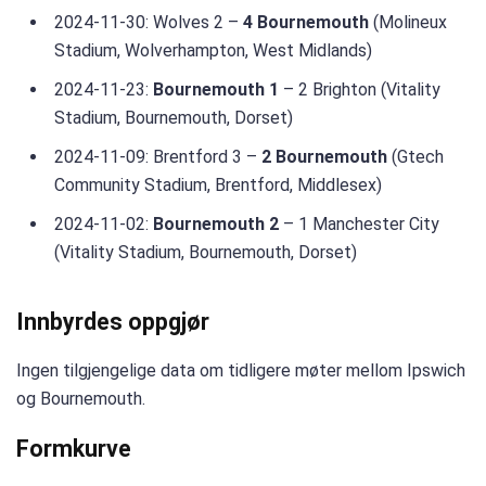
2024-11-30: Wolves 2 –
4 Bournemouth
(Molineux
Stadium, Wolverhampton, West Midlands)
2024-11-23:
Bournemouth 1
– 2 Brighton (Vitality
Stadium, Bournemouth, Dorset)
2024-11-09: Brentford 3 –
2 Bournemouth
(Gtech
Community Stadium, Brentford, Middlesex)
2024-11-02:
Bournemouth 2
– 1 Manchester City
(Vitality Stadium, Bournemouth, Dorset)
Innbyrdes oppgjør
Ingen tilgjengelige data om tidligere møter mellom Ipswich
og Bournemouth.
Formkurve