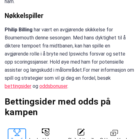
ham.
Nøkkelspiller
Philip Billing
har vært en avgjørende skikkelse for
Bournemouth denne sesongen. Med hans dyktighet til å
diktere tempoet fra midtbanen, kan han spille en
avgjørende rolle i å bryte ned Ipswichs forsvar og sette
opp scoringssjanser. Hold øye med ham for potensielle
assister og langskudd i målområdet.For mer informasjon om
spill og strategier som vil gi deg en fordel, besøk
bettingsider
og
oddsbonuser
.
Bettingsider med odds på
kampen