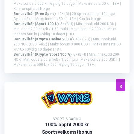
Maks bonus 5 000 kr | Gyldig 10 dager | Maks innsats 50 kr | 18+ |
Kun for spillere i Norge.
Bonusvilkår (Free Spins)
: 40× (G) | 20 spinn per dag i 10 dager |
Gyldige 24 t | Maks innsats 50 kr | 18+ | Kun for Norge.
Bonusvilkår (Sport 100 %)
: 5× (B+I) | Min. innskudd 200 NOK |
Min. odds 2.00 enkelt / 1.50 multi | Maks bonus 2 000 kr | Maks
innsats 500 kr | Gyldig 10 dager | 18+.
Bonusvilkår (Krypto Casino 200 %)
: 40× (B+I) | Min. innskudd
200 NOK (USDT-ekv.) | Maks bonus 3 000 USDT | Maks innsats 50
kr / €5 | Gyldig 10 dager | 18+.
Bonusvilkår (Krypto Sport 100 %)
: 6× (B+I) | Min. innskudd 200
NOK | Min. odds 2.00 enkelt / 1.50 multi | Maks bonus 200 USDT |
Maks innsats 500 kr / €50 | Gyldig 10 dager | 18+.
3
SPORT & CASINO
100% opptil 2000 kr
Sportsvelkomstbonus