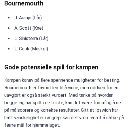
Bournemouth
J. Araujo (Lår)
A. Scott (Kne)
L. Sinisterra (Lår)
L. Cook (Muskel)
Gode ​​potensielle spill for kampen
Kampen kanav på flere spennende muligheter for betting.
Bournemouth er favoritten til å vinne, men oddsen for en
uavgjort er også sterkt vurdert. Med tanke på hvordan
begge lag har spilt i det siste, kan det være fornuftig å se
på målscorere og korrekte resultater. Gitt at Ipswich har
hatt vanskeligheter i angrep, kan det være verdt å satse på
færre mål for hjemmelaget.