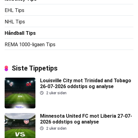
EHL Tips
NHL Tips
Håndball Tips
REMA 1000-ligaen Tips
Siste Tippetips
Louisville City mot Trinidad and Tobago
26-07-2026 oddstips og analyse
2 uker siden
Minnesota United FC mot Liberia 27-07-
2026 oddstips og analyse
2 uker siden