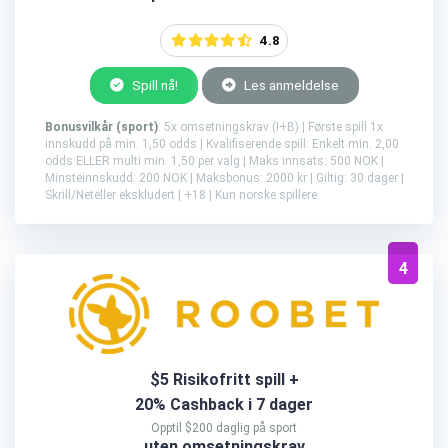
4.8
Spill nå!
Les anmeldelse
Bonusvilkår (sport)
: 5x omsetningskrav (I+B) | Første spill 1x
innskudd på min. 1,50 odds | Kvalifiserende spill: Enkelt min. 2,00
odds ELLER multi min. 1,50 per valg | Maks innsats: 500 NOK |
Minsteinnskudd: 200 NOK | Maksbonus: 2000 kr | Giltig: 30 dager |
Skrill/Neteller ekskludert | +18 | Kun norske spillere.
4
$5 Risikofritt spill +
20% Cashback i 7 dager
Opptil $200 daglig på sport
uten omsetningskrav