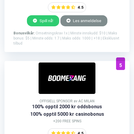
4.5
Spill nå!
Les anmeldelse
Bonusvilkår:
Omsetningskrav 1x | Minste innskudd: $10 | Maks
bonus: $5 | Minste odds: 1.7 | Maks odds: 1000 | +18 | Eksklusivt
tilbud
5
OFFISIELL SPONSOR av AC MILAN
100% opptil 2000 kr oddsbonus
100% opptil 5000 kr casinobonus
+200 FREE SPINS
4.5