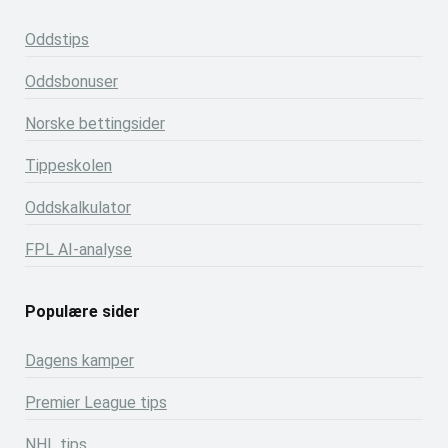
Oddstips
Oddsbonuser
Norske bettingsider
Tippeskolen
Oddskalkulator
FPL AI-analyse
Populære sider
Dagens kamper
Premier League tips
NHL tips