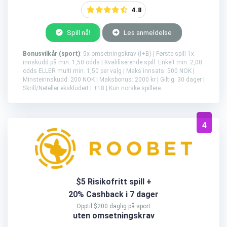
4.8
Spill nå!
Les anmeldelse
Bonusvilkår (sport)
: 5x omsetningskrav (I+B) | Første spill 1x
innskudd på min. 1,50 odds | Kvalifiserende spill: Enkelt min. 2,00
odds ELLER multi min. 1,50 per valg | Maks innsats: 500 NOK |
Minsteinnskudd: 200 NOK | Maksbonus: 2000 kr | Giltig: 30 dager |
Skrill/Neteller ekskludert | +18 | Kun norske spillere.
4
$5 Risikofritt spill +
20% Cashback i 7 dager
Opptil $200 daglig på sport
uten omsetningskrav