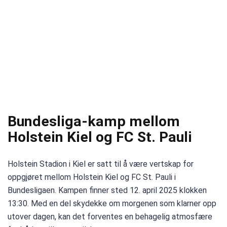
Bundesliga-kamp mellom
Holstein Kiel og FC St. Pauli
Holstein Stadion i Kiel er satt til å være vertskap for
oppgjøret mellom Holstein Kiel og FC St. Pauli i
Bundesligaen. Kampen finner sted 12. april 2025 klokken
13:30. Med en del skydekke om morgenen som klarner opp
utover dagen, kan det forventes en behagelig atmosfære