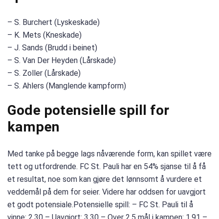
– S. Burchert (Lyskeskade)
– K. Mets (Kneskade)
– J. Sands (Brudd i beinet)
– S. Van Der Heyden (Lårskade)
– S. Zoller (Lårskade)
– S. Ahlers (Manglende kampform)
Gode ​​potensielle spill for
kampen
Med tanke på begge lags nåværende form, kan spillet være
tett og utfordrende. FC St. Pauli har en 54% sjanse til å få
et resultat, noe som kan gjøre det lønnsomt å vurdere et
veddemål på dem for seier. Videre har oddsen for uavgjort
et godt potensiale.Potensielle spill: – FC St. Pauli til å
vinne: 2.30 – Uavgjort: 3.30 – Over 2.5 mål i kampen: 1.91 –