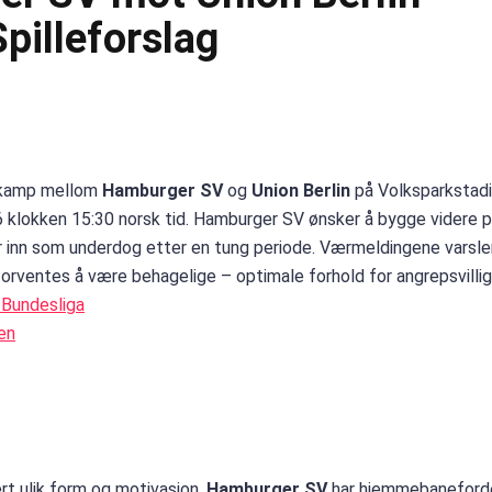
pilleforslag
e kamp mellom
Hamburger SV
og
Union Berlin
på Volksparkstadi
6 klokken 15:30 norsk tid. Hamburger SV ønsker å bygge videre p
 inn som underdog etter en tung periode. Værmeldingene varsler
forventes å være behagelige – optimale forhold for angrepsvillig
 Bundesliga
en
rt ulik form og motivasjon.
Hamburger SV
har hjemmebaneford