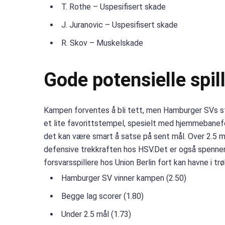
T. Rothe – Uspesifisert skade
J. Juranovic – Uspesifisert skade
R. Skov – Muskelskade
Gode potensielle spil
Kampen forventes å bli tett, men Hamburger SVs ste
et lite favorittstempel, spesielt med hjemmebanef
det kan være smart å satse på sent mål. Over 2.5 mål
defensive trekkraften hos HSV.Det er også spennende
forsvarsspillere hos Union Berlin fort kan havne i t
Hamburger SV vinner kampen (2.50)
Begge lag scorer (1.80)
Under 2.5 mål (1.73)