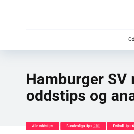
Od
Hamburger SV m
oddstips og an
Alle oddstips
Bundesliga tips 🇩🇪
Fotball tips 