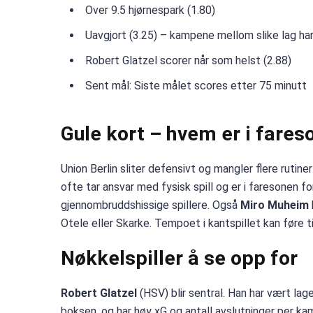
Over 9.5 hjørnespark (1.80)
Uavgjort (3.25) – kampene mellom slike lag har
Robert Glatzel scorer når som helst (2.88)
Sent mål: Siste målet scores etter 75 minutt
Gule kort – hvem er i fares
Union Berlin sliter defensivt og mangler flere rutine
ofte tar ansvar med fysisk spill og er i faresonen f
gjennombruddshissige spillere. Også
Miro Muheim
Otele eller Skarke. Tempoet i kantspillet kan føre t
Nøkkelspiller å se opp for
Robert Glatzel
(HSV) blir sentral. Han har vært lag
boksen, og har høy xG og antall avslutninger per ka