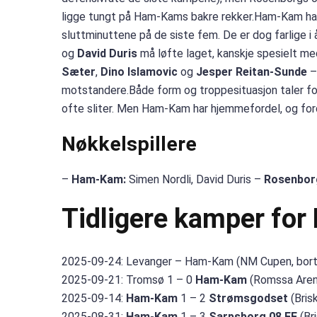
ligge tungt på Ham-Kams bakre rekker.Ham-Kam har h
sluttminuttene på de siste fem. De er dog farlige 
og
David Duris
må løfte laget, kanskje spesielt me
Sæter
,
Dino Islamovic
og
Jesper Reitan-Sunde
–
motstandere.Både form og troppesituasjon taler fo
ofte sliter. Men Ham-Kam har hjemmefordel, og ford
Nøkkelspillere
–
Ham-Kam:
Simen Nordli, David Duris –
Rosenbor
Tidligere kamper fo
2025-09-24: Levanger – Ham-Kam (NM Cupen, bort
2025-09-21: Tromsø 1 – 0
Ham-Kam
(Romssa Aren
2025-09-14:
Ham-Kam
1 – 2
Strømsgodset
(Bris
2025-08-31:
Ham-Kam
1 – 3
Sarpsborg 08 FF
(Br