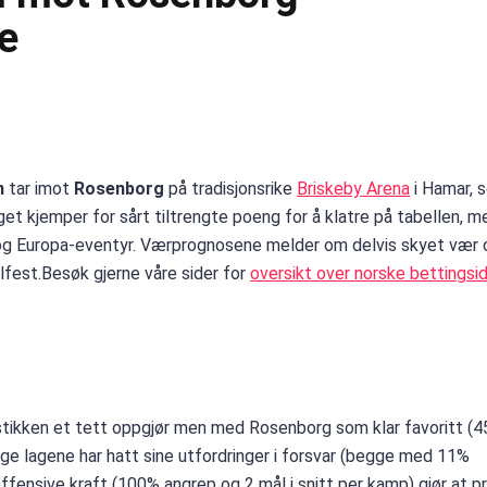
e
m
tar imot
Rosenborg
på tradisjonsrike
Briskeby Arena
i Hamar, 
et kjemper for sårt tiltrengte poeng for å klatre på tabellen, m
 og Europa-eventyr. Værprognosene melder om delvis skyet vær 
lfest.Besøk gjerne våre sider for
oversikt over norske bettingsi
tistikken et tett oppgjør men med Rosenborg som klar favoritt (
ge lagene har hatt sine utfordringer i forsvar (begge med 11%
ensive kraft (100% angrep og 2 mål i snitt per kamp) gjør at pr