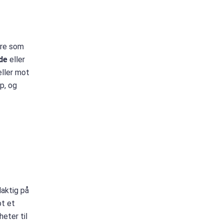
ere som
de
eller
eller mot
p, og
laktig på
ot et
eter til