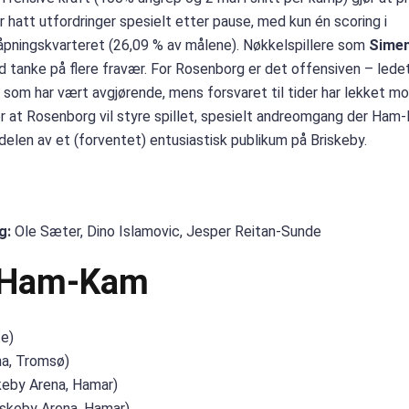
att utfordringer spesielt etter pause, med kun én scoring i
i åpningskvarteret (26,09 % av målene). Nøkkelspillere som
Simen
d tanke på flere fravær. For Rosenborg er det offensiven – lede
 som har vært avgjørende, mens forsvaret til tider har lekket m
r at Rosenborg vil styre spillet, spesielt andreomgang der Ham
elen av et (forventet) entusiastisk publikum på Briskeby.
g:
Ole Sæter, Dino Islamovic, Jesper Reitan-Sunde
r Ham-Kam
e)
a, Tromsø)
keby Arena, Hamar)
iskeby Arena, Hamar)