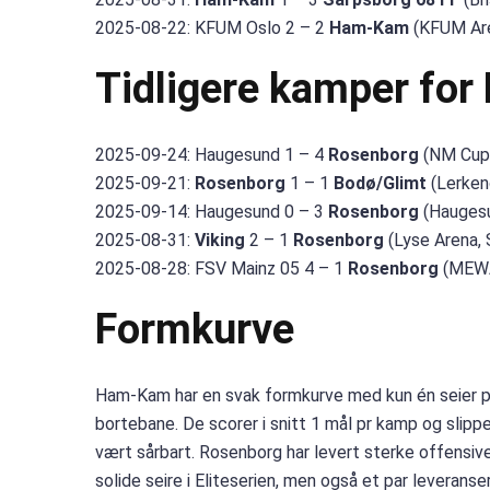
2025-08-22: KFUM Oslo 2 – 2
Ham-Kam
(KFUM Are
Tidligere kamper for
2025-09-24: Haugesund 1 – 4
Rosenborg
(NM Cupe
2025-09-21:
Rosenborg
1 – 1
Bodø/Glimt
(Lerken
2025-09-14: Haugesund 0 – 3
Rosenborg
(Haugesu
2025-08-31:
Viking
2 – 1
Rosenborg
(Lyse Arena, 
2025-08-28: FSV Mainz 05 4 – 1
Rosenborg
(MEWA
Formkurve
Ham-Kam har en svak formkurve med kun én seier på
bortebane. De scorer i snitt 1 mål pr kamp og slipp
vært sårbart. Rosenborg har levert sterke offensiv
solide seire i Eliteserien, men også et par leveranser