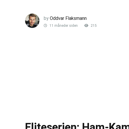
by
Oddvar Flaksmann
11 måneder siden
215
Eliteserien: Ham-Ka