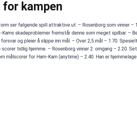
l for kampen
rm ser følgende spill attraktive ut: – Rosenborg som vinner – 1
-Kams skadeproblemer fremstår denne som meget spilbar. – B
orsvar og pleier å slippe inn mål. – Over 2,5 mål – 1.70. Spesielt
corer tidlig hjemme. – Rosenborg vinner 2. omgang – 2.20. Sett
m målscorer for Ham-Kam (anytime) – 2.40. Han er hjemmelag