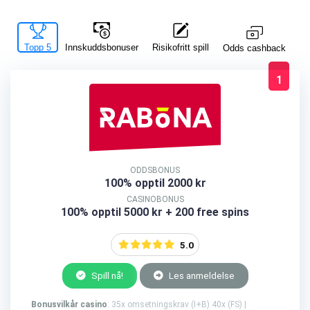
Topp 5
Innskuddsbonuser
Risikofritt spill
La
Odds cashback
1
ODDSBONUS
100% opptil 2000 kr
CASINOBONUS
100% opptil 5000 kr + 200 free spins
5.0
Spill nå!
Les anmeldelse
Bonusvilkår casino
: 35x omsetningskrav (I+B) 40x (FS) |