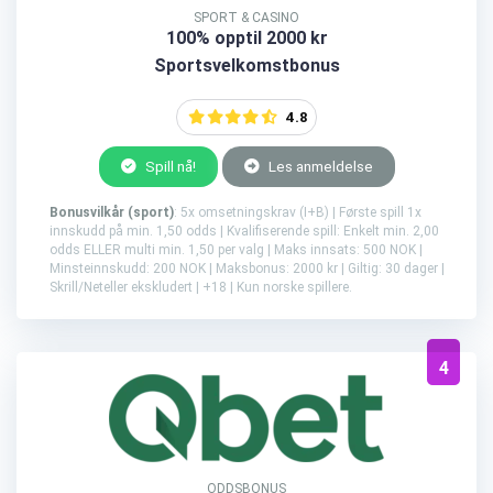
SPORT & CASINO
100% opptil 2000 kr
Sportsvelkomstbonus
4.8
Spill nå!
Les anmeldelse
Bonusvilkår (sport)
: 5x omsetningskrav (I+B) | Første spill 1x
innskudd på min. 1,50 odds | Kvalifiserende spill: Enkelt min. 2,00
odds ELLER multi min. 1,50 per valg | Maks innsats: 500 NOK |
Minsteinnskudd: 200 NOK | Maksbonus: 2000 kr | Giltig: 30 dager |
Skrill/Neteller ekskludert | +18 | Kun norske spillere.
4
ODDSBONUS