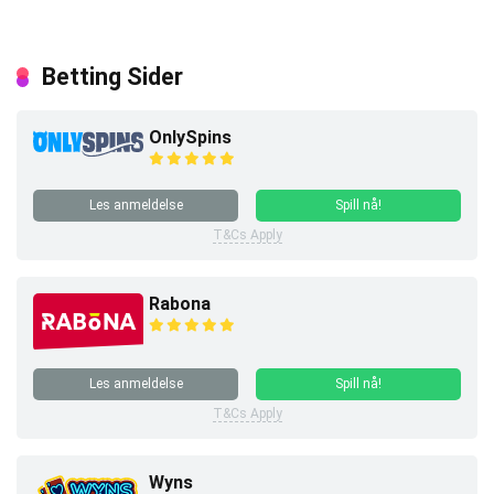
Betting Sider
OnlySpins
Les anmeldelse
Spill nå!
T&Cs Apply
Rabona
Les anmeldelse
Spill nå!
T&Cs Apply
Wyns