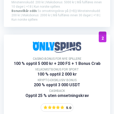
Minsteinnskudd: 200 kr | Maksbonus: 5000 kr | Må fullføres innen
10 dager | +18 | Kun norske spillere.
Bonusvilkår odds
:5x omsetningskrav på (I+B)| Minsteinnskudd:
200 kr | Maksbonus: 2000 kr | Må fullføres innen 30 dager | +18 |
Kun norske spillere.
2
CASINO-BONUS FOR NYE SPILLERE
100 % opptil 5 000 kr
+ 200 FS + 1 Bonus Crab
VELKOMSTBONUS FOR SPORT
100 % opptil 2 000 kr
KRYPTO-EKSKLUSIV BONUS
200 % opptil 3 000 USDT
CASHBACK
Opptil 25 % uten omsetningskrav
5.0