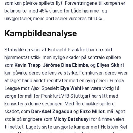
som kan påvirke spillets flyt. Forventningene til kampen er
balanserte, med 45% sjanse for både hjemme- og
uavgjortseier, mens borteseier vurderes til 10%.
Kampbildeanalyse
Statistikken viser at Eintracht Frankfurt har en solid
hjemmestatistikk, men nylige skader på sentrale spillere
som
Kevin Trapp
,
Jérôme Dina Ebimbe
, og
Ellyes Skhiri
kan påvirke deres defensive styrke. Formkurven deres viser
at laget har blandet resultater med en nylig seier i Europa
League mot Ajax. Spesielt
Elye Wahi
kan være viktig i å
sørge for mål for Frankfurt.VfB Stuttgart har slitt med
konsistens denne sesongen. Med flere nøkkelspillere
skadet, som
Dan-Axel Zagadou
og
Enzo Millot
, må laget
stole på angripere som
Michy Batshuayi
for å finne veien
til nettet. Lagets siste uavgjorte kamper mot Holstein Kiel