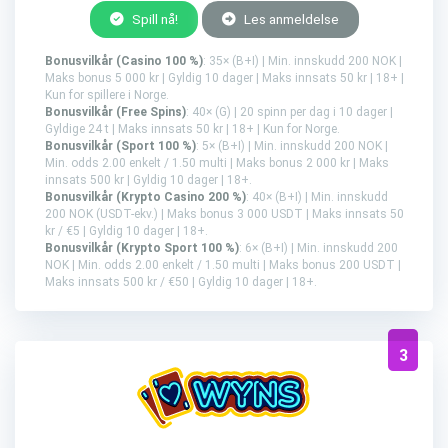
Spill nå!
Les anmeldelse
Bonusvilkår (Casino 100 %)
: 35× (B+I) | Min. innskudd 200 NOK |
Maks bonus 5 000 kr | Gyldig 10 dager | Maks innsats 50 kr | 18+ |
Kun for spillere i Norge.
Bonusvilkår (Free Spins)
: 40× (G) | 20 spinn per dag i 10 dager |
Gyldige 24 t | Maks innsats 50 kr | 18+ | Kun for Norge.
Bonusvilkår (Sport 100 %)
: 5× (B+I) | Min. innskudd 200 NOK |
Min. odds 2.00 enkelt / 1.50 multi | Maks bonus 2 000 kr | Maks
innsats 500 kr | Gyldig 10 dager | 18+.
Bonusvilkår (Krypto Casino 200 %)
: 40× (B+I) | Min. innskudd
200 NOK (USDT-ekv.) | Maks bonus 3 000 USDT | Maks innsats 50
kr / €5 | Gyldig 10 dager | 18+.
Bonusvilkår (Krypto Sport 100 %)
: 6× (B+I) | Min. innskudd 200
NOK | Min. odds 2.00 enkelt / 1.50 multi | Maks bonus 200 USDT |
Maks innsats 500 kr / €50 | Gyldig 10 dager | 18+.
3