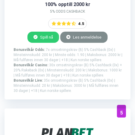
100% opptill 2000 kr
5% ODDS CASHBACK
4.5
Spill nå
Les anmeldelse
Bonusvilkår Odds:
7x omsetningskrav (B) 5% Cashback (0x) |
Minsteinnskudd: 200 kr | Minste odds: 1.90 | Maksbonus: 2000 kr |
Må fullføres innen 30 dager | +18 | Kun norske spillere.
Bonusvilkår Casino:
30x omsetningskrav (B) 5% Cashback (0x) +
20% Rakeback (0x) | Minsteinnskudd: 200 kr | Maksbonus: 1000 kr
| Må fullføres innen 30 dager | +18 | Kun norske spillere.
Bonusvilkår Live:
35x omsetningskrav (B) 5% Cashback (0x) |
Minsteinnskudd: 20 kr | Maksbonus: 3000 kr | Må fullføres innen
30 dager | +18 | Kun norske spillere.
5