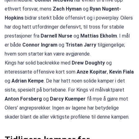
ethvert forsvar, mens
Zach Hyman
og
Ryan Nugent-
Hopkins
bidrar sterkt både offensivt og i powerplay. Oilers
har dog hatt utfordringer defensivt, til tross for stabile
prestasjoner fra
Darnell Nurse
og
Mattias Ekholm
. I mål
er både
Connor Ingram
og
Tristan Jarry
tilgjengelige;
hvem som starter kan være avgjørende.
Kings har solid backrekke med
Drew Doughty
og
interessante offensive kort som
Anze Kopitar
,
Kevin Fiala
og
Adrian Kempe
. De har hatt noen solide kamper i det
siste, spesielt på bortebane. For Kings vil målvaktparet
Anton Forsberg
og
Darcy Kuemper
få mye å gjøre mot
Oilers’ angrepsrekker. Ingen av lagene har betydelige
skader blant de aller viktigste profilene til denne kampen.