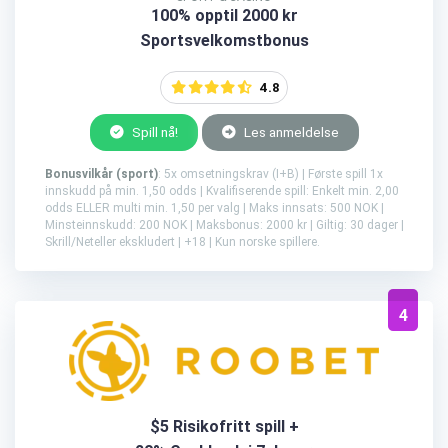
100% opptil 2000 kr
Sportsvelkomstbonus
4.8
Spill nå!
Les anmeldelse
Bonusvilkår (sport)
: 5x omsetningskrav (I+B) | Første spill 1x
innskudd på min. 1,50 odds | Kvalifiserende spill: Enkelt min. 2,00
odds ELLER multi min. 1,50 per valg | Maks innsats: 500 NOK |
Minsteinnskudd: 200 NOK | Maksbonus: 2000 kr | Giltig: 30 dager |
Skrill/Neteller ekskludert | +18 | Kun norske spillere.
4
$5 Risikofritt spill +