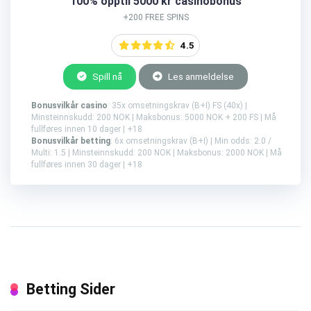
100% opptil 5000 kr casinobonus
+200 FREE SPINS
4.5
Spill nå
Les anmeldelse
Bonusvilkår casino
: 35x omsetningskrav (B+I) FS (40x) |
Minsteinnskudd: 200 NOK | Maksbonus: 5000 NOK + 200 FS | Må
fullføres innen 10 dager | +18
Bonusvilkår betting
: 6x omsetningskrav (B+I) | Min odds: 2.0 /
Multi: 1.5 | Minsteinnskudd: 200 NOK | Maksbonus: 2000 NOK | Må
fullføres innen 30 dager | +18
Betting Sider