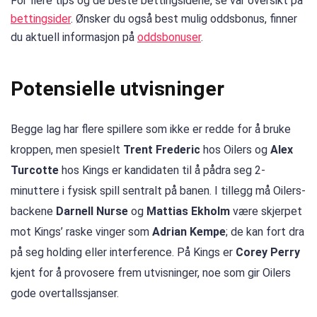
For flere tips og de beste bettingsidene, se vår oversikt på
bettingsider
. Ønsker du også best mulig oddsbonus, finner
du aktuell informasjon på
oddsbonuser
.
Potensielle utvisninger
Begge lag har flere spillere som ikke er redde for å bruke
kroppen, men spesielt
Trent Frederic
hos Oilers og
Alex
Turcotte
hos Kings er kandidaten til å pådra seg 2-
minuttere i fysisk spill sentralt på banen. I tillegg må Oilers-
backene
Darnell Nurse
og
Mattias Ekholm
være skjerpet
mot Kings’ raske vinger som
Adrian Kempe
; de kan fort dra
på seg holding eller interference. På Kings er
Corey Perry
kjent for å provosere frem utvisninger, noe som gir Oilers
gode overtallssjanser.