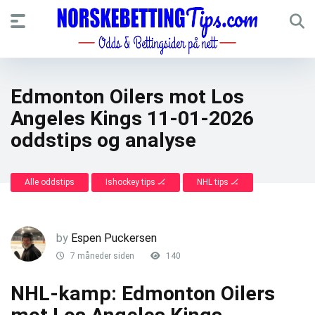
Edmonton Oilers mot Los
Angeles Kings 11-01-2026
oddstips og analyse
Alle oddstips
Ishockey tips 🏒
NHL tips 🏒
by
Espen Puckersen
7 måneder siden
140
NHL-kamp: Edmonton Oilers