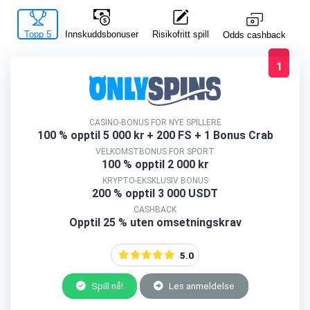
Topp 5
Innskuddsbonuser
Risikofritt spill
La
Odds cashback
1
CASINO-BONUS FOR NYE SPILLERE
100 % opptil 5 000 kr
+ 200 FS + 1 Bonus Crab
VELKOMSTBONUS FOR SPORT
100 % opptil 2 000 kr
KRYPTO-EKSKLUSIV BONUS
200 % opptil 3 000 USDT
CASHBACK
Opptil 25 % uten omsetningskrav
5.0
Spill nå!
Les anmeldelse