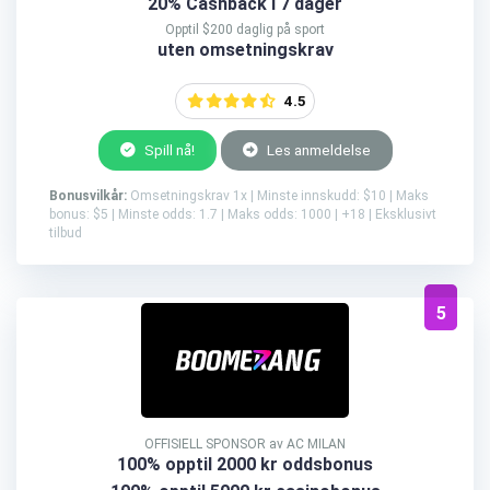
20% Cashback i 7 dager
Opptil $200 daglig på sport
uten omsetningskrav
4.5
Spill nå!
Les anmeldelse
Bonusvilkår:
Omsetningskrav 1x | Minste innskudd: $10 | Maks
bonus: $5 | Minste odds: 1.7 | Maks odds: 1000 | +18 | Eksklusivt
tilbud
5
OFFISIELL SPONSOR av AC MILAN
100% opptil 2000 kr oddsbonus