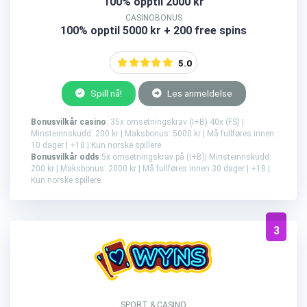
100% opptil 2000 kr
CASINOBONUS
100% opptil 5000 kr + 200 free spins
5.0
Spill nå!
Les anmeldelse
Bonusvilkår casino
: 35x omsetningskrav (I+B) 40x (FS) |
Minsteinnskudd: 200 kr | Maksbonus: 5000 kr | Må fullføres innen
10 dager | +18 | Kun norske spillere.
Bonusvilkår odds
:5x omsetningskrav på (I+B)| Minsteinnskudd:
200 kr | Maksbonus: 2000 kr | Må fullføres innen 30 dager | +18 |
Kun norske spillere.
3
SPORT & CASINO