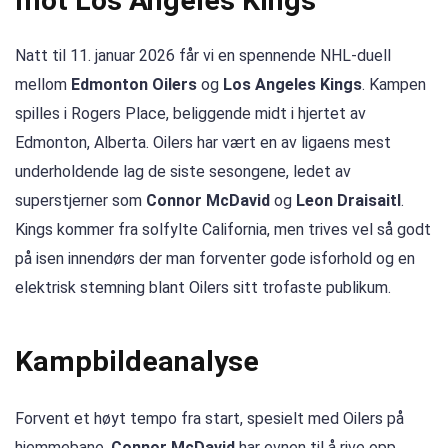
mot Los Angeles Kings
Natt til 11. januar 2026 får vi en spennende NHL-duell
mellom
Edmonton Oilers
og
Los Angeles Kings
. Kampen
spilles i Rogers Place, beliggende midt i hjertet av
Edmonton, Alberta. Oilers har vært en av ligaens mest
underholdende lag de siste sesongene, ledet av
superstjerner som
Connor McDavid
og
Leon Draisaitl
.
Kings kommer fra solfylte California, men trives vel så godt
på isen innendørs der man forventer gode isforhold og en
elektrisk stemning blant Oilers sitt trofaste publikum.
Kampbildeanalyse
Forvent et høyt tempo fra start, spesielt med Oilers på
hjemmebane.
Connor McDavid
har evnen til å rive opp