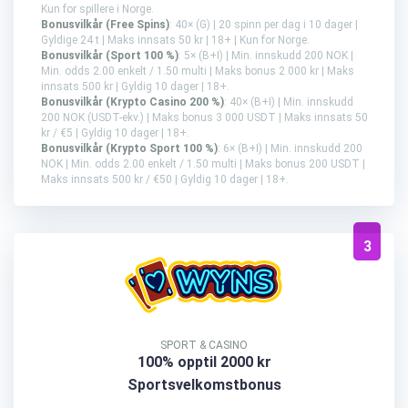
Kun for spillere i Norge.
Bonusvilkår (Free Spins)
: 40× (G) | 20 spinn per dag i 10 dager |
Gyldige 24 t | Maks innsats 50 kr | 18+ | Kun for Norge.
Bonusvilkår (Sport 100 %)
: 5× (B+I) | Min. innskudd 200 NOK |
Min. odds 2.00 enkelt / 1.50 multi | Maks bonus 2 000 kr | Maks
innsats 500 kr | Gyldig 10 dager | 18+.
Bonusvilkår (Krypto Casino 200 %)
: 40× (B+I) | Min. innskudd
200 NOK (USDT-ekv.) | Maks bonus 3 000 USDT | Maks innsats 50
kr / €5 | Gyldig 10 dager | 18+.
Bonusvilkår (Krypto Sport 100 %)
: 6× (B+I) | Min. innskudd 200
NOK | Min. odds 2.00 enkelt / 1.50 multi | Maks bonus 200 USDT |
Maks innsats 500 kr / €50 | Gyldig 10 dager | 18+.
3
SPORT & CASINO
100% opptil 2000 kr
Sportsvelkomstbonus