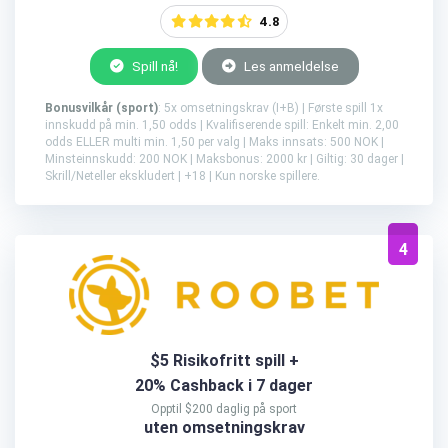
4.8
Spill nå!
Les anmeldelse
Bonusvilkår (sport)
: 5x omsetningskrav (I+B) | Første spill 1x
innskudd på min. 1,50 odds | Kvalifiserende spill: Enkelt min. 2,00
odds ELLER multi min. 1,50 per valg | Maks innsats: 500 NOK |
Minsteinnskudd: 200 NOK | Maksbonus: 2000 kr | Giltig: 30 dager |
Skrill/Neteller ekskludert | +18 | Kun norske spillere.
4
$5 Risikofritt spill +
20% Cashback i 7 dager
Opptil $200 daglig på sport
uten omsetningskrav