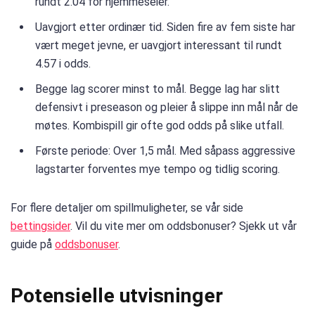
rundt 2.04 for hjemmeseier.
Uavgjort etter ordinær tid. Siden fire av fem siste har
vært meget jevne, er uavgjort interessant til rundt
4.57 i odds.
Begge lag scorer minst to mål. Begge lag har slitt
defensivt i preseason og pleier å slippe inn mål når de
møtes. Kombispill gir ofte god odds på slike utfall.
Første periode: Over 1,5 mål. Med såpass aggressive
lagstarter forventes mye tempo og tidlig scoring.
For flere detaljer om spillmuligheter, se vår side
bettingsider
. Vil du vite mer om oddsbonuser? Sjekk ut vår
guide på
oddsbonuser
.
Potensielle utvisninger