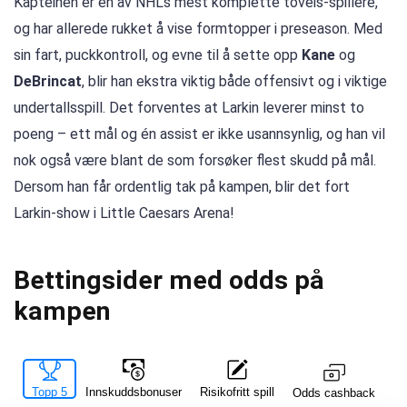
Kapteinen er en av NHLs mest komplette toveis-spillere,
og har allerede rukket å vise formtopper i preseason. Med
sin fart, puckkontroll, og evne til å sette opp
Kane
og
DeBrincat
, blir han ekstra viktig både offensivt og i viktige
undertallsspill. Det forventes at Larkin leverer minst to
poeng – ett mål og én assist er ikke usannsynlig, og han vil
nok også være blant de som forsøker flest skudd på mål.
Dersom han får ordentlig tak på kampen, blir det fort
Larkin-show i Little Caesars Arena!
Bettingsider med odds på
kampen
Topp 5
Innskuddsbonuser
Risikofritt spill
La
Odds cashback