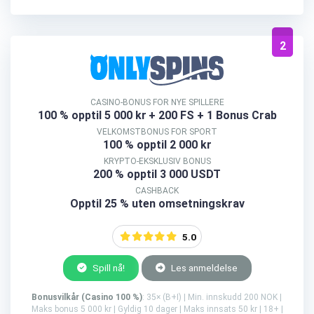
2
CASINO-BONUS FOR NYE SPILLERE
100 % opptil 5 000 kr
+ 200 FS + 1 Bonus Crab
VELKOMSTBONUS FOR SPORT
100 % opptil 2 000 kr
KRYPTO-EKSKLUSIV BONUS
200 % opptil 3 000 USDT
CASHBACK
Opptil 25 % uten omsetningskrav
5.0
Spill nå!
Les anmeldelse
Bonusvilkår (Casino 100 %)
: 35× (B+I) | Min. innskudd 200 NOK |
Maks bonus 5 000 kr | Gyldig 10 dager | Maks innsats 50 kr | 18+ |