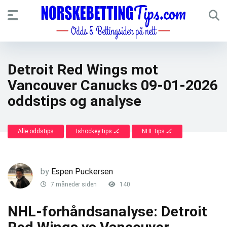
Detroit Red Wings mot
Vancouver Canucks 09-01-2026
oddstips og analyse
Alle oddstips
Ishockey tips 🏒
NHL tips 🏒
by
Espen Puckersen
7 måneder siden
140
NHL-forhåndsanalyse: Detroit