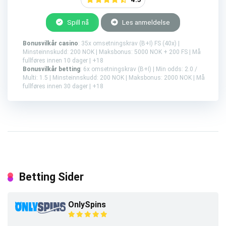
Spill nå
Les anmeldelse
Bonusvilkår casino
: 35x omsetningskrav (B+I) FS (40x) |
Minsteinnskudd: 200 NOK | Maksbonus: 5000 NOK + 200 FS | Må
fullføres innen 10 dager | +18
Bonusvilkår betting
: 6x omsetningskrav (B+I) | Min odds: 2.0 /
Multi: 1.5 | Minsteinnskudd: 200 NOK | Maksbonus: 2000 NOK | Må
fullføres innen 30 dager | +18
Betting Sider
OnlySpins