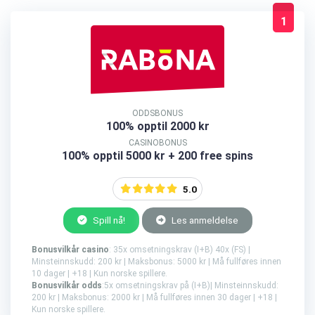
1
ODDSBONUS
100% opptil 2000 kr
CASINOBONUS
100% opptil 5000 kr + 200 free spins
5.0
Spill nå!
Les anmeldelse
Bonusvilkår casino
: 35x omsetningskrav (I+B) 40x (FS) |
Minsteinnskudd: 200 kr | Maksbonus: 5000 kr | Må fullføres innen
10 dager | +18 | Kun norske spillere.
Bonusvilkår odds
:5x omsetningskrav på (I+B)| Minsteinnskudd:
200 kr | Maksbonus: 2000 kr | Må fullføres innen 30 dager | +18 |
Kun norske spillere.