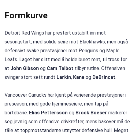
Formkurve
Detroit Red Wings har prestert ustabilt inn mot
sesongstart, med solide seire mot Blackhawks, men også
defensivt svake prestasjoner mot Penguins og Maple
Leafs. Laget har slitt med å holde buret rent, til tross for
at
John Gibson
og
Cam Talbot
tilbyr rutine. Offensiven
svinger stort sett rundt
Larkin
,
Kane
og
DeBrincat
.
Vancouver Canucks har kjent på varierende prestasjoner i
preseason, med gode hjemmeseiere, men tap på
bortebane.
Elias Pettersson
og
Brock Boeser
markerer
seg jevnlig som offensive drivkrefter, mens bakover må de
tåle at toppmotstanderne utnytter defensive hull. Meget