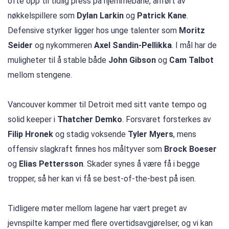
ofte opp til tidlig press på hjemmebane, anført av
nøkkelspillere som
Dylan Larkin
og
Patrick Kane
.
Defensive styrker ligger hos unge talenter som
Moritz
Seider
og nykommeren
Axel Sandin-Pellikka
. I mål har de
muligheter til å stable både
John Gibson
og
Cam Talbot
mellom stengene.
Vancouver kommer til Detroit med sitt vante tempo og
solid keeper i
Thatcher Demko
. Forsvaret forsterkes av
Filip Hronek
og stadig voksende
Tyler Myers
, mens
offensiv slagkraft finnes hos måltyver som
Brock Boeser
og
Elias Pettersson
. Skader synes å være få i begge
tropper, så her kan vi få se best-of-the-best på isen.
Tidligere møter mellom lagene har vært preget av
jevnspilte kamper med flere overtidsavgjørelser, og vi kan