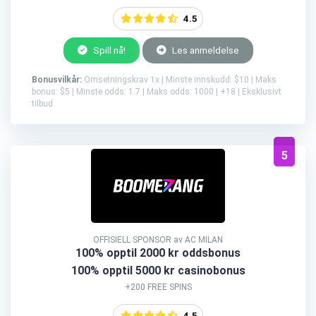
4.5
Spill nå!
Les anmeldelse
Bonusvilkår:
Omsetningskrav 1x | Minste innskudd: $10 | Maks
bonus: $5 | Minste odds: 1.7 | Maks odds: 1000 | +18 | Eksklusivt
tilbud
5
OFFISIELL SPONSOR av AC MILAN
100% opptil 2000 kr oddsbonus
100% opptil 5000 kr casinobonus
+200 FREE SPINS
4.5