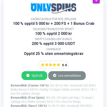
CASINO-BONUS FOR NYE SPILLERE
100 % opptil 5 000 kr
+ 200 FS + 1 Bonus Crab
VELKOMSTBONUS FOR SPORT
100 % opptil 2 000 kr
KRYPTO-EKSKLUSIV BONUS
200 % opptil 3 000 USDT
CASHBACK
Opptil 25 % uten omsetningskrav
5.0
Spill nå!
Les anmeldelse
Bonusvilkår (Casino 100 %)
: 35× (B+I) | Min. innskudd 200 NOK |
Maks bonus 5 000 kr | Gyldig 10 dager | Maks innsats 50 kr | 18+ |
Kun for spillere i Norge.
Bonusvilkår (Free Spins)
: 40× (G) | 20 spinn per dag i 10 dager |
Gyldige 24 t | Maks innsats 50 kr | 18+ | Kun for Norge.
Bonusvilkår (Sport 100 %)
: 5× (B+I) | Min. innskudd 200 NOK |