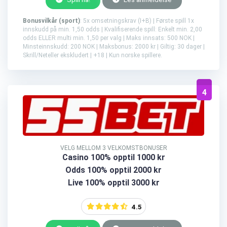
Bonusvilkår (sport)
: 5x omsetningskrav (I+B) | Første spill 1x
innskudd på min. 1,50 odds | Kvalifiserende spill: Enkelt min. 2,00
odds ELLER multi min. 1,50 per valg | Maks innsats: 500 NOK |
Minsteinnskudd: 200 NOK | Maksbonus: 2000 kr | Giltig: 30 dager |
Skrill/Neteller ekskludert | +18 | Kun norske spillere.
4
VELG MELLOM 3 VELKOMSTBONUSER
Casino 100% opptil 1000 kr
Odds 100% opptil 2000 kr
Live 100% opptil 3000 kr
4.5