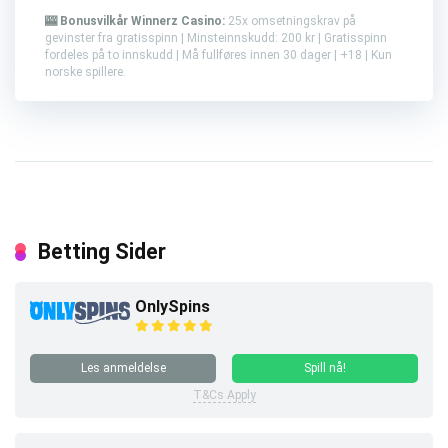
🎰 Bonusvilkår Winnerz Casino:
25x omsetningskrav på
gevinster fra gratisspinn | Minsteinnskudd: 200 kr | Gratisspinn
fordeles på to innskudd | Må fullføres innen 30 dager | +18 | Kun
norske spillere.
Betting Sider
OnlySpins
Les anmeldelse
Spill nå!
T&Cs Apply