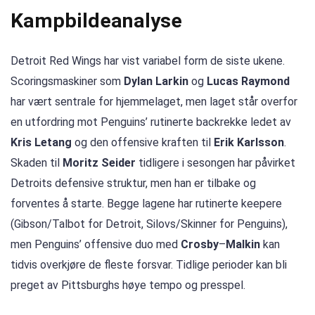
Kampbildeanalyse
Detroit Red Wings har vist variabel form de siste ukene.
Scoringsmaskiner som
Dylan Larkin
og
Lucas Raymond
har vært sentrale for hjemmelaget, men laget står overfor
en utfordring mot Penguins’ rutinerte backrekke ledet av
Kris Letang
og den offensive kraften til
Erik Karlsson
.
Skaden til
Moritz Seider
tidligere i sesongen har påvirket
Detroits defensive struktur, men han er tilbake og
forventes å starte. Begge lagene har rutinerte keepere
(Gibson/Talbot for Detroit, Silovs/Skinner for Penguins),
men Penguins’ offensive duo med
Crosby
–
Malkin
kan
tidvis overkjøre de fleste forsvar. Tidlige perioder kan bli
preget av Pittsburghs høye tempo og presspel.