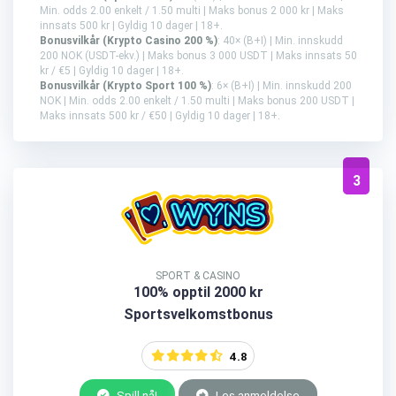
Min. odds 2.00 enkelt / 1.50 multi | Maks bonus 2 000 kr | Maks
innsats 500 kr | Gyldig 10 dager | 18+.
Bonusvilkår (Krypto Casino 200 %)
: 40× (B+I) | Min. innskudd
200 NOK (USDT-ekv.) | Maks bonus 3 000 USDT | Maks innsats 50
kr / €5 | Gyldig 10 dager | 18+.
Bonusvilkår (Krypto Sport 100 %)
: 6× (B+I) | Min. innskudd 200
NOK | Min. odds 2.00 enkelt / 1.50 multi | Maks bonus 200 USDT |
Maks innsats 500 kr / €50 | Gyldig 10 dager | 18+.
3
SPORT & CASINO
100% opptil 2000 kr
Sportsvelkomstbonus
4.8
Spill nå!
Les anmeldelse