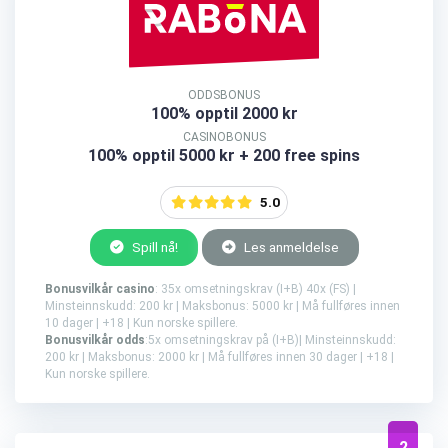
ODDSBONUS
100% opptil 2000 kr
CASINOBONUS
100% opptil 5000 kr + 200 free spins
5.0
Spill nå!
Les anmeldelse
Bonusvilkår casino
: 35x omsetningskrav (I+B) 40x (FS) |
Minsteinnskudd: 200 kr | Maksbonus: 5000 kr | Må fullføres innen
10 dager | +18 | Kun norske spillere.
Bonusvilkår odds
:5x omsetningskrav på (I+B)| Minsteinnskudd:
200 kr | Maksbonus: 2000 kr | Må fullføres innen 30 dager | +18 |
Kun norske spillere.
2