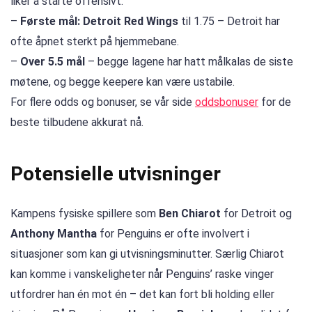
liker å starte offensivt.
–
Første mål: Detroit Red Wings
til 1.75 – Detroit har
ofte åpnet sterkt på hjemmebane.
–
Over 5.5 mål
– begge lagene har hatt målkalas de siste
møtene, og begge keepere kan være ustabile.
For flere odds og bonuser, se vår side
oddsbonuser
for de
beste tilbudene akkurat nå.
Potensielle utvisninger
Kampens fysiske spillere som
Ben Chiarot
for Detroit og
Anthony Mantha
for Penguins er ofte involvert i
situasjoner som kan gi utvisningsminutter. Særlig Chiarot
kan komme i vanskeligheter når Penguins’ raske vinger
utfordrer han én mot én – det kan fort bli holding eller