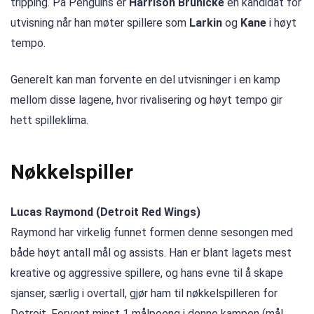
tripping. På Penguins er
Harrison Brunicke
en kandidat for
utvisning når han møter spillere som
Larkin
og
Kane
i høyt
tempo.
Generelt kan man forvente en del utvisninger i en kamp
mellom disse lagene, hvor rivalisering og høyt tempo gir
hett spilleklima.
Nøkkelspiller
Lucas Raymond (Detroit Red Wings)
Raymond har virkelig funnet formen denne sesongen med
både høyt antall mål og assists. Han er blant lagets mest
kreative og aggressive spillere, og hans evne til å skape
sjanser, særlig i overtall, gjør ham til nøkkelspilleren for
Detroit. Forvent minst 1 målpoeng i denne kampen (mål