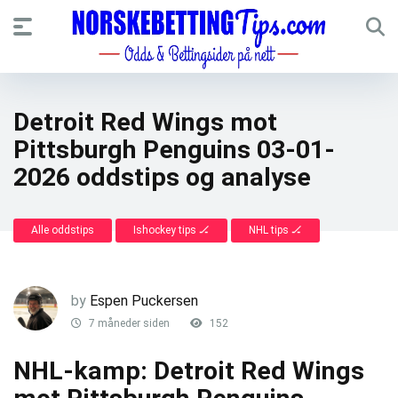
Detroit Red Wings mot
Pittsburgh Penguins 03-01-
2026 oddstips og analyse
Alle oddstips
Ishockey tips 🏒
NHL tips 🏒
by
Espen Puckersen
7 måneder siden
152
NHL-kamp: Detroit Red Wings