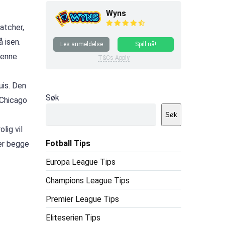
Wyns
atcher,
 isen.
Les anmeldelse
Spill nå!
denne
T&Cs Apply
uis. Den
Søk
 Chicago
Søk
lig vil
Fotball Tips
ler begge
Europa League Tips
Champions League Tips
Premier League Tips
Eliteserien Tips