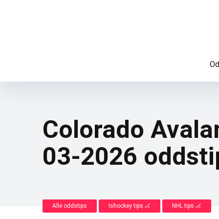
Od
Colorado Avala
03-2026 oddsti
Alle oddstips
Ishockey tips 🏒
NHL tips 🏒