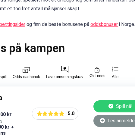
mt et tosifret antall målsjanser skapt.
bettingsider
og finn de beste bonusene på
oddsbonuser
i Norge.
ds på kampen
Økt odds
spill
Lave omsetningskrav
Alle
Odds cashback
a
Spill nå!
S
5.0
000 kr
Les anmelde
S
0 kr +
ins