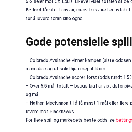
6-2 seier mot St. Louis. Likevel viser totalen at de 
Bedard
får stort ansvar, mens forsvaret er ustabi
for å levere foran sine egne.
Gode potensielle spil
– Colorado Avalanche vinner kampen (siste oddsen 
mannskap og et solid hjemmepublikum.
– Colorado Avalanche scorer først (odds rundt 1.
– Over 5.5 mål totalt – begge lag har vist defensi
og mål.
– Nathan MacKinnon til å få minst 1 mål eller fler
levere mot Blackhawks.
For flere spill og markedets beste odds, se
betting