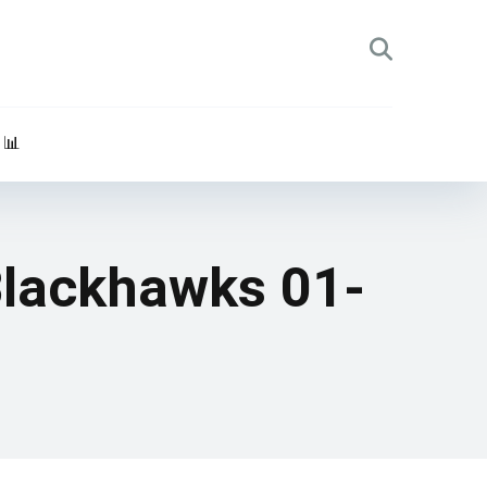
 📊
Blackhawks 01-