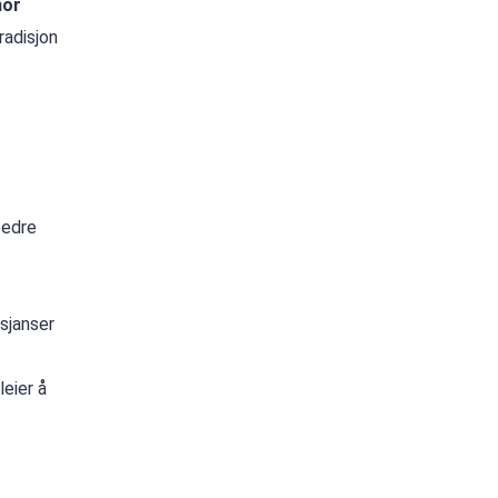
nor
radisjon
bedre
sjanser
eier å