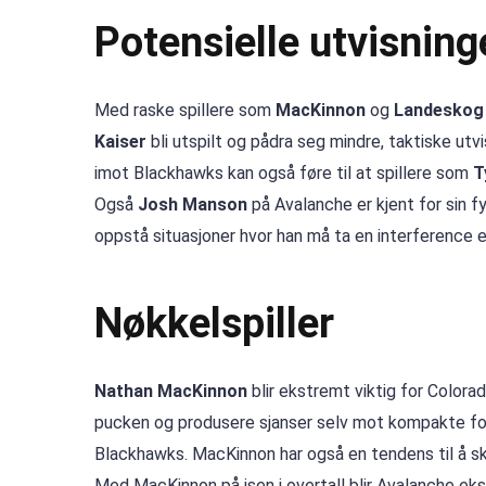
Potensielle utvisning
Med raske spillere som
MacKinnon
og
Landeskog
Kaiser
bli utspilt og pådra seg mindre, taktiske utv
imot Blackhawks kan også føre til at spillere som
T
Også
Josh Manson
på Avalanche er kjent for sin f
oppstå situasjoner hvor han må ta en interference e
Nøkkelspiller
Nathan MacKinnon
blir ekstremt viktig for Colora
pucken og produsere sjanser selv mot kompakte fors
Blackhawks. MacKinnon har også en tendens til å sky
Med MacKinnon på isen i overtall blir Avalanche ekst