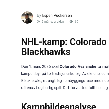
by
Espen Puckersen
5 måneder siden
99
NHL-kamp: Colorado 
Blackhawks
Den 1. mars 2026 skal
Colorado Avalanche
ta imo
kampen byr på to tradisjonsrike lag: Avalanche, som
Blackhawks, et ungt lag i ombyggingsfase med noen s
offensivt og hurtig spill. Det forventes fullt hus 
Kampbildeanalyse