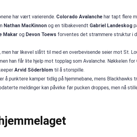
nene har vært varierende.
Colorado Avalanche
har tapt flere m
om
Nathan MacKinnon
og en tilbakevendt
Gabriel Landeskog
på
e Makar
og
Devon Toews
forventes det strammere struktur i 
 men har likevel slått til med en overbevisende seier mot St. Lo
 men han får lite hjelp mot topplag som Avalanche. Nøkkelen for
keeper
Arvid Söderblom
til å storspille.
ker å punktere kamper tidlig på hjemmebane, mens Blackhawks tro
pdaterte meldinger kan påvirke før pucken droppes, men nå stil
 hjemmelaget