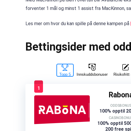
forventer 1 mål og minst 1 assist fra MacKinnon, sa
Les mer om hvor du kan spille på denne kampen på
Bettingsider med od
Topp 5
Innskuddsbonuser
Risikofritt 
1
Rabon
ODDSBONU
100% opptil 2
CASINOBONU
100% opptil 500
200 free sp