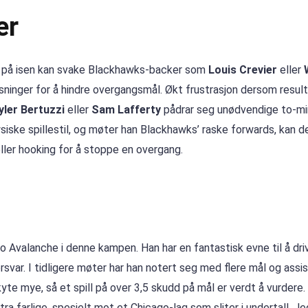
er
på isen kan svake Blackhawks-backer som
Louis Crevier
eller
isninger for å hindre overgangsmål. Økt frustrasjon dersom resul
yler Bertuzzi
eller
Sam Lafferty
pådrar seg unødvendige to-mi
ysiske spillestil, og møter han Blackhawks’ raske forwards, kan d
ller hooking for å stoppe en overgang.
do Avalanche i denne kampen. Han har en fantastisk evne til å dri
var. I tidligere møter har han notert seg med flere mål og assi
te mye, så et spill på over 3,5 skudd på mål er verdt å vurdere.
ra farlige, spesielt mot et Chicago-lag som sliter i undertall. Je