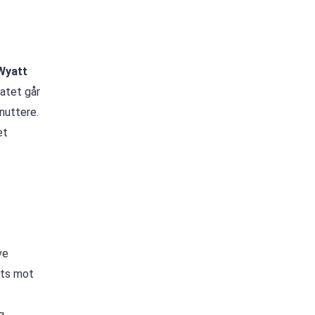
Wyatt
tatet går
nuttere.
et
ve
sts mot
g