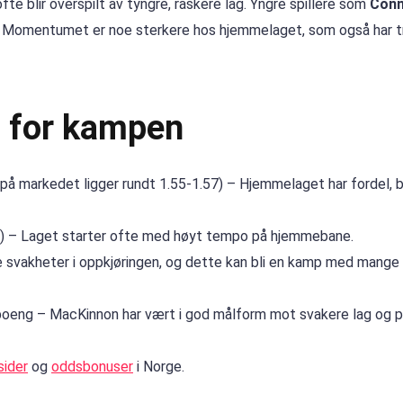
ofte blir overspilt av tyngre, raskere lag. Yngre spillere som
Con
lt. Momentumet er noe sterkere hos hjemmelaget, som også har t
l for kampen
på markedet ligger rundt 1.55-1.57) – Hjemmelaget har fordel, 
53) – Laget starter ofte med høyt tempo på hjemmebane.
ve svakheter i oppkjøringen, og dette kan bli en kamp med mange 
e poeng – MacKinnon har vært i god målform mot svakere lag og pl
sider
og
oddsbonuser
i Norge.