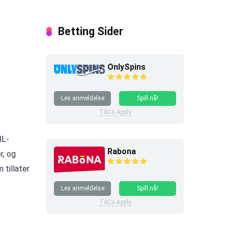
Betting Sider
OnlySpins
Les anmeldelse
Spill nå!
T&Cs Apply
HL-
Rabona
r, og
 tillater
Les anmeldelse
Spill nå!
T&Cs Apply