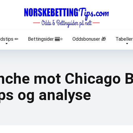
dstips ✏
Bettingsider 🎰⭐
Oddsbonuser 🎁
Tabeller
nche mot Chicago 
ps og analyse