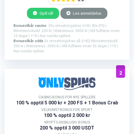
Spill nå!
Les anmeldelse
Bonusvilkår casino
: 35x omsetningskrav (I+B) 40x (FS) |
Minsteinnskudd: 200 kr | Maksbonus: 5000 kr | Må fullføres innen
10 dager | +18 | Kun norske spillere.
Bonusvilkår odds
:5x omsetningskrav på (I+B)| Minsteinnskudd:
200 kr | Maksbonus: 2000 kr | Må fullføres innen 30 dager | +18 |
Kun norske spillere.
2
CASINO-BONUS FOR NYE SPILLERE
100 % opptil 5 000 kr
+ 200 FS + 1 Bonus Crab
VELKOMSTBONUS FOR SPORT
100 % opptil 2 000 kr
KRYPTO-EKSKLUSIV BONUS
200 % opptil 3 000 USDT