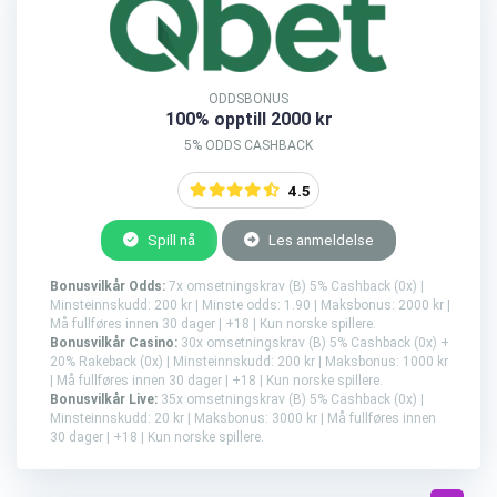
ODDSBONUS
100% opptill 2000 kr
5% ODDS CASHBACK
4.5
Spill nå
Les anmeldelse
Bonusvilkår Odds:
7x omsetningskrav (B) 5% Cashback (0x) |
Minsteinnskudd: 200 kr | Minste odds: 1.90 | Maksbonus: 2000 kr |
Må fullføres innen 30 dager | +18 | Kun norske spillere.
Bonusvilkår Casino:
30x omsetningskrav (B) 5% Cashback (0x) +
20% Rakeback (0x) | Minsteinnskudd: 200 kr | Maksbonus: 1000 kr
| Må fullføres innen 30 dager | +18 | Kun norske spillere.
Bonusvilkår Live:
35x omsetningskrav (B) 5% Cashback (0x) |
Minsteinnskudd: 20 kr | Maksbonus: 3000 kr | Må fullføres innen
30 dager | +18 | Kun norske spillere.