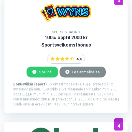
3
SPORT & CASINO
100% opptil 2000 kr
Sportsvelkomstbonus
4.8
Spill nå!
Les anmeldelse
Bonusvilkår (sport)
: 5x omsetningskrav (I+B) | Første spill 1x
innskudd på min. 1,50 odds | Kvalifiserende spill: Enkelt min. 2,00
odds ELLER multi min. 1,50 per valg | Maks innsats: 500 NOK |
Minsteinnskudd: 200 NOK | Maksbonus: 2000 kr | Giltig: 30 dager |
Skrill/Neteller ekskludert | +18 | Kun norske spillere.
4