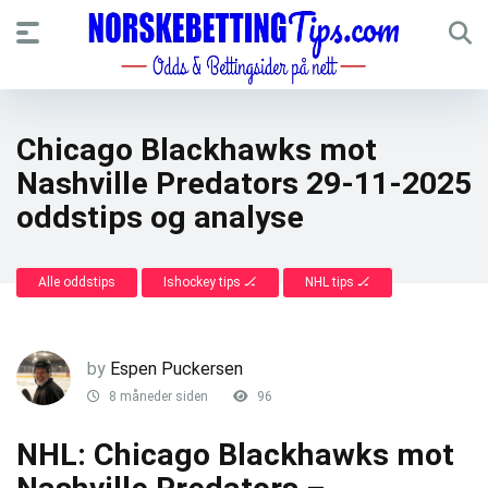
Chicago Blackhawks mot
Nashville Predators 29-11-2025
oddstips og analyse
Alle oddstips
Ishockey tips 🏒
NHL tips 🏒
by
Espen Puckersen
8 måneder siden
96
NHL: Chicago Blackhawks mot