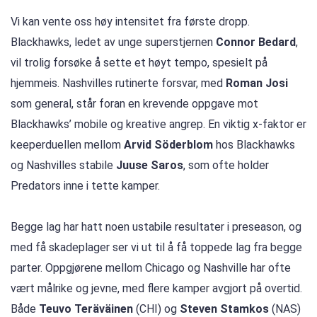
Vi kan vente oss høy intensitet fra første dropp.
Blackhawks, ledet av unge superstjernen
Connor Bedard
,
vil trolig forsøke å sette et høyt tempo, spesielt på
hjemmeis. Nashvilles rutinerte forsvar, med
Roman Josi
som general, står foran en krevende oppgave mot
Blackhawks’ mobile og kreative angrep. En viktig x-faktor er
keeperduellen mellom
Arvid Söderblom
hos Blackhawks
og Nashvilles stabile
Juuse Saros
, som ofte holder
Predators inne i tette kamper.
Begge lag har hatt noen ustabile resultater i preseason, og
med få skadeplager ser vi ut til å få toppede lag fra begge
parter. Oppgjørene mellom Chicago og Nashville har ofte
vært målrike og jevne, med flere kamper avgjort på overtid.
Både
Teuvo Teräväinen
(CHI) og
Steven Stamkos
(NAS)