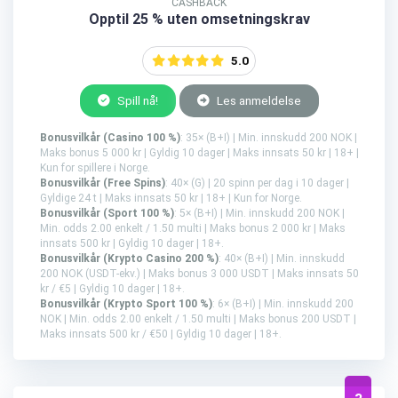
CASHBACK
Opptil 25 % uten omsetningskrav
5.0
Spill nå!
Les anmeldelse
Bonusvilkår (Casino 100 %)
: 35× (B+I) | Min. innskudd 200 NOK |
Maks bonus 5 000 kr | Gyldig 10 dager | Maks innsats 50 kr | 18+ |
Kun for spillere i Norge.
Bonusvilkår (Free Spins)
: 40× (G) | 20 spinn per dag i 10 dager |
Gyldige 24 t | Maks innsats 50 kr | 18+ | Kun for Norge.
Bonusvilkår (Sport 100 %)
: 5× (B+I) | Min. innskudd 200 NOK |
Min. odds 2.00 enkelt / 1.50 multi | Maks bonus 2 000 kr | Maks
innsats 500 kr | Gyldig 10 dager | 18+.
Bonusvilkår (Krypto Casino 200 %)
: 40× (B+I) | Min. innskudd
200 NOK (USDT-ekv.) | Maks bonus 3 000 USDT | Maks innsats 50
kr / €5 | Gyldig 10 dager | 18+.
Bonusvilkår (Krypto Sport 100 %)
: 6× (B+I) | Min. innskudd 200
NOK | Min. odds 2.00 enkelt / 1.50 multi | Maks bonus 200 USDT |
Maks innsats 500 kr / €50 | Gyldig 10 dager | 18+.