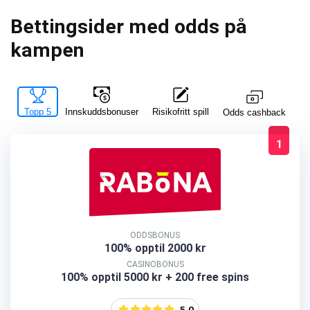
Bettingsider med odds på
kampen
Topp 5
Innskuddsbonuser
Risikofritt spill
La
Odds cashback
1
ODDSBONUS
100% opptil 2000 kr
CASINOBONUS
100% opptil 5000 kr + 200 free spins
5.0