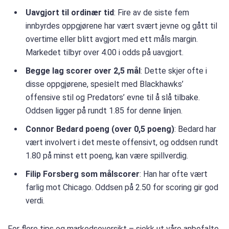
Uavgjort til ordinær tid
: Fire av de siste fem
innbyrdes oppgjørene har vært svært jevne og gått til
overtime eller blitt avgjort med ett måls margin.
Markedet tilbyr over 4.00 i odds på uavgjort.
Begge lag scorer over 2,5 mål
: Dette skjer ofte i
disse oppgjørene, spesielt med Blackhawks’
offensive stil og Predators’ evne til å slå tilbake.
Oddsen ligger på rundt 1.85 for denne linjen.
Connor Bedard poeng (over 0,5 poeng)
: Bedard har
vært involvert i det meste offensivt, og oddsen rundt
1.80 på minst ett poeng, kan være spillverdig.
Filip Forsberg som målscorer
: Han har ofte vært
farlig mot Chicago. Oddsen på 2.50 for scoring gir god
verdi.
For flere tips og markedsoversikt – sjekk ut våre anbefalte