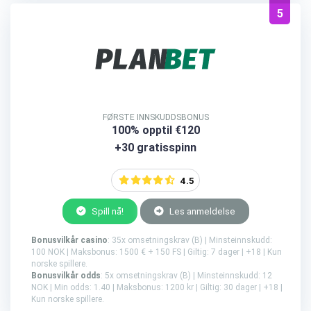
5
FØRSTE INNSKUDDSBONUS
100% opptil €120
+30 gratisspinn
4.5
Spill nå!
Les anmeldelse
Bonusvilkår casino
: 35x omsetningskrav (B) | Minsteinnskudd:
100 NOK | Maksbonus: 1500 € + 150 FS | Giltig: 7 dager | +18 | Kun
norske spillere.
Bonusvilkår odds
: 5x omsetningskrav (B) | Minsteinnskudd: 12
NOK | Min odds: 1.40 | Maksbonus: 1200 kr | Giltig: 30 dager | +18 |
Kun norske spillere.