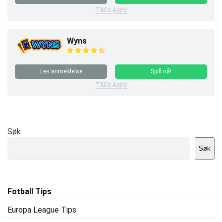
T&Cs Apply
Wyns
Les anmeldelse
Spill nå!
T&Cs Apply
Søk
Søk
Fotball Tips
Europa League Tips