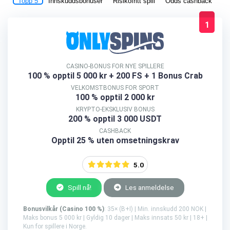
Topp 5
Innskuddsbonuser
Risikofritt spill
La
Odds cashback
1
CASINO-BONUS FOR NYE SPILLERE
100 % opptil 5 000 kr
+ 200 FS + 1 Bonus Crab
VELKOMSTBONUS FOR SPORT
100 % opptil 2 000 kr
KRYPTO-EKSKLUSIV BONUS
200 % opptil 3 000 USDT
CASHBACK
Opptil 25 % uten omsetningskrav
5.0
Spill nå!
Les anmeldelse
Bonusvilkår (Casino 100 %)
: 35× (B+I) | Min. innskudd 200 NOK |
Maks bonus 5 000 kr | Gyldig 10 dager | Maks innsats 50 kr | 18+ |
Kun for spillere i Norge.