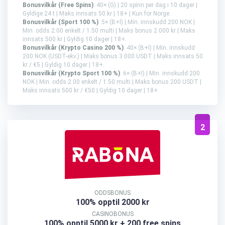
Bonusvilkår (Free Spins)
: 40× (G) | 20 spinn per dag i 10 dager |
Gyldige 24 t | Maks innsats 50 kr | 18+ | Kun for Norge.
Bonusvilkår (Sport 100 %)
: 5× (B+I) | Min. innskudd 200 NOK |
Min. odds 2.00 enkelt / 1.50 multi | Maks bonus 2 000 kr | Maks
innsats 500 kr | Gyldig 10 dager | 18+.
Bonusvilkår (Krypto Casino 200 %)
: 40× (B+I) | Min. innskudd
200 NOK (USDT-ekv.) | Maks bonus 3 000 USDT | Maks innsats 50
kr / €5 | Gyldig 10 dager | 18+.
Bonusvilkår (Krypto Sport 100 %)
: 6× (B+I) | Min. innskudd 200
NOK | Min. odds 2.00 enkelt / 1.50 multi | Maks bonus 200 USDT |
Maks innsats 500 kr / €50 | Gyldig 10 dager | 18+.
2
ODDSBONUS
100% opptil 2000 kr
CASINOBONUS
100% opptil 5000 kr + 200 free spins