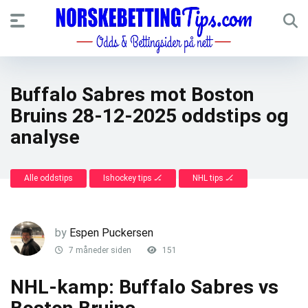
Buffalo Sabres mot Boston
Bruins 28-12-2025 oddstips og
analyse
Alle oddstips
Ishockey tips 🏒
NHL tips 🏒
by
Espen Puckersen
7 måneder siden
151
NHL-kamp: Buffalo Sabres vs