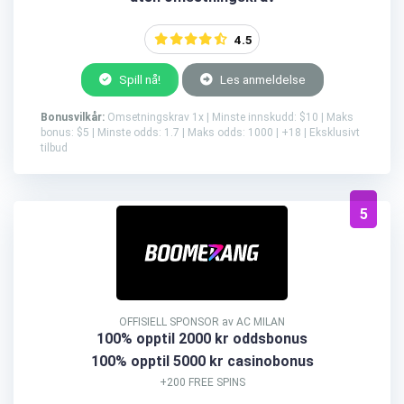
4.5
Spill nå!
Les anmeldelse
Bonusvilkår:
Omsetningskrav 1x | Minste innskudd: $10 | Maks
bonus: $5 | Minste odds: 1.7 | Maks odds: 1000 | +18 | Eksklusivt
tilbud
5
OFFISIELL SPONSOR av AC MILAN
100% opptil 2000 kr oddsbonus
100% opptil 5000 kr casinobonus
+200 FREE SPINS