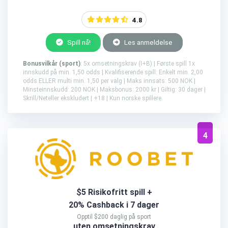
4.8
Spill nå!
Les anmeldelse
Bonusvilkår (sport)
: 5x omsetningskrav (I+B) | Første spill 1x
innskudd på min. 1,50 odds | Kvalifiserende spill: Enkelt min. 2,00
odds ELLER multi min. 1,50 per valg | Maks innsats: 500 NOK |
Minsteinnskudd: 200 NOK | Maksbonus: 2000 kr | Giltig: 30 dager |
Skrill/Neteller ekskludert | +18 | Kun norske spillere.
4
$5 Risikofritt spill +
20% Cashback i 7 dager
Opptil $200 daglig på sport
uten omsetningskrav