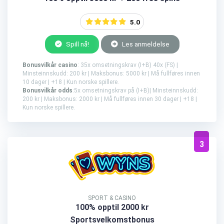
5.0
Spill nå!
Les anmeldelse
Bonusvilkår casino
: 35x omsetningskrav (I+B) 40x (FS) |
Minsteinnskudd: 200 kr | Maksbonus: 5000 kr | Må fullføres innen
10 dager | +18 | Kun norske spillere.
Bonusvilkår odds
:5x omsetningskrav på (I+B)| Minsteinnskudd:
200 kr | Maksbonus: 2000 kr | Må fullføres innen 30 dager | +18 |
Kun norske spillere.
3
SPORT & CASINO
100% opptil 2000 kr
Sportsvelkomstbonus