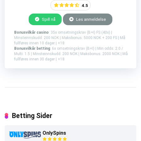
4.5
Spill nå
Les anmeldelse
Bonusvilkår casino
: 35x omsetningskrav (B+I) FS (40x) |
Minsteinnskudd: 200 NOK | Maksbonus: 5000 NOK + 200 FS | Må
fullføres innen 10 dager | +18
Bonusvilkår betting
: 6x omsetningskrav (B+I) | Min odds: 2.0 /
Multi: 1.5 | Minsteinnskudd: 200 NOK | Maksbonus: 2000 NOK | Må
fullføres innen 30 dager | +18
Betting Sider
OnlySpins