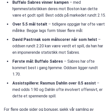
Buffalo Sabres vinner kampen
– med
hjemmestatistikken deres mot Boston kan dette
være et godt spill. Best odds på markedet rundt 2.15.
Over 5.5 mål totalt
– tidligere oppgjør har ofte vært
målrike. Begge lags form tilsier flere mål.
David Pastrnak som målscorer når som helst
–
oddsen rundt 2.20 kan være verdt et spill, da han har
en imponerende statistikk mot Sabres.
Første mål: Buffalo Sabres
– Sabres har ofte
kommet best i gang hjemme. Oddsen ligger rundt
1.70.
Assistspillere: Rasmus Dahlin over 0.5 assist
–
med odds 1.90 og Dahlin ofte involvert offensivt, er
dette et spennende spill.
For flere gode sider og bonuser, sjekk vår samling av