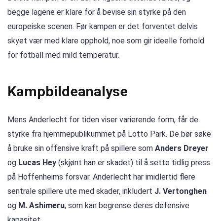
begge lagene er klare for å bevise sin styrke på den
europeiske scenen. Før kampen er det forventet delvis
skyet vær med klare opphold, noe som gir ideelle forhold
for fotball med mild temperatur.
Kampbildeanalyse
Mens Anderlecht for tiden viser varierende form, får de
styrke fra hjemmepublikummet på Lotto Park. De bør søke
å bruke sin offensive kraft på spillere som
Anders Dreyer
og
Lucas Hey
(skjønt han er skadet) til å sette tidlig press
på Hoffenheims forsvar. Anderlecht har imidlertid flere
sentrale spillere ute med skader, inkludert
J. Vertonghen
og
M. Ashimeru
, som kan begrense deres defensive
kapasitet.