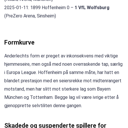
2025-01-11: 1899 Hoffenheim 0 –
1 VfL Wolfsburg
(PreZero Arena, Sinsheim)
Formkurve
Anderlechts form er preget av inkonsekvens med viktige
hjemmeseire, men også med noen overraskende tap, særlig
i Europa League. Hoffenheim på samme måte, har hatt en
blandet prestasjon med en seiersrekke mot midtenrangert
motstand, men har slitt mot sterkere lag som Bayern
München og Tottenham. Begge lag vil være ivrige etter å
gjenopprette selvtiliten denne gangen.
Skadede og suspenderte spillere for