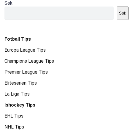
Søk
Søk
Fotball Tips
Europa League Tips
Champions League Tips
Premier League Tips
Eliteserien Tips
La Liga Tips
Ishockey Tips
EHL Tips
NHL Tips