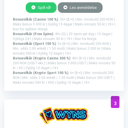
Spill nå!
Les anmeldelse
Bonusvilkår (Casino 100 %)
: 35× (B+I) | Min. innskudd 200 NOK |
Maks bonus 5 000 kr | Gyldig 10 dager | Maks innsats 50 kr | 18+ |
Kun for spillere i Norge.
Bonusvilkår (Free Spins)
: 40× (G) | 20 spinn per dag i 10 dager |
Gyldige 24 t | Maks innsats 50 kr | 18+ | Kun for Norge.
Bonusvilkår (Sport 100 %)
: 5× (B+I) | Min. innskudd 200 NOK |
Min. odds 2.00 enkelt / 1.50 multi | Maks bonus 2 000 kr | Maks
innsats 500 kr | Gyldig 10 dager | 18+.
Bonusvilkår (Krypto Casino 200 %)
: 40× (B+I) | Min. innskudd
200 NOK (USDT-ekv.) | Maks bonus 3 000 USDT | Maks innsats 50
kr / €5 | Gyldig 10 dager | 18+.
Bonusvilkår (Krypto Sport 100 %)
: 6× (B+I) | Min. innskudd 200
NOK | Min. odds 2.00 enkelt / 1.50 multi | Maks bonus 200 USDT |
Maks innsats 500 kr / €50 | Gyldig 10 dager | 18+.
3