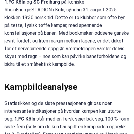
1.FC Köln
og
SC Freiburg
på ikoniske
RheinEnergieSTADION i Köln, søndag 31. august 2025
klokken 19:30 norsk tid. Dette er to klubber som ofte byr
på tette, fysisk tøffe kamper, med spennende
konstellasjoner på banen. Med bookmaker-oddsene ganske
jevnt fordelt og liten margin mellom lagene, er det duket
for et nervepirrende oppgjør. Værmeldingen varsler delvis
skyet med regn – noe som kan påvirke baneforholdene og
bidra til et småhektisk kampbilde.
Kampbildeanalyse
Statistikken og de siste prestasjonene gir oss noen
interessante indikasjoner på hvordan kampen kan utarte
seg.
1.FC Köln
står med en fersk seier bak seg, 100 % form
siste fem (selv om de kun har spilt én kamp siden opprykk