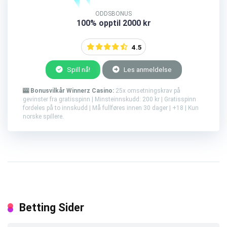
ODDSBONUS
100% opptil 2000 kr
4.5
Spill nå!
Les anmeldelse
🎰 Bonusvilkår Winnerz Casino:
25x omsetningskrav på
gevinster fra gratisspinn | Minsteinnskudd: 200 kr | Gratisspinn
fordeles på to innskudd | Må fullføres innen 30 dager | +18 | Kun
norske spillere.
Betting Sider