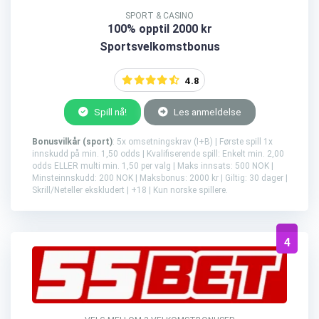
SPORT & CASINO
100% opptil 2000 kr
Sportsvelkomstbonus
4.8
Spill nå!
Les anmeldelse
Bonusvilkår (sport)
: 5x omsetningskrav (I+B) | Første spill 1x
innskudd på min. 1,50 odds | Kvalifiserende spill: Enkelt min. 2,00
odds ELLER multi min. 1,50 per valg | Maks innsats: 500 NOK |
Minsteinnskudd: 200 NOK | Maksbonus: 2000 kr | Giltig: 30 dager |
Skrill/Neteller ekskludert | +18 | Kun norske spillere.
4