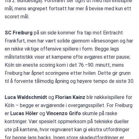
fra 2. Bundesliga). Forsvaret ser tight ut med null innslupne
mål, mens angrepet fortsatt har mer å bevise med kun ett
scoret mål.
SC Freiburg
på sin side kommer fra tap mot Eintracht
Frankfurt, men har vært solide gjennom vårsesongen og har
en rekke viktige offensive spillere i form. Begge lags
målstatistikk viser at kampene ofte avgjøres etter pause;
Köln sin eneste scoring kom i det 76.–90. minutt, mens
Freiburg har åpnet scoringene etter hvilen. Dette gir grunn
til å forvente tålmodig åpning og høyere tempo de siste 30.
Luca Waldschmidt
og
Florian Kainz
blir nøkkelspillere for
Köln – begge er avgjørende i overgangsspillet. For Freiburg
er
Lucas Höler
og
Vincenzo Grifo
skumle på raske
kontringer. Vær spesielt oppmerksom på tekniske dueller
ute på kantene, hvor regnværet kan gi ekstra utfordringer
for begge lags backs. Ingen store skadeutfordringer er