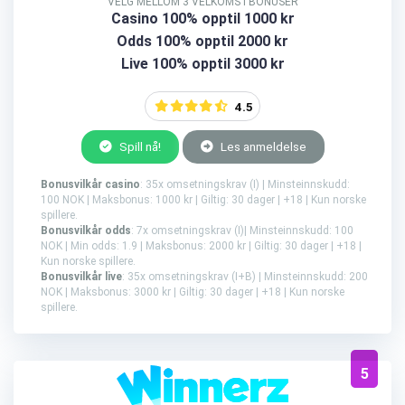
VELG MELLOM 3 VELKOMSTBONUSER
Casino 100% opptil 1000 kr
Odds 100% opptil 2000 kr
Live 100% opptil 3000 kr
4.5
Spill nå!
Les anmeldelse
Bonusvilkår casino
: 35x omsetningskrav (I) | Minsteinnskudd:
100 NOK | Maksbonus: 1000 kr | Giltig: 30 dager | +18 | Kun norske
spillere.
Bonusvilkår odds
: 7x omsetningskrav (I)| Minsteinnskudd: 100
NOK | Min odds: 1.9 | Maksbonus: 2000 kr | Giltig: 30 dager | +18 |
Kun norske spillere.
Bonusvilkår live
: 35x omsetningskrav (I+B) | Minsteinnskudd: 200
NOK | Maksbonus: 3000 kr | Giltig: 30 dager | +18 | Kun norske
spillere.
5