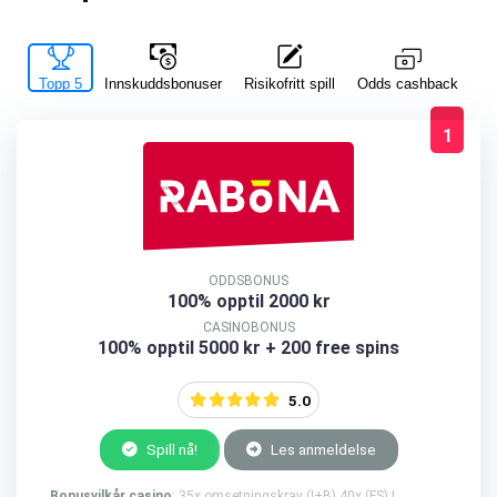
Topp 5
Innskuddsbonuser
Risikofritt spill
La
Odds cashback
1
ODDSBONUS
100% opptil 2000 kr
CASINOBONUS
100% opptil 5000 kr + 200 free spins
5.0
Spill nå!
Les anmeldelse
Bonusvilkår casino
: 35x omsetningskrav (I+B) 40x (FS) |